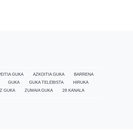
EITIA GUKA
AZKOITIA GUKA
BARRENA
GUKA
GUKA TELEBISTA
HIRUKA
Z GUKA
ZUMAIA GUKA
28 KANALA