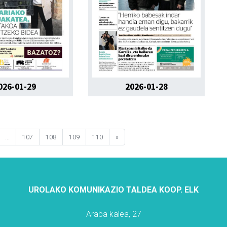
026-01-29
2026-01-28
...
107
108
109
110
»
UROLAKO KOMUNIKAZIO TALDEA KOOP. ELK
Araba kalea, 27