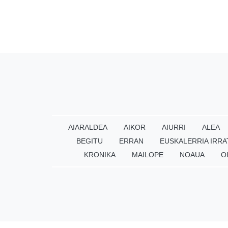
AIARALDEA
AIKOR
AIURRI
ALEA
BEGITU
ERRAN
EUSKALERRIA IRRA
KRONIKA
MAILOPE
NOAUA
O