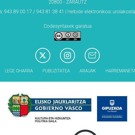
20800 - ZARAUTZ
: 943 89 00 17 / 943 81 38 41 | Helbide elektronikoa: urolakos
Codesyntaxek garatua
LEGE OHARRA
PUBLIZITATEA
ARAUAK
HARREMANET
Babesleak