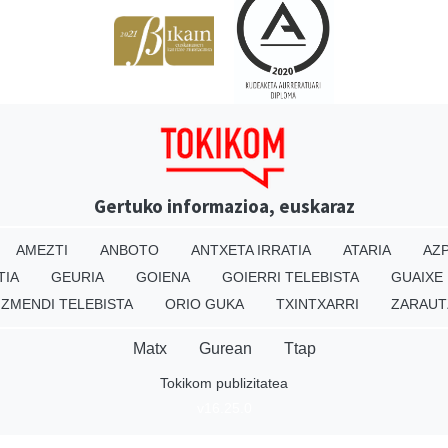
Gertuko informazioa, euskaraz
AMEZTI
ANBOTO
ANTXETA IRRATIA
ATARIA
AZP
TIA
GEURIA
GOIENA
GOIERRI TELEBISTA
GUAIXE
IZMENDI TELEBISTA
ORIO GUKA
TXINTXARRI
ZARAUT
Matx
Gurean
Ttap
Tokikom publizitatea
v16.25.0