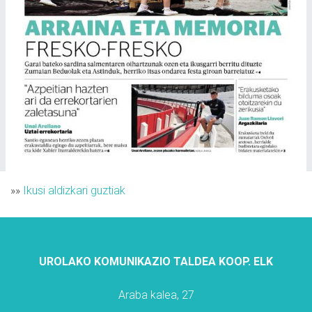
»»
Ikusi aldizkari guztiak
UROLAKO KOMUNIKAZIO TALDEA KOOP. ELK
Araba kalea, 27