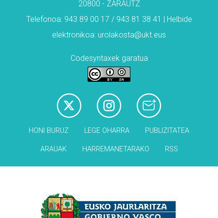
20800 - ZARAUTZ
Telefonoa: 943 89 00 17 / 943 81 38 41 | Helbide
elektronikoa: urolakosta@ukt.eus
Codesyntaxek garatua
HONI BURUZ
LEGE OHARRA
PUBLIZITATEA
ARAUAK
HARREMANETARAKO
RSS
Babesleak