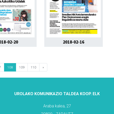
018-02-20
2018-02-16
7
108
109
110
»
UROLAKO KOMUNIKAZIO TALDEA KOOP. ELK
Araba kalea, 27