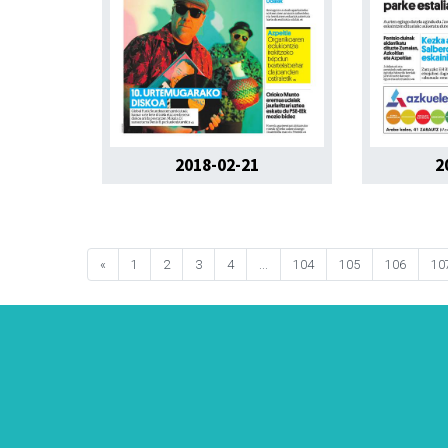
2018-02-21
2
«
1
2
3
4
...
104
105
106
10