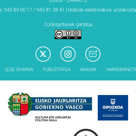
20800 - ZARAUTZ
: 943 89 00 17 / 943 81 38 41 | Helbide elektronikoa: urolakos
Codesyntaxek garatua
LEGE OHARRA
PUBLIZITATEA
ARAUAK
HARREMANET
Babesleak