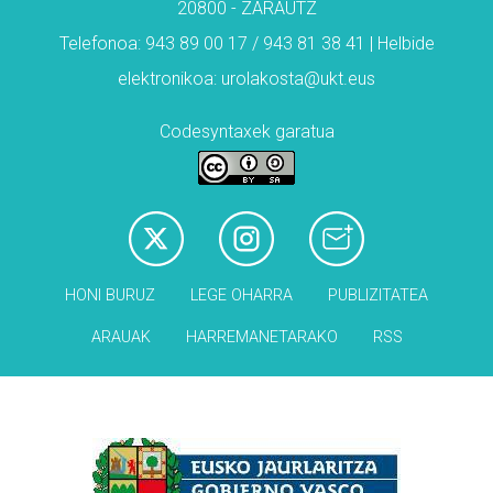
20800 - ZARAUTZ
Telefonoa: 943 89 00 17 / 943 81 38 41 | Helbide
elektronikoa: urolakosta@ukt.eus
Codesyntaxek garatua
HONI BURUZ
LEGE OHARRA
PUBLIZITATEA
ARAUAK
HARREMANETARAKO
RSS
Babesleak