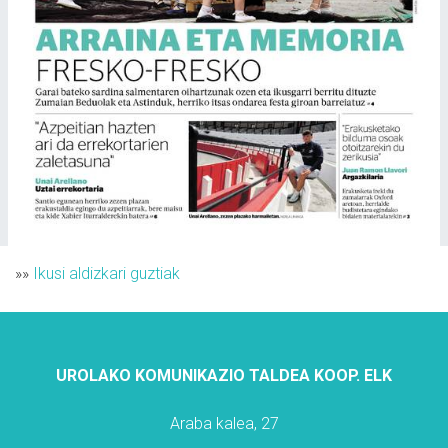
»»
Ikusi aldizkari guztiak
UROLAKO KOMUNIKAZIO TALDEA KOOP. ELK
Araba kalea, 27