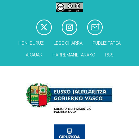
HONI BURUZ
LEGE OHARRA
PUBLIZITATEA
ARAUAK
HARREMANETARAKO
RSS
Babesleak