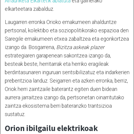
Arraunketa Elkartetik abiatuta
eta gainerako
elkarteetara zabalduz.
Laugarren erronka Orioko emakumeen ahalduntze
pertsonal, kolektibo eta soziopolitikorako espazioa den
Saregile emakumeen etxea zabaltzea eta egonkortzea
izango da. Bosgarrena,
Bizitza askeak plazer
estrategiaren garapenean sakontzea izango da,
besteak beste, herritarrak eta herriko eragileak
berdintasunaren inguruan sentsibilizatuz eta indarkerien
prebentzioa landuz. Seigarren eta azken erronka, berriz,
Oriok herri zaintzaile baterantz egiten duen bidean
aurrera jarraitzea izango da, pertsonetan oinarritutako
zaintza ekosistema berri bateranzko trantsizioa
sustatuz.
Orion ibilgailu elektrikoak