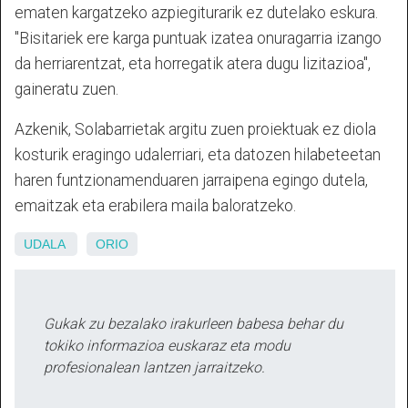
ematen kargatzeko azpiegiturarik ez dutelako eskura.
"Bisitariek ere karga puntuak izatea onuragarria izango
da herriarentzat, eta horregatik atera dugu lizitazioa",
gaineratu zuen.
Azkenik, Solabarrietak argitu zuen proiektuak ez diola
kosturik eragingo udalerriari, eta datozen hilabeteetan
haren funtzionamenduaren jarraipena egingo dutela,
emaitzak eta erabilera maila baloratzeko.
UDALA
ORIO
Gukak zu bezalako irakurleen babesa behar du
tokiko informazioa euskaraz eta modu
profesionalean lantzen jarraitzeko.