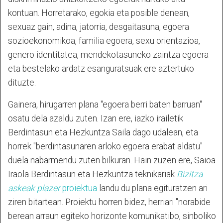
kontuan. Horretarako, egokia eta posible denean,
sexuaz gain, adina, jatorria, desgaitasuna, egoera
sozioekonomikoa, familia egoera, sexu orientazioa,
genero identitatea, mendekotasuneko zaintza egoera
eta bestelako ardatz esanguratsuak ere aztertuko
dituzte.
Gainera, hirugarren plana "egoera berri baten barruan"
osatu dela azaldu zuten. Izan ere, iazko irailetik
Berdintasun eta Hezkuntza Saila dago udalean, eta
horrek "berdintasunaren arloko egoera erabat aldatu"
duela nabarmendu zuten bilkuran. Hain zuzen ere, Saioa
Iraola Berdintasun eta Hezkuntza teknikariak
Bizitza
askeak plazer
proiektua
landu du plana egituratzen ari
ziren bitartean. Proiektu horren bidez, herriari "norabide
berean arraun egiteko horizonte komunikatibo, sinboliko