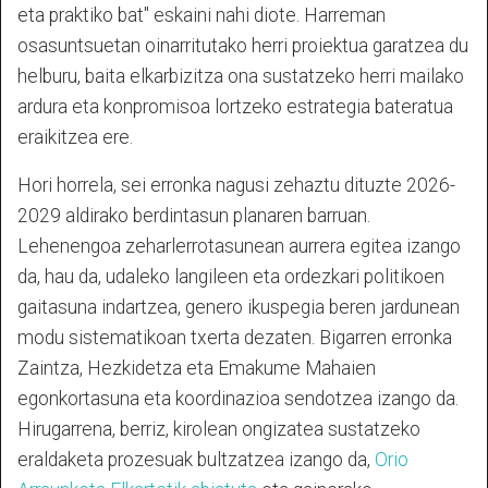
eta praktiko bat" eskaini nahi diote. Harreman
osasuntsuetan oinarritutako herri proiektua garatzea du
helburu, baita elkarbizitza ona sustatzeko herri mailako
ardura eta konpromisoa lortzeko estrategia bateratua
eraikitzea ere.
Hori horrela, sei erronka nagusi zehaztu dituzte 2026-
2029 aldirako berdintasun planaren barruan.
Lehenengoa zeharlerrotasunean aurrera egitea izango
da, hau da, udaleko langileen eta ordezkari politikoen
gaitasuna indartzea, genero ikuspegia beren jardunean
modu sistematikoan txerta dezaten. Bigarren erronka
Zaintza, Hezkidetza eta Emakume Mahaien
egonkortasuna eta koordinazioa sendotzea izango da.
Hirugarrena, berriz, kirolean ongizatea sustatzeko
eraldaketa prozesuak bultzatzea izango da,
Orio