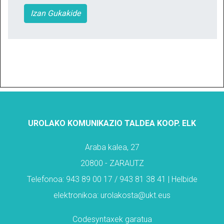
Izan Gukakide
UROLAKO KOMUNIKAZIO TALDEA KOOP. ELK
Araba kalea, 27
20800 - ZARAUTZ
Telefonoa: 943 89 00 17 / 943 81 38 41 | Helbide
elektronikoa: urolakosta@ukt.eus
Codesyntaxek garatua