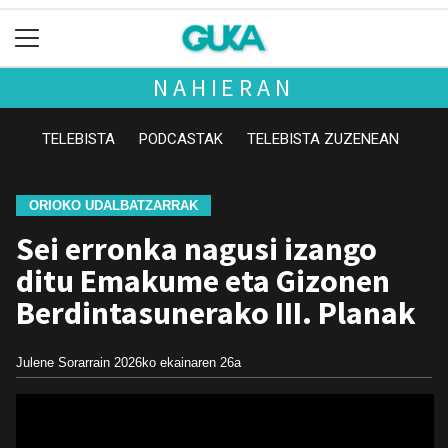
NAHIERAN
TELEBISTA
PODCASTAK
TELEBISTA ZUZENEAN
ORIOKO UDALBATZARRAK
Sei erronka nagusi izango
ditu Emakume eta Gizonen
Berdintasunerako III. Planak
Julene Sorarrain
2026ko ekainaren 26a