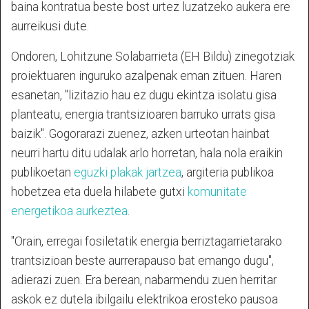
baina kontratua beste bost urtez luzatzeko aukera ere
aurreikusi dute.
Ondoren, Lohitzune Solabarrieta (EH Bildu) zinegotziak
proiektuaren inguruko azalpenak eman zituen. Haren
esanetan, "lizitazio hau ez dugu ekintza isolatu gisa
planteatu, energia trantsizioaren barruko urrats gisa
baizik". Gogorarazi zuenez, azken urteotan hainbat
neurri hartu ditu udalak arlo horretan, hala nola eraikin
publikoetan
eguzki plakak jartzea
, argiteria publikoa
hobetzea eta duela hilabete gutxi
komunitate
energetikoa aurkeztea
.
"Orain, erregai fosiletatik energia berriztagarrietarako
trantsizioan beste aurrerapauso bat emango dugu",
adierazi zuen. Era berean, nabarmendu zuen herritar
askok ez dutela ibilgailu elektrikoa erosteko pausoa