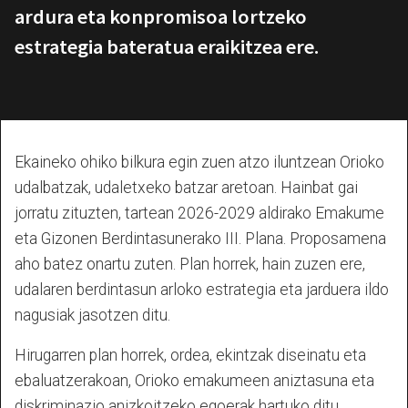
ardura eta konpromisoa lortzeko
estrategia bateratua eraikitzea ere.
Ekaineko ohiko bilkura egin zuen atzo iluntzean Orioko
udalbatzak, udaletxeko batzar aretoan. Hainbat gai
jorratu zituzten, tartean 2026-2029 aldirako Emakume
eta Gizonen Berdintasunerako III. Plana. Proposamena
aho batez onartu zuten. Plan horrek, hain zuzen ere,
udalaren berdintasun arloko estrategia eta jarduera ildo
nagusiak jasotzen ditu.
Hirugarren plan horrek, ordea, ekintzak diseinatu eta
ebaluatzerakoan, Orioko emakumeen aniztasuna eta
diskriminazio anizkoitzeko egoerak hartuko ditu