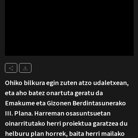
Ohiko bilkura egin zuten atzo udaletxean,
eta aho batez onartuta geratu da
Emakume eta Gizonen Berdintasunerako
III. Plana. Harreman osasuntsuetan
oinarritutako herri proiektua garatzea du
helburu plan horrek, baita herri mailako