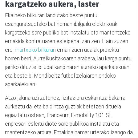
kargatzeko aukera, laster
Ekaineko bilkuran landutako beste puntu
esanguratsuetako bat herrian ibilgailu elektrikoak
kargatzeko sare publiko bat instalatu eta mantentzeko
emakida kontratuaren esleipena izan zen. Hain zuzen
ere,
martxoko bilkuran
eman zuen udalak proiektu
horren berri. Aurreikusitakoaren arabera, lau karga puntu
jarriko dituzte: bi udal kanpinaren aurreko aparkalekuan
eta beste bi Mendibeltz futbol zelaiaren ondoko
aparkalekuan.
Atzo jakinarazi zutenez, lizitaziora eskaintza bakarra
aurkeztu da, eta baldintza guztiak betetzen dituela
egiaztatu ostean, Eranovum E-mobility 101 SL
enpresari esleitu diote sare publikoa instalatu eta
mantentzeko ardura. Emakida hamar urterako izango da,