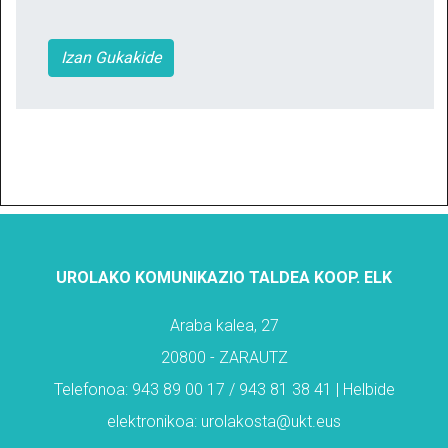
Izan Gukakide
UROLAKO KOMUNIKAZIO TALDEA KOOP. ELK
Araba kalea, 27
20800 - ZARAUTZ
Telefonoa: 943 89 00 17 / 943 81 38 41 | Helbide
elektronikoa: urolakosta@ukt.eus