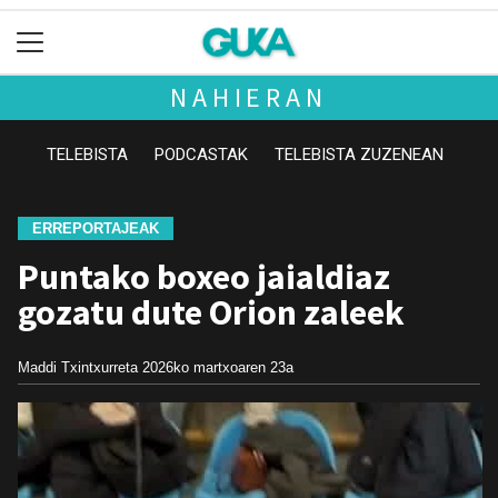
NAHIERAN
TELEBISTA
PODCASTAK
TELEBISTA ZUZENEAN
ERREPORTAJEAK
Puntako boxeo jaialdiaz
gozatu dute Orion zaleek
Maddi Txintxurreta
2026ko martxoaren 23a