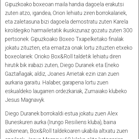
Gipuzkoako boxeoan maila handia dagoela erakutsi
zuten atzo, igandea, Orion lehiatu ziren borrokalariek,
eta zaletasuna bizi dagoela demostratu zuten Karela
kiroldegiko harmailetatik ikuskizunaz gozatu zuten 300
pertsonek. Gipuzkoako Boxeo Txapelketako finalak
jokatu zituzten, eta emaitza onak lortu zituzten etxeko
boxeolariek: Orioko Box&Roll taldetik lehiatu diren
hirutik bik irabazi zuten, Diego Duranek eta Eneko
Gaztañagak; aldiz, Joanes Arrietak ezin izan zuen
aurkaria garaitu. Halaber, garapena lortu zuen
eskualdeko laugarren ordezkariak, Zumaiako klubeko
Jesus Magnavyk.
Diego Duranek borrokaldi estua jokatu zuen Alex
Buneskuren aurka (Irungo Resiliens kluba), baina
azkenean, Box&Roll taldekoaren ukabila altxatu zuen