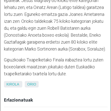
epaileak. Jesus Magnavy 60 kiloko elite kategorian
lehiatu zen, eta Oinatz Arean (Latigo taldea) garaitzea
lortu zuen. Eguneko emaitza gazia Joanes Arrietarena
izan zen: Orioko taldekoak 75 kiloko kategorian jokatu
du, eta galdu egin zuen Robell Batistaren aurka
(Donostiako Anoeta boxeo eskola). Bestalde, Eneko
Gaztañagak garaipena erdietsi zuen 80 kiloko elite
kategorian Marko Sortinoren aurka (Sorabox, Soraluze).
Gipuzkoako Txapelketako Finala irabaztea lortu zuten
boxeolariek maiatzean jokatuko duten Euskadiko
txapelketarako txartela lortu dute.
KIROLA
ORIO
Erlazionatuak