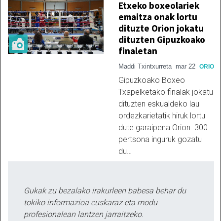
Etxeko boxeolariek
emaitza onak lortu
dituzte Orion jokatu
dituzten Gipuzkoako
finaletan
Maddi Txintxurreta
mar 22
ORIO
Gipuzkoako Boxeo
Txapelketako finalak jokatu
dituzten eskualdeko lau
ordezkarietatik hiruk lortu
dute garaipena Orion. 300
pertsona inguruk gozatu
du…
Gukak zu bezalako irakurleen babesa behar du
tokiko informazioa euskaraz eta modu
profesionalean lantzen jarraitzeko.