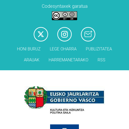
Codesyntaxek garatua
HONI BURUZ
LEGE OHARRA
PUBLIZITATEA
ARAUAK
HARREMANETARAKO
RSS
Babesleak