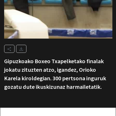
Gipuzkoako Boxeo Txapelketako finalak
jokatu zituzten atzo, igandez, Orioko
Karela kiroldegian. 300 pertsona inguruk
gozatu dute ikuskizunaz harmailetatik.