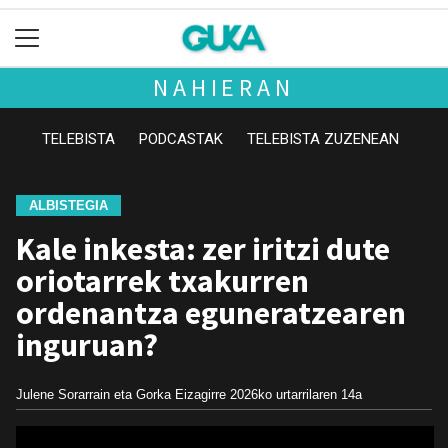
NAHIERAN
TELEBISTA
PODCASTAK
TELEBISTA ZUZENEAN
ALBISTEGIA
Kale inkesta: zer iritzi dute
oriotarrek txakurren
ordenantza eguneratzearen
inguruan?
Julene Sorarrain eta Gorka Eizagirre
2026ko urtarrilaren 14a