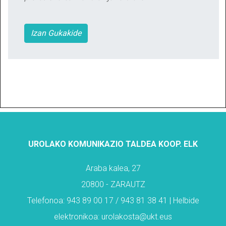
Izan Gukakide
UROLAKO KOMUNIKAZIO TALDEA KOOP. ELK
Araba kalea, 27
20800 - ZARAUTZ
Telefonoa: 943 89 00 17 / 943 81 38 41 | Helbide
elektronikoa: urolakosta@ukt.eus