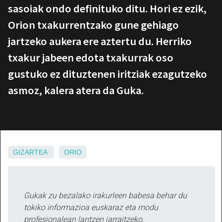
sasoiak ondo definituko ditu. Hori ez ezik,
Orion txakurrentzako gune gehiago
jartzeko aukera ere aztertu du. Herriko
txakur jabeen edota txakurrak oso
gustuko ez dituztenen iritziak ezagutzeko
asmoz, kalera atera da Guka.
GIZARTEA
ORIO
Gukak zu bezalako irakurleen babesa behar du
tokiko informazioa euskaraz eta modu
profesionalean lantzen jarraitzeko.