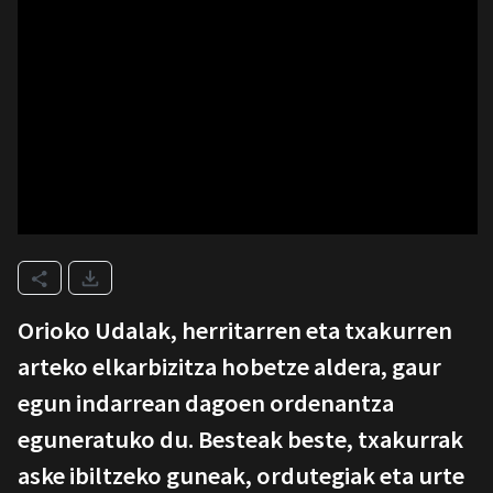
Orioko Udalak, herritarren eta txakurren
arteko elkarbizitza hobetze aldera, gaur
egun indarrean dagoen ordenantza
eguneratuko du. Besteak beste, txakurrak
aske ibiltzeko guneak, ordutegiak eta urte