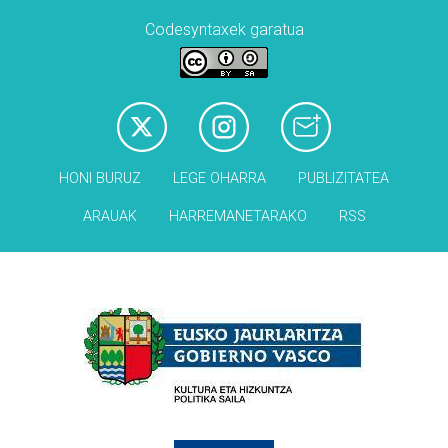
Codesyntaxek garatua
HONI BURUZ
LEGE OHARRA
PUBLIZITATEA
ARAUAK
HARREMANETARAKO
RSS
Babesleak