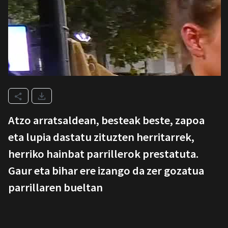
Atzo arratsaldean, besteak beste, zapoa
eta lupia dastatu zituzten herritarrek,
herriko hainbat parrillerok prestatuta.
Gaur eta bihar ere izango da zer gozatua
parrillaren bueltan