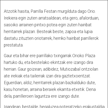
Atzotik hasita, Parrilla Festan murgilduta dago Orio.
Irekiera egin zuten arratsaldean, eta gero, afalorduan,
sasoiko arrainen pintxo potea egin zuten hainbat
herritarrek plazan. Besteak beste, zapoa eta lupia
dastatu zituzten oriotarrek, herriko hainbat parrillerok
prestatuta.
Gaur eta bihar ere parrillako txingarrak Orioko Plaza
hartuko du, eta bestelako ekintzak ere izango dira
herrian. Gaur goizean, adibidez, Mutiozabal ontziolan
ate irekiak eta tailerrak izan dira gaztetxoentzat.
Eguerdian, aldiz, herritarrek plazan bazkalduko dute,
kasu honetan, arraina beraiek ekarrita etxetik. Dena
dela, parrilleroen laguntza ere izango dute.
Igandean, bestalde, hegaluzea poteratzeko erakustaldia