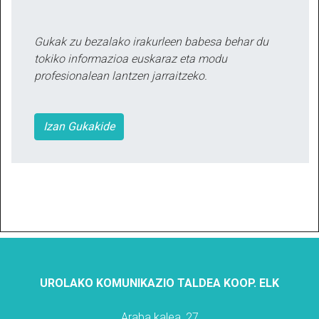
Gukak zu bezalako irakurleen babesa behar du
tokiko informazioa euskaraz eta modu
profesionalean lantzen jarraitzeko.
Izan Gukakide
UROLAKO KOMUNIKAZIO TALDEA KOOP. ELK
Araba kalea, 27