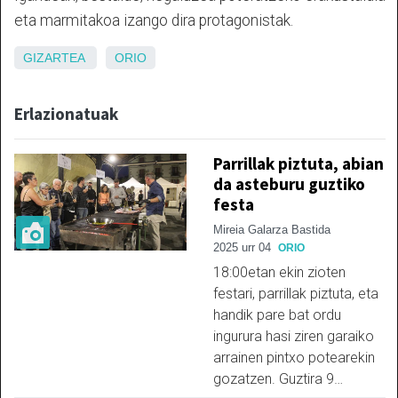
eta marmitakoa izango dira protagonistak.
GIZARTEA
ORIO
Erlazionatuak
Parrillak piztuta, abian
da asteburu guztiko
festa
Mireia Galarza Bastida
2025 urr 04
ORIO
18:00etan ekin zioten
festari, parrillak piztuta, eta
handik pare bat ordu
ingurura hasi ziren garaiko
arrainen pintxo potearekin
gozatzen. Guztira 9…