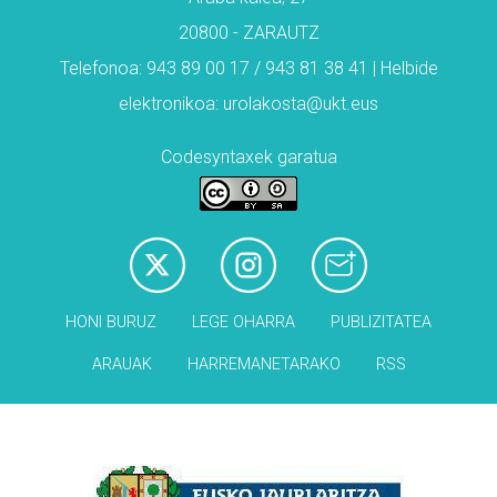
20800 - ZARAUTZ
Telefonoa: 943 89 00 17 / 943 81 38 41 | Helbide
elektronikoa: urolakosta@ukt.eus
Codesyntaxek garatua
HONI BURUZ
LEGE OHARRA
PUBLIZITATEA
ARAUAK
HARREMANETARAKO
RSS
Babesleak