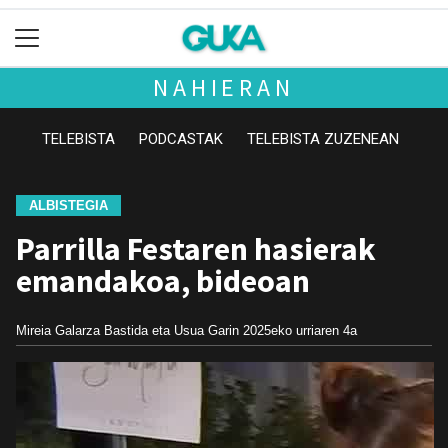
NAHIERAN
TELEBISTA
PODCASTAK
TELEBISTA ZUZENEAN
ALBISTEGIA
Parrilla Festaren hasierak
emandakoa, bideoan
Mireia Galarza Bastida eta Usua Garin
2025eko urriaren 4a