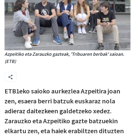
Azpeitiko eta Zarauzko gazteak, 'Tribuaren berbak' saioan.
(ETB)
ETB1eko saioko aurkezlea Azpeitira joan
zen, esaera berri batzuk euskaraz nola
adieraz daitezkeen galdetzeko xedez.
Zarauzko eta Azpeitiko gazte batzuekin
elkartu zen, eta haiek erabiltzen dituzten