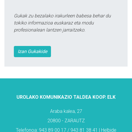
Gukak zu bezalako irakurleen babesa behar du
tokiko informazioa euskaraz eta modu
profesionalean lantzen jarraitzeko.
Izan Gukakide
UROLAKO KOMUNIKAZIO TALDEA KOOP. ELK
Araba kalea, 27
20800 - ZARAUTZ
Telefonoa: 943 89 00 17 / 943 81 38 41 | Helbide