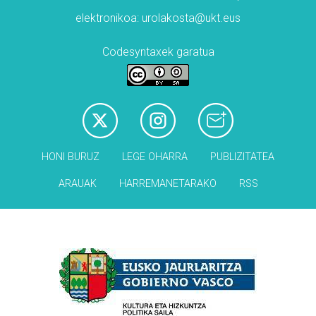
elektronikoa: urolakosta@ukt.eus
Codesyntaxek garatua
HONI BURUZ
LEGE OHARRA
PUBLIZITATEA
ARAUAK
HARREMANETARAKO
RSS
Babesleak