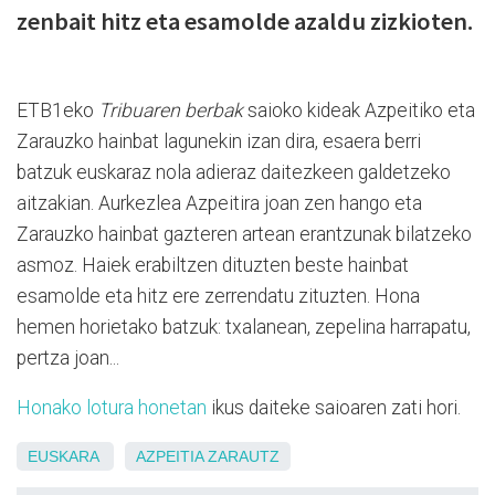
zenbait hitz eta esamolde azaldu zizkioten.
ETB1eko
Tribuaren berbak
saioko kideak Azpeitiko eta
Zarauzko hainbat lagunekin izan dira, esaera berri
batzuk euskaraz nola adieraz daitezkeen galdetzeko
aitzakian. Aurkezlea Azpeitira joan zen hango eta
Zarauzko hainbat gazteren artean erantzunak bilatzeko
asmoz. Haiek erabiltzen dituzten beste hainbat
esamolde eta hitz ere zerrendatu zituzten. Hona
hemen horietako batzuk: txalanean, zepelina harrapatu,
pertza joan...
Honako lotura honetan
ikus daiteke saioaren zati hori.
EUSKARA
AZPEITIA
ZARAUTZ