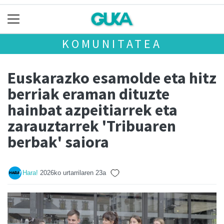
KOMUNITATEA
Euskarazko esamolde eta hitz
berriak eraman dituzte
hainbat azpeitiarrek eta
zarauztarrek 'Tribuaren
berbak' saiora
Hara!
2026ko urtarrilaren 23a