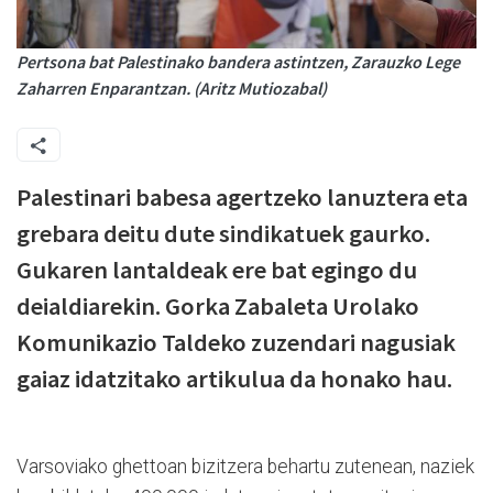
Pertsona bat Palestinako bandera astintzen, Zarauzko Lege
Zaharren Enparantzan. (Aritz Mutiozabal)
Palestinari babesa agertzeko lanuztera eta
grebara deitu dute sindikatuek gaurko.
Gukaren lantaldeak ere bat egingo du
deialdiarekin. Gorka Zabaleta Urolako
Komunikazio Taldeko zuzendari nagusiak
gaiaz idatzitako artikulua da honako hau.
Varsoviako ghettoan bizitzera behartu zutenean, naziek