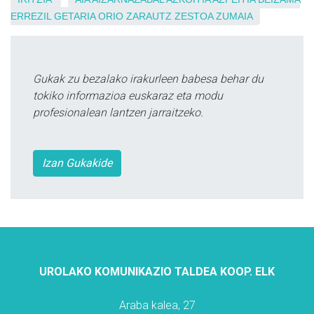
ERREZIL
GETARIA
ORIO
ZARAUTZ
ZESTOA
ZUMAIA
Gukak zu bezalako irakurleen babesa behar du
tokiko informazioa euskaraz eta modu
profesionalean lantzen jarraitzeko.
Izan Gukakide
UROLAKO KOMUNIKAZIO TALDEA KOOP. ELK
Araba kalea, 27