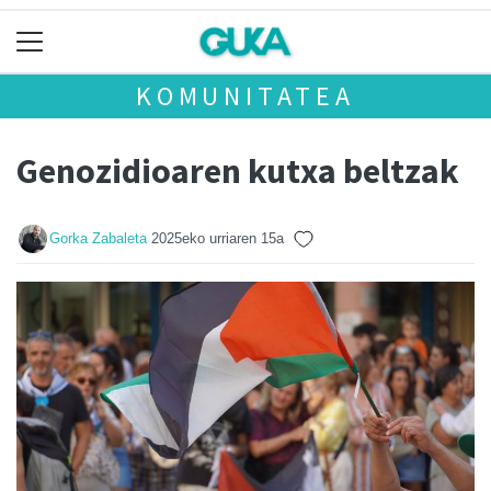
KOMUNITATEA
Genozidioaren kutxa beltzak
Gorka Zabaleta
2025eko urriaren 15a