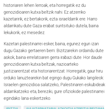
historiaren lehen lerroak, eta horregatik ez du
genozidioaren kutxa beltzik nahi. Ez atzerriko
kazetaririk, ez bertakorik, ezta israeldarrik ere. Harro
aldarrikatu dute Gaza erabat suntsituko dutela, baina
lekukorik, ez mesedez.
Kazetari palestinarrei esker, baina, egunez egun izan
dugu Gazako gertaeren berri. Bizitzarekin ordaindu dute
askok, baina errelatoaren gerra irabazi dute. Hor daude
genozidioaren kutxa beltzak, nazioarteko
justiziarentzat eta historiarentzat. Horregatik, gaur hiru
orduko lanuztearekin bat egingo dugu Gukako langileok:
Israelen genozidioa salatzeko, Palestinaren eskubideak
aldarrikatzeko eta, bereziki, gure ofiziokide palestinarrei
egindako lana eskertzeko.
IRITZIA
AIA
AIZARNAZABAL
AZKOITIA
AZPEITIA
BEIZAMA