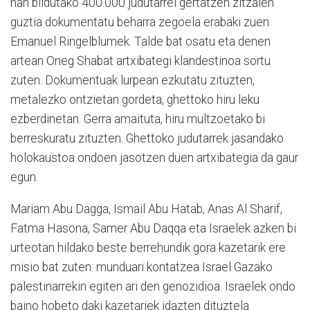
han bildutako 400.000 judutarrei gertatzen zitzaien
guztia dokumentatu beharra zegoela erabaki zuen
Emanuel Ringelblumek. Talde bat osatu eta denen
artean Oneg Shabat artxibategi klandestinoa sortu
zuten. Dokumentuak lurpean ezkutatu zituzten,
metalezko ontzietan gordeta, ghettoko hiru leku
ezberdinetan. Gerra amaituta, hiru multzoetako bi
berreskuratu zituzten. Ghettoko judutarrek jasandako
holokaustoa ondoen jasotzen duen artxibategia da gaur
egun.
Mariam Abu Dagga, Ismail Abu Hatab, Anas Al Sharif,
Fatma Hasona, Samer Abu Daqqa eta Israelek azken bi
urteotan hildako beste berrehundik gora kazetarik ere
misio bat zuten: munduari kontatzea Israel Gazako
palestinarrekin egiten ari den genozidioa. Israelek ondo
baino hobeto daki kazetariek idazten dituztela