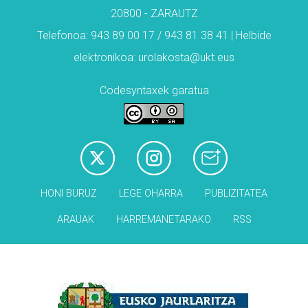
20800 - ZARAUTZ
Telefonoa: 943 89 00 17 / 943 81 38 41 | Helbide
elektronikoa: urolakosta@ukt.eus
Codesyntaxek garatua
HONI BURUZ
LEGE OHARRA
PUBLIZITATEA
ARAUAK
HARREMANETARAKO
RSS
Babesleak