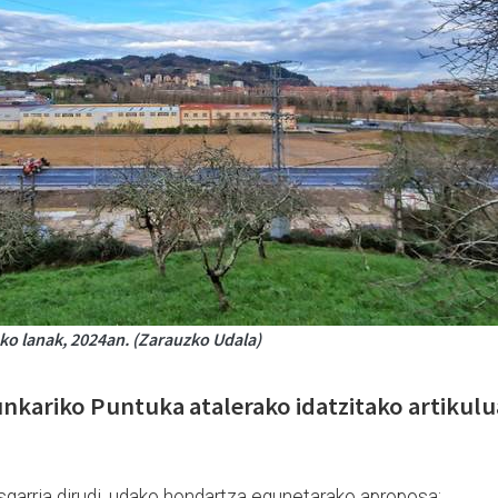
eko lanak, 2024an. (Zarauzko Udala)
nkariko Puntuka atalerako idatzitako artikulu
eresgarria dirudi, udako hondartza egunetarako aproposa: