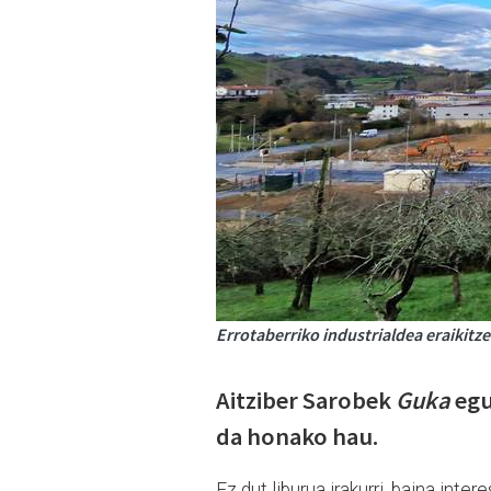
Errotaberriko industrialdea eraikitz
Aitziber Sarobek
Guka
egu
da honako hau.
Ez dut liburua irakurri, baina int