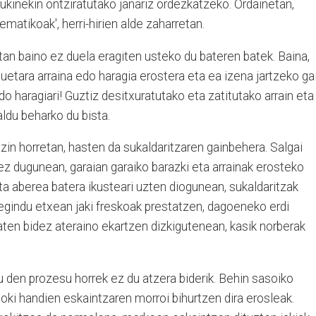
ildukinekin ontziratutako janariz ordezkatzeko. Ordainetan,
ematikoak', herri-hirien alde zaharretan.
an baino ez duela eragiten usteko du bateren batek. Baina,
uetara arraina edo haragia erostera eta ea izena jartzeko ga
edo haragiari! Guztiz desitxuratutako eta zatitutako arrain eta
aldu beharko du bista.
zin horretan, hasten da sukaldaritzaren gainbehera. Salgai
 ez dugunean, garaian garaiko barazki eta arrainak erosteko
a aberea batera ikusteari uzten diogunean, sukaldaritzak
egindu etxean jaki freskoak prestatzen, dagoeneko erdi
ten bidez ateraino ekartzen dizkigutenean, kasik norberak
tu den prozesu horrek ez du atzera biderik. Behin sasoiko
oki handien eskaintzaren morroi bihurtzen dira erosleak.