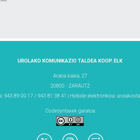
UROLAKO KOMUNIKAZIO TALDEA KOOP. ELK
Araba kalea, 27
20800 - ZARAUTZ
: 943 89 00 17 / 943 81 38 41 | Helbide elektronikoa: urolakos
Codesyntaxek garatua