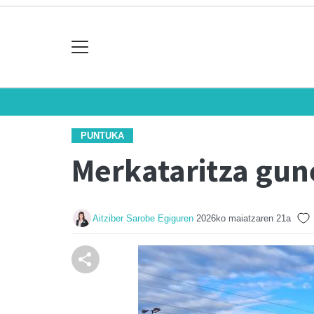
PUNTUKA
Merkataritza gun
Aitziber Sarobe Egiguren
2026ko maiatzaren 21a