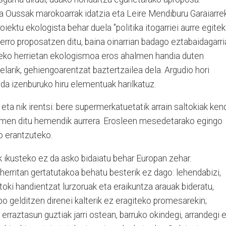
ma Oussak marokoarrak idatzia eta Leire Mendiburu Garaiarre
oiektu ekologista behar duela "politika itogarriei aurre egitek
lerro proposatzen ditu, baina oinarrian badago eztabaidagarri
eko herrietan ekologismoa eros ahalmen handia duten
arik, gehiengoarentzat baztertzailea dela. Argudio hori
i da izenburuko hiru elementuak harilkatuz.
eta nik irentsi: bere supermerkatuetatik arrain saltokiak ken
 omen ditu hemendik aurrera. Erosleen mesedetarako egingo
o erantzuteko.
ak ikusteko ez da asko bidaiatu behar Europan zehar.
erritan gertatutakoa behatu besterik ez dago: lehendabizi,
ltoki handientzat lurzoruak eta eraikuntza arauak bideratu,
npo gelditzen direnei kalterik ez eragiteko promesarekin;
 erraztasun guztiak jarri ostean, barruko okindegi, arrandegi 