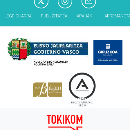
LEGE OHARRA
PUBLIZITATEA
ARAUAK
HARREMANET
Babesleak