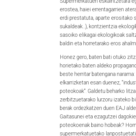
Supermerkatuen eskaintzetara eg
erostea, haiei errentagarrien ate
erdi prestatuta, aparte erositako 
sukaldeak...), kontzientzia ekolog
sasoiko elikagai ekologikoak sal
baldin eta horretarako eros ahal
Honez gero, baten bati otuko zitz
horietako baten aldeko propaganda
beste herritar batengana narama: 
elkarrizketan esan duenez, "indus
poteokoak". Galdetu beharko litza
zerbitzuetarako lurzoru izateko bi
berak ordezkatzen duen EAJ alder
Gaitasunei eta ezagutzei dagokie
poteokoenak baino hobeak? Hormi
supermerkatuetako lanpostuetatik