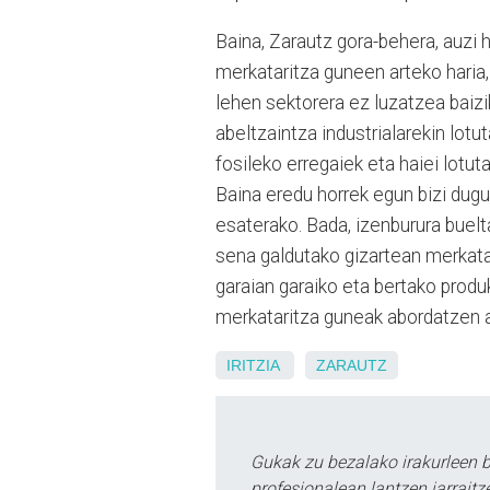
Baina, Zarautz gora-behera, auzi
merkataritza guneen arteko haria, 
lehen sektorera ez luzatzea baizi
abeltzaintza industrialarekin lotu
fosileko erregaiek eta haiei lotuta
Baina eredu horrek egun bizi dugun
esaterako. Bada, izenburura buelt
sena galdutako gizartean merkatar
garaian garaiko eta bertako produ
merkataritza guneak abordatzen a
IRITZIA
ZARAUTZ
Gukak zu bezalako irakurleen 
profesionalean lantzen jarraitz