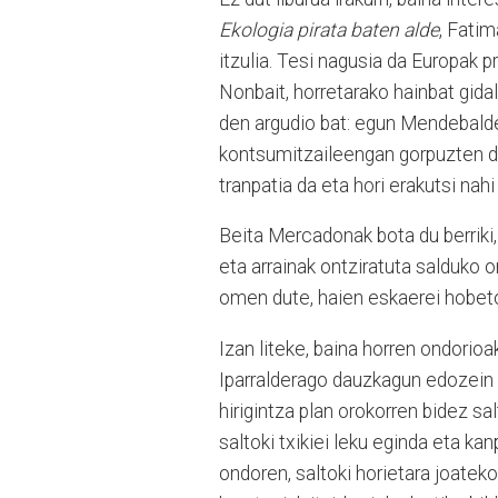
Ekologia pirata baten alde
, Fati
itzulia. Tesi nagusia da Europak pr
Nonbait, horretarako hainbat gida
den argudio bat: egun Mendebald
kontsumitzaileengan gorpuzten del
tranpatia da eta hori erakutsi nah
Beita Mercadonak bota du berriki, 
eta arrainak ontziratuta salduko
omen dute, haien eskaerei hobet
Izan liteke, baina horren ondorio
Iparralderago dauzkagun edozein h
hirigintza plan orokorren bidez sa
saltoki txikiei leku eginda eta ka
ondoren, saltoki horietara joateko