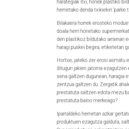
harategiak itxi, horiek plastiko b
herrietako denda txikiekin 'parke t
Bilakaera horrek erosteko moduet
doala herri horietako supermerkat
den plastikoz bildutako arrainari 
haragi puskei begira, etiketetan g
Hortxe, jateko zer erosi asmatu e
ditugun jakien jatorria ezagutzen
sena galtzen dugunean, haragia et
zentzua galtzen du. Zergatik ahal
prestatuta saltzen edota mezu ba
prestatuta baino merkeago?
Iparraldeko herrietan azkar gerta
produktuen ezagutza galduta, salt