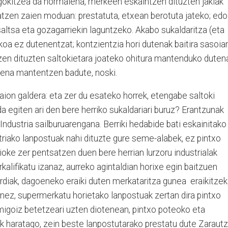
okitzea da normalena, merkeen eskaintzen dituzten jakiak
ratzen zaien moduan: prestatuta, etxean berotuta jateko; edo
saltsa eta gozagarriekin laguntzeko. Akabo sukaldaritza (eta
ikoa ez dutenentzat; kontzientzia hori dutenak baitira sasoia
tzen dituzten saltokietara joateko ohitura mantenduko duten
mena mantentzen badute, noski.
aion galdera: eta zer du esateko horrek, etengabe saltoki
 egiten ari den bere herriko sukaldariari buruz? Erantzunak
Industria sailburuarengana. Berriki hedabide bati eskainitako
triako lanpostuak nahi dituzte gure seme-alabek, ez pintxo
ioke zer pentsatzen duen bere herrian lurzoru industrialak
rkalifikatu izanaz, aurreko agintaldian horixe egin baitzuen
diak, dagoeneko eraiki duten merkataritza gunea eraikitzek
nez, supermerkatu horietako lanpostuak zertan dira pintxo
goiz betetzeari uzten diotenean, pintxo poteoko eta
 haratago, zein beste lanpostutarako prestatu dute Zaraut