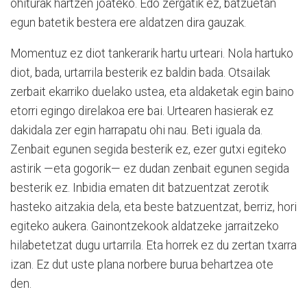
ohiturak hartzen joateko. Edo zergatik ez, batzuetan
egun batetik bestera ere aldatzen dira gauzak.
Momentuz ez diot tankerarik hartu urteari. Nola hartuko
diot, bada, urtarrila besterik ez baldin bada. Otsailak
zerbait ekarriko duelako ustea, eta aldaketak egin baino
etorri egingo direlakoa ere bai. Urtearen hasierak ez
dakidala zer egin harrapatu ohi nau. Beti iguala da.
Zenbait egunen segida besterik ez, ezer gutxi egiteko
astirik —eta gogorik— ez dudan zenbait egunen segida
besterik ez. Inbidia ematen dit batzuentzat zerotik
hasteko aitzakia dela, eta beste batzuentzat, berriz, hori
egiteko aukera. Gainontzekook aldatzeke jarraitzeko
hilabetetzat dugu urtarrila. Eta horrek ez du zertan txarra
izan. Ez dut uste plana norbere burua behartzea ote
den.