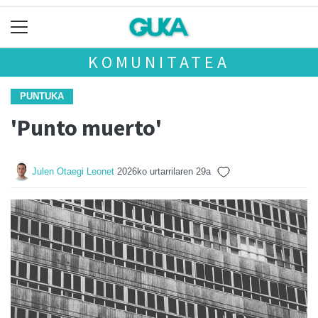
KOMUNITATEA
PUNTUKA
'Punto muerto'
Julen Otaegi Leonet
2026ko urtarrilaren 29a