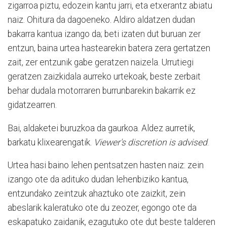
zigarroa piztu, edozein kantu jarri, eta etxerantz abiatu
naiz. Ohitura da dagoeneko. Aldiro aldatzen dudan
bakarra kantua izango da; beti izaten dut buruan zer
entzun, baina urtea hastearekin batera zera gertatzen
zait, zer entzunik gabe geratzen naizela. Urrutiegi
geratzen zaizkidala aurreko urtekoak, beste zerbait
behar dudala motorraren burrunbarekin bakarrik ez
gidatzearren.
Bai, aldaketei buruzkoa da gaurkoa. Aldez aurretik,
barkatu klixearengatik.
Viewer's discretion is advised
.
Urtea hasi baino lehen pentsatzen hasten naiz: zein
izango ote da adituko dudan lehenbiziko kantua,
entzundako zeintzuk ahaztuko ote zaizkit, zein
abeslarik kaleratuko ote du zeozer, egongo ote da
eskapatuko zaidanik, ezagutuko ote dut beste talderen