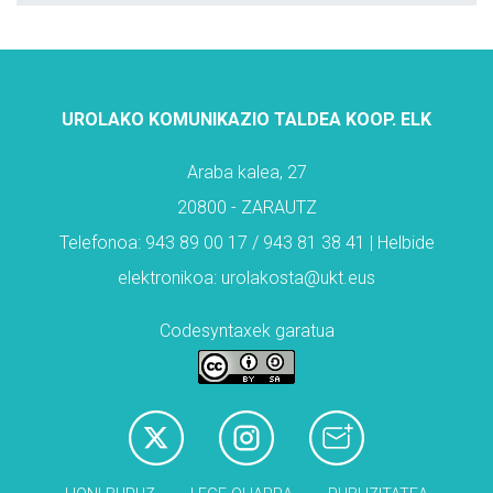
UROLAKO KOMUNIKAZIO TALDEA KOOP. ELK
Araba kalea, 27
20800 - ZARAUTZ
Telefonoa: 943 89 00 17 / 943 81 38 41 | Helbide
elektronikoa: urolakosta@ukt.eus
Codesyntaxek garatua