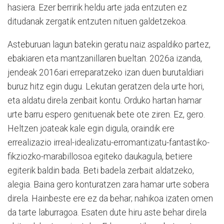
hasiera. Ezer berririk heldu arte jada entzuten ez
ditudanak zergatik entzuten nituen galdetzekoa.
Asteburuan lagun batekin geratu naiz aspaldiko partez,
ebakiaren eta mantzanillaren bueltan. 2026a izanda,
jendeak 2016ari erreparatzeko izan duen burutaldiari
buruz hitz egin dugu. Lekutan geratzen dela urte hori,
eta aldatu direla zenbait kontu. Orduko hartan hamar
urte barru espero genituenak bete ote ziren. Ez, gero.
Heltzen joateak kale egin digula, oraindik ere
errealizazio irreal-idealizatu-erromantizatu-fantastiko-
fikziozko-marabillosoa egiteko daukagula, betiere
egiterik baldin bada. Beti badela zerbait aldatzeko,
alegia. Baina gero konturatzen zara hamar urte sobera
direla. Hainbeste ere ez da behar; nahikoa izaten omen
da tarte laburragoa. Esaten dute hiru aste behar direla