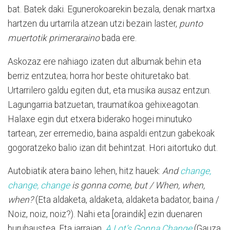
bat. Batek daki. Egunerokoarekin bezala, denak martxa
hartzen du urtarrila atzean utzi bezain laster,
punto
muertotik primeraraino
bada ere.
Askozaz ere nahiago izaten dut albumak behin eta
berriz entzutea; horra hor beste ohituretako bat.
Urtarrilero galdu egiten dut, eta musika ausaz entzun.
Lagungarria batzuetan, traumatikoa gehixeagotan.
Halaxe egin dut etxera biderako hogei minutuko
tartean, zer erremedio, baina aspaldi entzun gabekoak
gogoratzeko balio izan dit behintzat. Hori aitortuko dut.
Autobiatik atera baino lehen, hitz hauek:
And
change,
change, change
is gonna come, but / When, when,
when?
(Eta aldaketa, aldaketa, aldaketa badator, baina /
Noiz, noiz, noiz?). Nahi eta [oraindik] ezin duenaren
buruhaustea. Eta jarraian,
A Lot’s Gonna Change
(Gauza