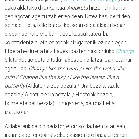
asko aldatuko dira) kantua.
Aldaketa
hitza nahi baino
gehiagotan agertu zait errepidean. Urtea hasi berri den
seinale —eta, bide batez, kotxeari olioa aldatu behar
diodan seinale ere bai—. Bat, kasualitatea; bi,
kointzidentzia; eta eskerrak hirugarrenik ez den egon.
Etxera heldu eta hitz hauek idazten hasi orduko
Change
bilatu dut gordeta ditudan abestien bilatzailean, eta han
agertu da:
Change like the wind / Like the water, like
skin / Change like the sky / Like the leaves, like a
butterfly
(Aldatu haizea bezala / Ura bezala, azala
bezala / Aldatu zerua bezala / Hostoak bezala,
tximeleta bat bezala). Hirugarrena, patroia behar
izatekotan.
Aldaketarik baldin badator, etorriko da; bien bitartean,
iraganekoei erreparatzeko okasioa ere bada urtearen