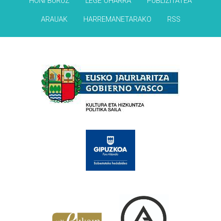
HONI BURUZ
LEGE OHARRA
PUBLIZITATEA
ARAUAK
HARREMANETARAKO
RSS
Babesleak