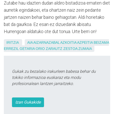
Zutabe hau idazten dudan aldiro bistadizoa ematen diet
aurretik egindakoei, eta ohartzen naiz zein pedante
jartzen naizen behar baino gehiagotan. Aldi horietako
bat da gaurkoa. Ez esan ez dizuedanik abisatu.
Hurrengoan aldatuko ote dut tonua. Urte berri on!
IRITZIA
AIA
AIZARNAZABAL
AZKOITIA
AZPEITIA
BEIZAMA
ERREZIL
GETARIA
ORIO
ZARAUTZ
ZESTOA
ZUMAIA
Gukak zu bezalako irakurleen babesa behar du
tokiko informazioa euskaraz eta modu
profesionalean lantzen jarraitzeko.
Izan Gukakide