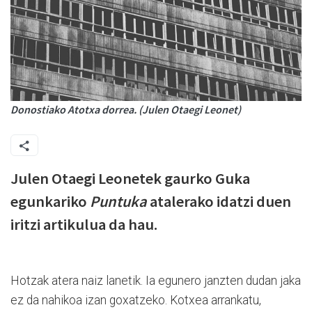
Donostiako Atotxa dorrea. (Julen Otaegi Leonet)
Julen Otaegi Leonetek gaurko Guka
egunkariko
Puntuka
atalerako idatzi duen
iritzi artikulua da hau.
Hotzak atera naiz lanetik. Ia egunero janzten dudan jaka
ez da nahikoa izan goxatzeko. Kotxea arrankatu,