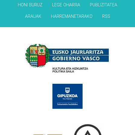
HONI BURUZ
LEGE OHARRA
PUBLIZITATEA
ARAUAK
HARREMANETARAKO
RSS
Babesleak