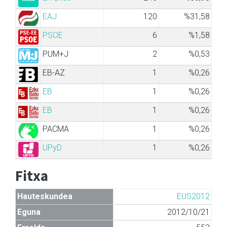
EAJ
120
%31,58
PSOE
6
%1,58
PUM+J
2
%0,53
EB-AZ
1
%0,26
EB
1
%0,26
EB
1
%0,26
PACMA
1
%0,26
UPyD
1
%0,26
Fitxa
Hauteskundea
EUS2012
Eguna
2012/10/21