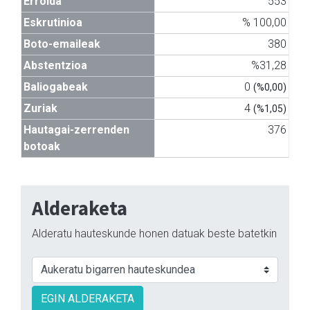
Errolda
553
Eskrutinioa
% 100,00
Boto-emaileak
380
Abstentzioa
%31,28
Baliogabeak
0
(%0,00)
Zuriak
4
(%1,05)
Hautagai-zerrenden
376
botoak
Alderaketa
Alderatu hauteskunde honen datuak beste batetkin
EGIN ALDERAKETA