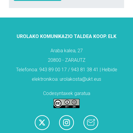
UROLAKO KOMUNIKAZIO TALDEA KOOP. ELK
Araba kalea, 27
20800 - ZARAUTZ
Telefonoa: 943 89 00 17 / 943 81 38 41 | Helbide
elektronikoa: urolakosta@ukt.eus
Codesyntaxek garatua