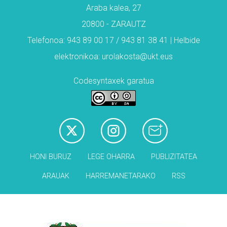
Araba kalea, 27
20800 - ZARAUTZ
Telefonoa: 943 89 00 17 / 943 81 38 41 | Helbide
elektronikoa: urolakosta@ukt.eus
Codesyntaxek garatua
HONI BURUZ
LEGE OHARRA
PUBLIZITATEA
ARAUAK
HARREMANETARAKO
RSS
Babesleak