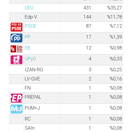
CEU
431
%35,27
Edp-V
144
%11,78
PSOE
87
%7,12
PP
17
%1,39
EB
12
%0,98
UPyD
4
%0,33
IZAN-RG
3
%0,25
LV-GVE
2
%0,16
FN
1
%0,08
PREPAL
1
%0,08
PUM+J
1
%0,08
RC
1
%0,08
SAIn
1
%0,08