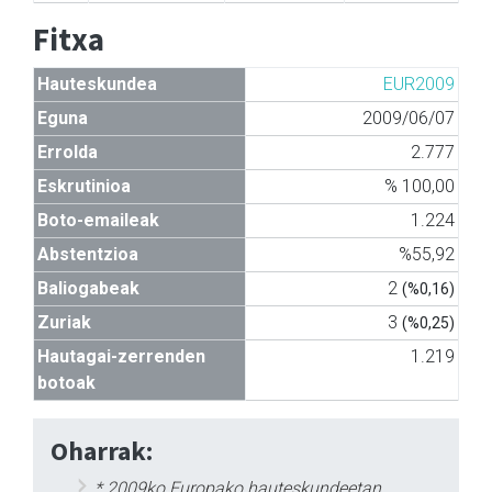
Fitxa
Hauteskundea
EUR2009
Eguna
2009/06/07
Errolda
2.777
Eskrutinioa
% 100,00
Boto-emaileak
1.224
Abstentzioa
%55,92
Baliogabeak
2
(%0,16)
Zuriak
3
(%0,25)
Hautagai-zerrenden
1.219
botoak
Oharrak:
* 2009ko Europako hauteskundeetan