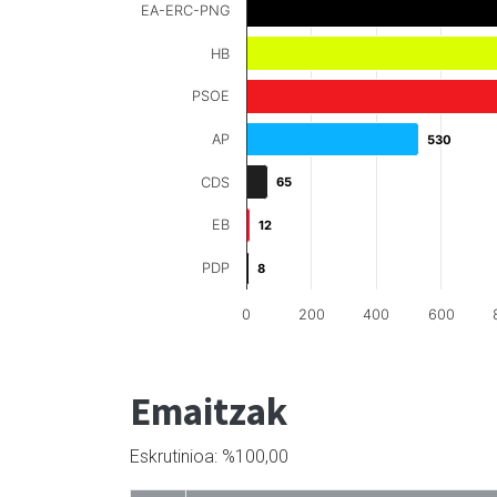
EA-ERC-PNG
HB
PSOE
AP
530
530
CDS
65
65
EB
12
12
PDP
8
8
0
200
400
600
Emaitzak
Eskrutinioa: %100,00