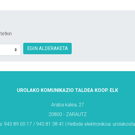
tetkin
EGIN ALDERAKETA
UROLAKO KOMUNIKAZIO TALDEA KOOP. ELK
Araba kalea, 27
20800 - ZARAUTZ
: 943 89 00 17 / 943 81 38 41 | Helbide elektronikoa: urolakos