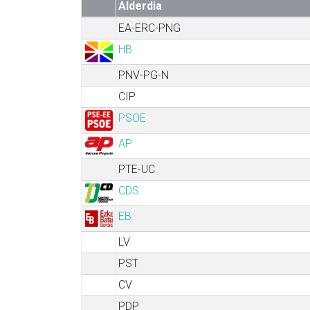
Alderdia
EA-ERC-PNG
HB
PNV-PG-N
CIP
PSOE
AP
PTE-UC
CDS
EB
LV
PST
CV
PDP