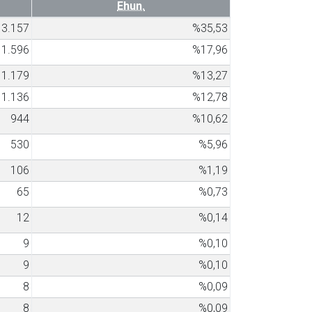
Ehun.
3.157
%35,53
1.596
%17,96
1.179
%13,27
1.136
%12,78
944
%10,62
530
%5,96
106
%1,19
65
%0,73
12
%0,14
9
%0,10
9
%0,10
8
%0,09
8
%0,09