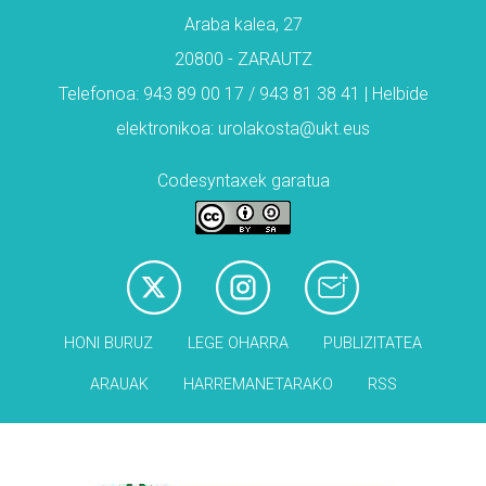
Araba kalea, 27
20800 - ZARAUTZ
Telefonoa: 943 89 00 17 / 943 81 38 41 | Helbide
elektronikoa: urolakosta@ukt.eus
Codesyntaxek garatua
HONI BURUZ
LEGE OHARRA
PUBLIZITATEA
ARAUAK
HARREMANETARAKO
RSS
Babesleak