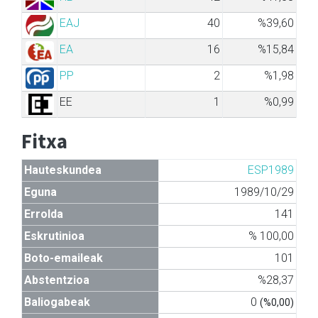
EAJ
40
%39,60
EA
16
%15,84
PP
2
%1,98
EE
1
%0,99
Fitxa
Hauteskundea
ESP1989
Eguna
1989/10/29
Errolda
141
Eskrutinioa
% 100,00
Boto-emaileak
101
Abstentzioa
%28,37
Baliogabeak
0
(%0,00)