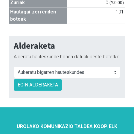
Zuriak
0
(%0,00)
Hautagai-zerrenden
101
botoak
Alderaketa
Alderatu hauteskunde honen datuak beste batetkin
EGIN ALDERAKETA
UROLAKO KOMUNIKAZIO TALDEA KOOP. ELK