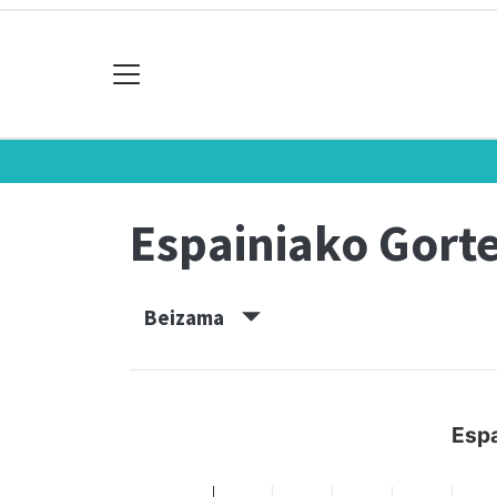
Espainiako Gort
Beizama
Espa