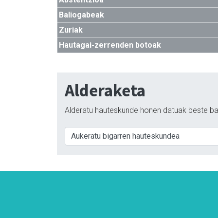
Baliogabeak
Zuriak
Hautagai-zerrenden botoak
Alderaketa
Alderatu hauteskunde honen datuak beste ba