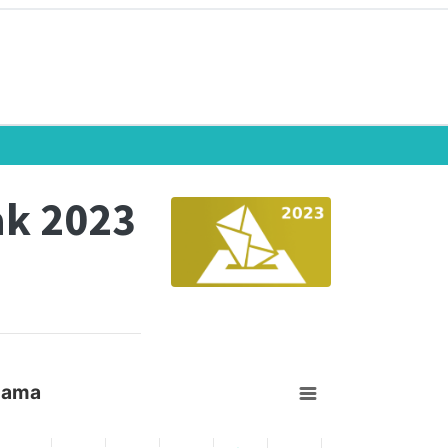
ak 2023
izama