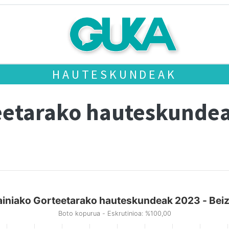
HAUTESKUNDEAK
eetarako hauteskunde
iniako Gorteetarako hauteskundeak 2023 - Be
Boto kopurua - Eskrutinioa: %100,00