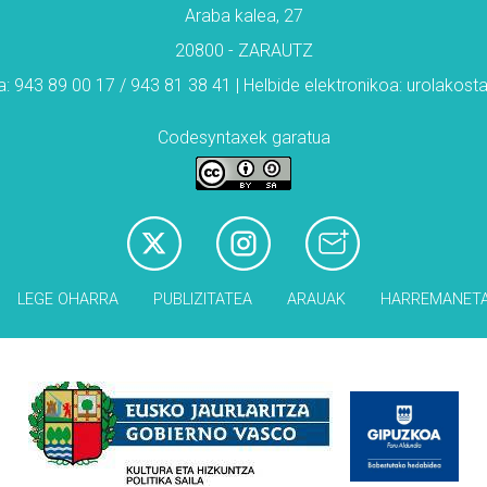
Araba kalea, 27
20800 - ZARAUTZ
: 943 89 00 17 / 943 81 38 41 | Helbide elektronikoa: urolakos
Codesyntaxek garatua
LEGE OHARRA
PUBLIZITATEA
ARAUAK
HARREMANET
Babesleak