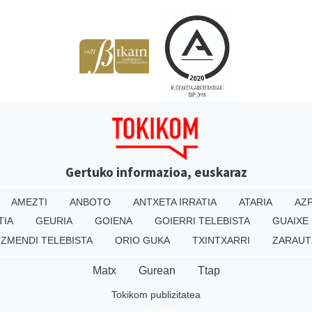
Gertuko informazioa, euskaraz
AMEZTI
ANBOTO
ANTXETA IRRATIA
ATARIA
AZP
TIA
GEURIA
GOIENA
GOIERRI TELEBISTA
GUAIXE
IZMENDI TELEBISTA
ORIO GUKA
TXINTXARRI
ZARAUT
Matx
Gurean
Ttap
Tokikom publizitatea
v16.25.0