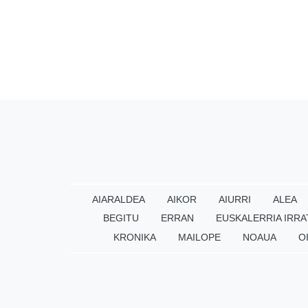
AIARALDEA
AIKOR
AIURRI
ALEA
BEGITU
ERRAN
EUSKALERRIA IRRA
KRONIKA
MAILOPE
NOAUA
O