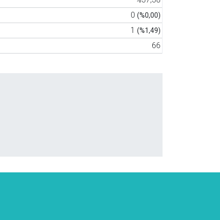
0
(%0,00)
1
(%1,49)
66