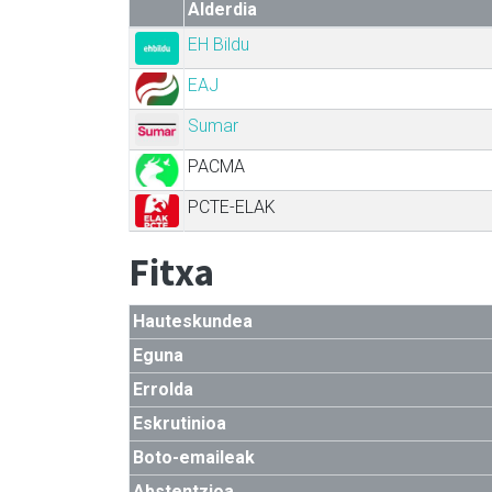
Alderdia
EH Bildu
EAJ
Sumar
PACMA
PCTE-ELAK
Fitxa
Hauteskundea
Eguna
Errolda
Eskrutinioa
Boto-emaileak
Abstentzioa