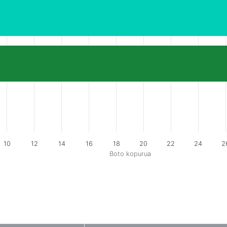
10
12
14
16
18
20
22
24
2
Boto kopurua