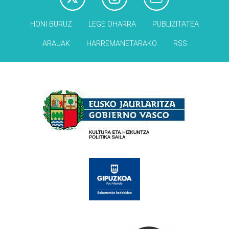
HONI BURUZ
LEGE OHARRA
PUBLIZITATEA
ARAUAK
HARREMANETARAKO
RSS
Babesleak