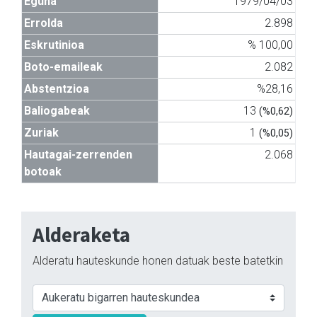
Eguna
1979/04/03
Errolda
2.898
Eskrutinioa
% 100,00
Boto-emaileak
2.082
Abstentzioa
%28,16
Baliogabeak
13
(%0,62)
Zuriak
1
(%0,05)
Hautagai-zerrenden
2.068
botoak
Alderaketa
Alderatu hauteskunde honen datuak beste batetkin