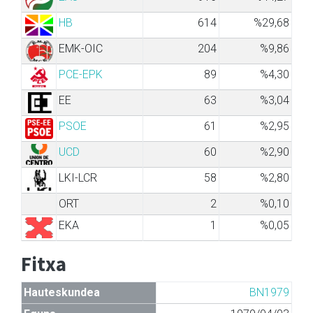
HB
614
%29,68
EMK-OIC
204
%9,86
PCE-EPK
89
%4,30
EE
63
%3,04
PSOE
61
%2,95
UCD
60
%2,90
LKI-LCR
58
%2,80
ORT
2
%0,10
EKA
1
%0,05
Fitxa
Hauteskundea
BN1979