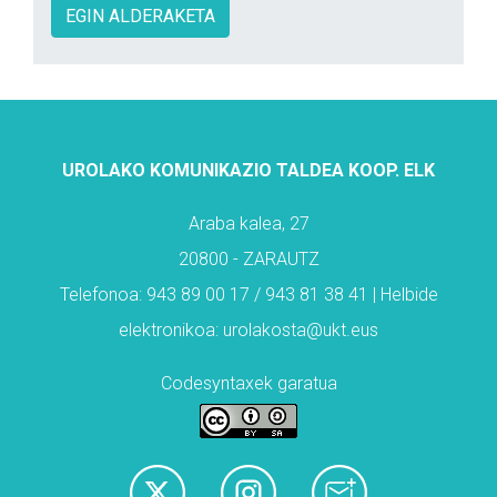
EGIN ALDERAKETA
UROLAKO KOMUNIKAZIO TALDEA KOOP. ELK
Araba kalea, 27
20800 - ZARAUTZ
Telefonoa: 943 89 00 17 / 943 81 38 41 | Helbide
elektronikoa: urolakosta@ukt.eus
Codesyntaxek garatua