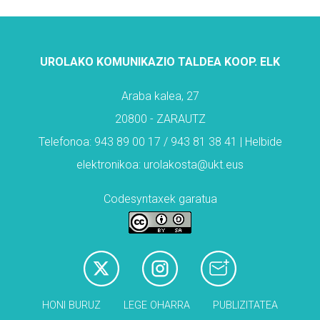
UROLAKO KOMUNIKAZIO TALDEA KOOP. ELK
Araba kalea, 27
20800 - ZARAUTZ
Telefonoa: 943 89 00 17 / 943 81 38 41 | Helbide
elektronikoa: urolakosta@ukt.eus
Codesyntaxek garatua
HONI BURUZ
LEGE OHARRA
PUBLIZITATEA