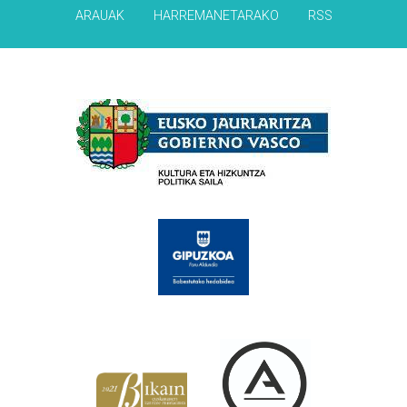
ARAUAK
HARREMANETARAKO
RSS
Babesleak