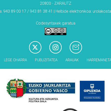
20800 - ZARAUTZ
: 943 89 00 17 / 943 81 38 41 | Helbide elektronikoa: urolakos
Codesyntaxek garatua
LEGE OHARRA
PUBLIZITATEA
ARAUAK
HARREMANET
Babesleak