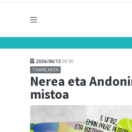
2026/06/13
09:30
TXAPELKETA
Nerea eta Andoni
mistoa