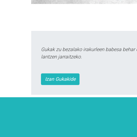
Gukak zu bezalako irakurleen babesa behar 
lantzen jarraitzeko.
Izan Gukakide