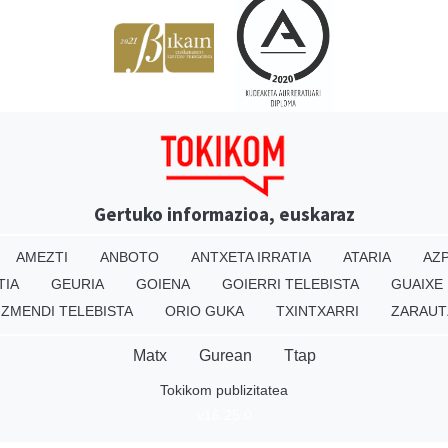
Gertuko informazioa, euskaraz
AMEZTI
ANBOTO
ANTXETA IRRATIA
ATARIA
AZP
TIA
GEURIA
GOIENA
GOIERRI TELEBISTA
GUAIXE
IZMENDI TELEBISTA
ORIO GUKA
TXINTXARRI
ZARAUT
Matx
Gurean
Ttap
Tokikom publizitatea
v16.25.0