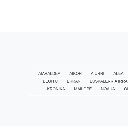
AIARALDEA
AIKOR
AIURRI
ALEA
BEGITU
ERRAN
EUSKALERRIA IRRA
KRONIKA
MAILOPE
NOAUA
O