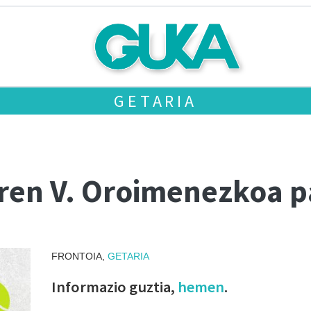
GETARIA
ren V. Oroimenezkoa p
FRONTOIA,
GETARIA
Informazio guztia,
hemen
.