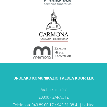
UROLAKO KOMUNIKAZIO TALDEA KOOP. ELK
Araba kalea, 27
20800 - ZARAUTZ
Telefonoa: 943 89 00 17 / 943 81 38 41 | Helbide