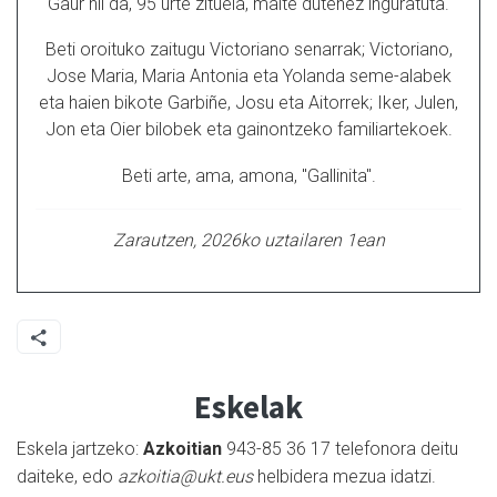
Gaur hil da, 95 urte zituela, maite dutenez inguratuta.
Beti oroituko zaitugu Victoriano senarrak; Victoriano,
Jose Maria, Maria Antonia eta Yolanda seme-alabek
eta haien bikote Garbiñe, Josu eta Aitorrek; Iker, Julen,
Jon eta Oier bilobek eta gainontzeko familiartekoek.
Beti arte, ama, amona, "Gallinita".
Zarautzen, 2026ko uztailaren 1ean
Eskelak
Eskela jartzeko:
Azkoitian
943-85 36 17 telefonora deitu
daiteke, edo
azkoitia@ukt.eus
helbidera mezua idatzi.