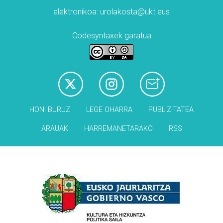
elektronikoa: urolakosta@ukt.eus
Codesyntaxek garatua
HONI BURUZ
LEGE OHARRA
PUBLIZITATEA
ARAUAK
HARREMANETARAKO
RSS
Babesleak