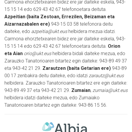
Carmona ehorztetxearen bidez ere jar daiteke eskela, 943-
15 15 14 edo 629 43 42 67 telefonoetara deituta.
Azpeitian (baita Zestoan, Errezilen, Beizaman eta
Aizarnazabalen ere)
943-15 03 58 telefonora deitu
daiteke, edo
azpeitia@ukt.eus
helbidera mezua idatzi.
Carmona ehorztetxearen bidez ere jar daiteke eskela, 943-
15 15 14 edo 629 43 42 67 telefonoetara deituta.
Orion
eta Aian
orio@ukt.eus
helbidera bidali daiteke mezua, edo
Zarauzko Tanatorioaren bitartez egin daiteke: 943-89 49 37
eta 943-42 21 29.
Zarautzen (baita Getarian ere)
943-89
00 17 zenbakira deitu daiteke, edo idatzi
zarautz@ukt.eus
helbidera. Zarauzko Tanatorioaren bitartez ere egin daiteke:
943-89 49 37 eta 943-42 21 29.
Zumaian
,
zumaia@ukt.eus
helbidera idatzi daiteke mezua, edo Zumaiako
Tanatorioaren bitartez egin daiteke: 943-86 15 56.