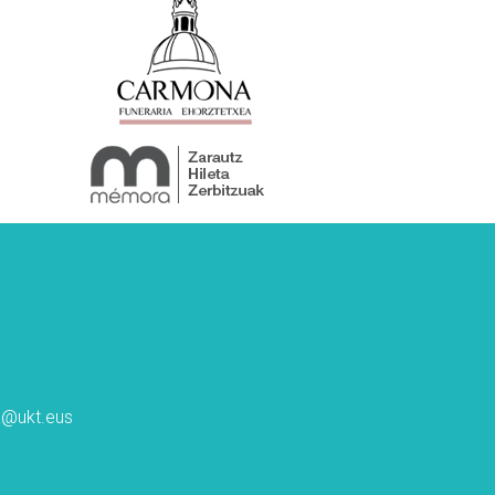
ta@ukt.eus