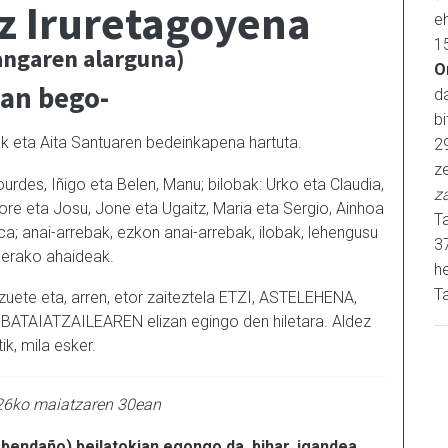
z Iruretagoyena
e
1
angaren alarguna)
O
ian bego-
d
b
koak eta Aita Santuaren bedeinkapena hartuta.
2
ze
urdes, Iñigo eta Belen, Manu; bilobak: Urko eta Claudia,
z
gore eta Josu, Jone eta Ugaitz, Maria eta Sergio, Ainhoa
Ta
Luca; anai-arrebak, ezkon anai-arrebak, ilobak, lehengusu
3
nerako ahaideak.
h
Ta
zuete eta, arren, etor zaiteztela ETZI, ASTELEHENA,
ATAIATZAILEAREN elizan egingo den hiletara. Aldez
tik, mila esker.
26ko maiatzaren 30ean
ndaño) beilatokian egongo da, bihar, igandea,