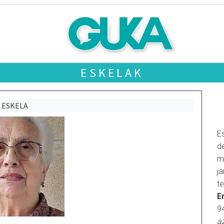
ESKELAK
ESKELA
E
d
m
j
t
E
9
a