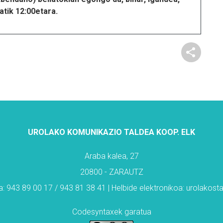
atik 12:00etara.
UROLAKO KOMUNIKAZIO TALDEA KOOP. ELK
Araba kalea, 27
20800 - ZARAUTZ
: 943 89 00 17 / 943 81 38 41 | Helbide elektronikoa: urolakos
Codesyntaxek garatua