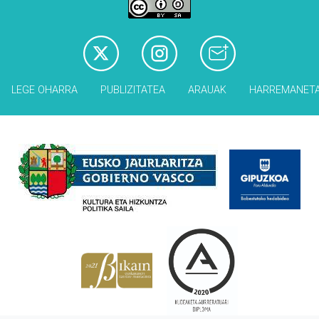
LEGE OHARRA
PUBLIZITATEA
ARAUAK
HARREMANET
Babesleak