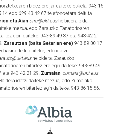
horztetxearen bidez ere jar daiteke eskela, 943-15
5 14 edo 629 43 42 67 telefonoetara deituta.
rion eta Aian
orio@ukt.eus
helbidera bidali
aiteke mezua, edo Zarauzko Tanatorioaren
itartez egin daiteke: 943-89 49 37 eta 943-42 21
9.
Zarautzen (baita Getarian ere)
943-89 00 17
nbakira deitu daiteke, edo idatzi
arautz@ukt.eus
helbidera. Zarauzko
natorioaren bitartez ere egin daiteke: 943-89 49
7 eta 943-42 21 29.
Zumaian
,
zumaia@ukt.eus
elbidera idatzi daiteke mezua, edo Zumaiako
natorioaren bitartez egin daiteke: 943-86 15 56.