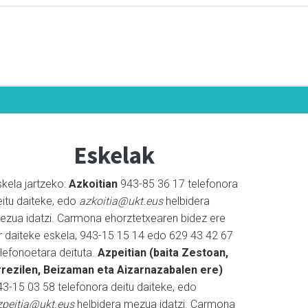
Eskelak
skela jartzeko:
Azkoitian
943-85 36 17 telefonora
eitu daiteke, edo
azkoitia@ukt.eus
helbidera
ezua idatzi. Carmona ehorztetxearen bidez ere
ar daiteke eskela, 943-15 15 14 edo 629 43 42 67
elefonoetara deituta.
Azpeitian (baita Zestoan,
rrezilen, Beizaman eta Aizarnazabalen ere)
43-15 03 58 telefonora deitu daiteke, edo
zpeitia@ukt.eus
helbidera mezua idatzi. Carmona