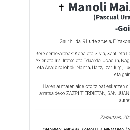
Manoli Mai
(Pascual Ur
-Go
Gaur hil da, 91 urte zituela, Eliza
Bere seme-alabak: Kepa eta Silvia, Xanti eta Lo
Axier eta Iris, Iratxe eta Eduardo, Joaquin, Na
eta Ana; birbilobak: Naima, Haitz, Izar, Iurgi, 
eta gai
Haren arimaren alde otoitz bat eskatzen di
arratsaldeko ZAZPI T´ERDIETAN, SAN JUAN B
aurre
Zarautzen, 20
OHARRA: Hilbeila ZARAUTZ MEMORA (Abe