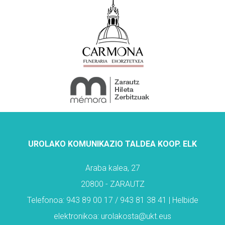
UROLAKO KOMUNIKAZIO TALDEA KOOP. ELK
Araba kalea, 27
20800 - ZARAUTZ
Telefonoa: 943 89 00 17 / 943 81 38 41 | Helbide
elektronikoa: urolakosta@ukt.eus