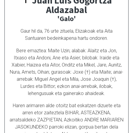
Juan Luis Gogortza
Aldazabal
'Galo'
Gaur hil da, 76 urte zituela, Elizakoak eta Aita
Santuaren bedeinkapena hartu ondoren.
Bere emaztea: Maite Uzin; alabak: Alaitz eta Jon,
Itxaso eta Andoni, Ane eta Asier; bilobak: Iraide eta
Xabier, Haizea eta Aitor, Onditz eta Mikel, Jare, Aunitz,
Nura, Amets, Oihan; gurasoak: Joxe (†) eta Maite; anai-
arrebak: Miguel Angel eta Mila, Jose Joaquin (†),
Lurdes eta Bittor; ezkon anai-arrebak, ilobak,
lehengusuak eta gainerako ahaideak.
Haren arimaren alde otoitz bat eskatzen dizuete eta
arren etor zaiteztela BIHAR, ASTEAZKENA,
arratsaldeko ZAZPIETAN, Azkoitiko ANDRE MARIAREN
JASOKUNDEKO parroki elizan, gorpua bertan dela