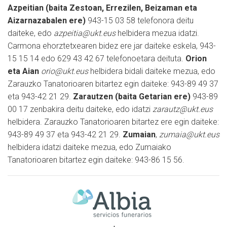
Azpeitian (baita Zestoan, Errezilen, Beizaman eta
Aizarnazabalen ere)
943-15 03 58 telefonora deitu
daiteke, edo
azpeitia@ukt.eus
helbidera mezua idatzi.
Carmona ehorztetxearen bidez ere jar daiteke eskela, 943-
15 15 14 edo 629 43 42 67 telefonoetara deituta.
Orion
eta Aian
orio@ukt.eus
helbidera bidali daiteke mezua, edo
Zarauzko Tanatorioaren bitartez egin daiteke: 943-89 49 37
eta 943-42 21 29.
Zarautzen (baita Getarian ere)
943-89
00 17 zenbakira deitu daiteke, edo idatzi
zarautz@ukt.eus
helbidera. Zarauzko Tanatorioaren bitartez ere egin daiteke:
943-89 49 37 eta 943-42 21 29.
Zumaian
,
zumaia@ukt.eus
helbidera idatzi daiteke mezua, edo Zumaiako
Tanatorioaren bitartez egin daiteke: 943-86 15 56.