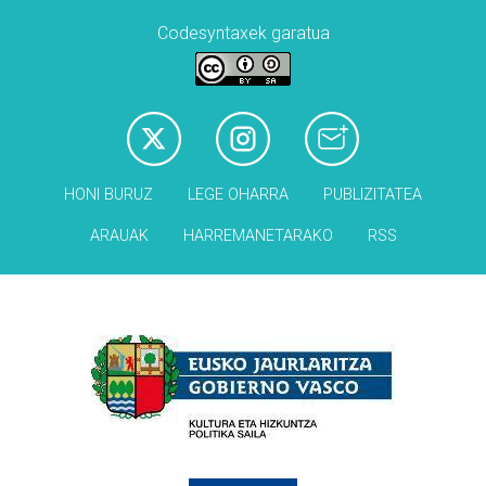
Codesyntaxek garatua
HONI BURUZ
LEGE OHARRA
PUBLIZITATEA
ARAUAK
HARREMANETARAKO
RSS
Babesleak