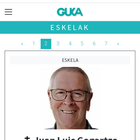
ESKELAK
«
1
2
3
4
5
6
7
»
ESKELA