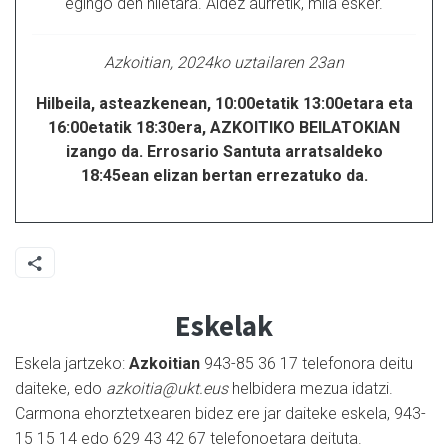
egingo den hiletara. Aldez aurretik, mila esker.
Azkoitian, 2024ko uztailaren 23an
Hilbeila, asteazkenean, 10:00etatik 13:00etara eta
16:00etatik 18:30era, AZKOITIKO BEILATOKIAN
izango da. Errosario Santuta arratsaldeko
18:45ean elizan bertan errezatuko da.
Eskelak
Eskela jartzeko:
Azkoitian
943-85 36 17 telefonora deitu
daiteke, edo
azkoitia@ukt.eus
helbidera mezua idatzi.
Carmona ehorztetxearen bidez ere jar daiteke eskela, 943-
15 15 14 edo 629 43 42 67 telefonoetara deituta.