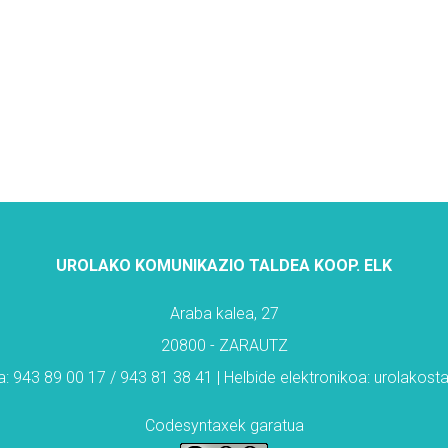
UROLAKO KOMUNIKAZIO TALDEA KOOP. ELK
Araba kalea, 27
20800 - ZARAUTZ
: 943 89 00 17 / 943 81 38 41 | Helbide elektronikoa: urolakos
Codesyntaxek garatua