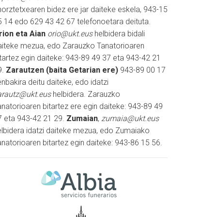
horztetxearen bidez ere jar daiteke eskela, 943-15
5 14 edo 629 43 42 67 telefonoetara deituta.
rion eta Aian
orio@ukt.eus
helbidera bidali
aiteke mezua, edo Zarauzko Tanatorioaren
itartez egin daiteke: 943-89 49 37 eta 943-42 21
9.
Zarautzen (baita Getarian ere)
943-89 00 17
nbakira deitu daiteke, edo idatzi
arautz@ukt.eus
helbidera. Zarauzko
natorioaren bitartez ere egin daiteke: 943-89 49
7 eta 943-42 21 29.
Zumaian
,
zumaia@ukt.eus
elbidera idatzi daiteke mezua, edo Zumaiako
natorioaren bitartez egin daiteke: 943-86 15 56.