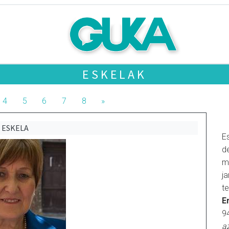
ESKELAK
4
5
6
7
8
»
ESKELA
E
d
m
j
t
E
9
a