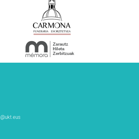
ta@ukt.eus