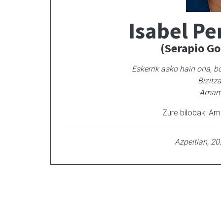
Isabel Pe
(Serapio G
Eskerrik asko hain ona,
bo
Bizitz
Amama
Zure bilobak: Amai
Azpeitian, 20