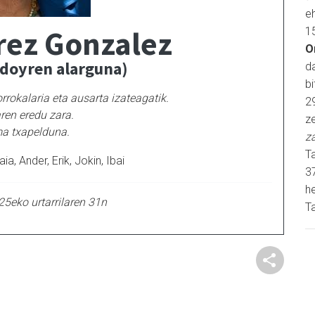
e
rez Gonzalez
1
O
odoyren alarguna)
d
b
rrokalaria eta ausarta izateagatik.
2
aren eredu zara.
ze
 txapelduna.
z
Ta
a, Ander, Erik, Jokin, Ibai
3
h
25eko urtarrilaren 31n
Ta