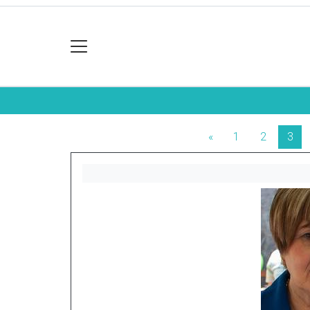
«
1
2
3