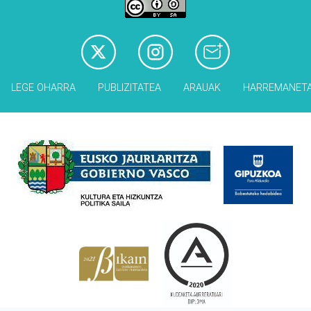
LEGE OHARRA
PUBLIZITATEA
ARAUAK
HARREMANET
Babesleak