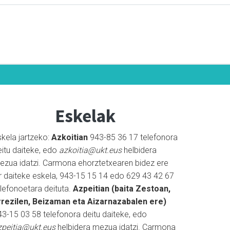
Eskelak
skela jartzeko:
Azkoitian
943-85 36 17 telefonora
eitu daiteke, edo
azkoitia@ukt.eus
helbidera
ezua idatzi. Carmona ehorztetxearen bidez ere
ar daiteke eskela, 943-15 15 14 edo 629 43 42 67
elefonoetara deituta.
Azpeitian (baita Zestoan,
rrezilen, Beizaman eta Aizarnazabalen ere)
43-15 03 58 telefonora deitu daiteke, edo
zpeitia@ukt.eus
helbidera mezua idatzi. Carmona