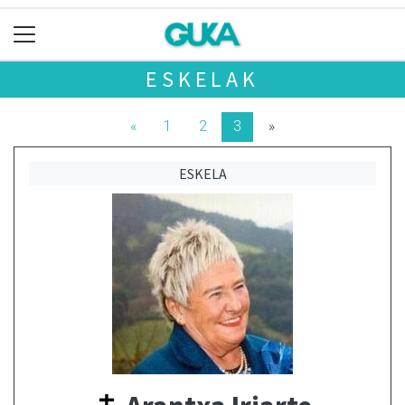
ESKELAK
«
1
2
3
»
ESKELA