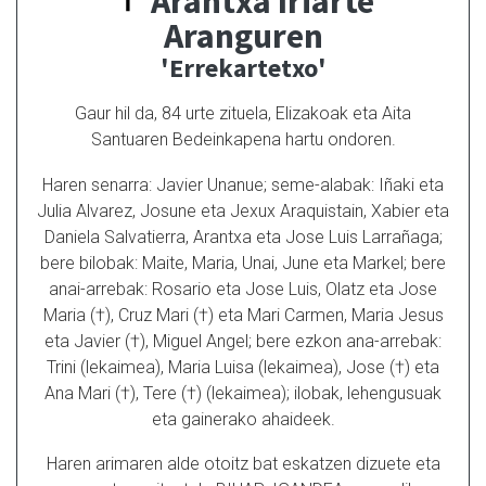
Arantxa Iriarte
Aranguren
'Errekartetxo'
Gaur hil da, 84 urte zituela, Elizakoak eta Aita
Santuaren Bedeinkapena hartu ondoren.
Haren senarra: Javier Unanue; seme-alabak: Iñaki eta
Julia Alvarez, Josune eta Jexux Araquistain, Xabier eta
Daniela Salvatierra, Arantxa eta Jose Luis Larrañaga;
bere bilobak: Maite, Maria, Unai, June eta Markel; bere
anai-arrebak: Rosario eta Jose Luis, Olatz eta Jose
Maria (†), Cruz Mari (†) eta Mari Carmen, Maria Jesus
eta Javier (†), Miguel Angel; bere ezkon ana-arrebak:
Trini (lekaimea), Maria Luisa (lekaimea), Jose (†) eta
Ana Mari (†), Tere (†) (lekaimea); ilobak, lehengusuak
eta gainerako ahaideek.
Haren arimaren alde otoitz bat eskatzen dizuete eta