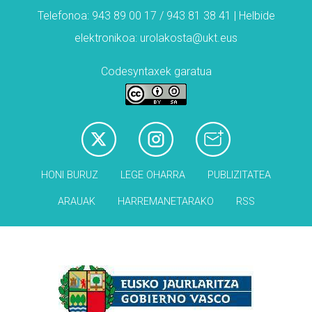
Telefonoa: 943 89 00 17 / 943 81 38 41 | Helbide
elektronikoa: urolakosta@ukt.eus
Codesyntaxek garatua
HONI BURUZ
LEGE OHARRA
PUBLIZITATEA
ARAUAK
HARREMANETARAKO
RSS
Babesleak