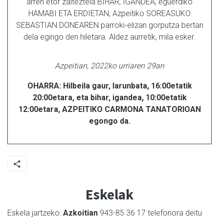
arren etor zaiteztela BIHAR, IGANDEA, eguerdiko
HAMABI ETA ERDIETAN, Azpeitiko SOREASUKO
SEBASTIAN DONEAREN parroki-elizan gorputza bertan
dela egingo den hiletara. Aldez aurretik, mila esker.
Azpeitian, 2022ko urriaren 29an
OHARRA: Hilbeila gaur, larunbata, 16:00etatik
20:00etara, eta bihar, igandea, 10:00etatik
12:00etara, AZPEITIKO CARMONA TANATORIOAN
egongo da.
Eskelak
Eskela jartzeko:
Azkoitian
943-85 36 17 telefonora deitu