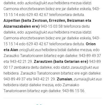
daiteke, edo
azkoitia@ukt.eus
helbidera mezua idatzi.
Carmona ehorztetxearen bidez ere jar daiteke eskela, 943-
15 15 14 edo 629 43 42 67 telefonoetara deituta.
Azpeitian (baita Zestoan, Errezilen, Beizaman eta
Aizarnazabalen ere)
943-15 03 58 telefonora deitu
daiteke, edo
azpeitia@ukt.eus
helbidera mezua idatzi.
Carmona ehorztetxearen bidez ere jar daiteke eskela, 943-
15 15 14 edo 629 43 42 67 telefonoetara deituta.
Orion
eta Aian
orio@ukt.eus
helbidera bidali daiteke mezua, edo
Zarauzko Tanatorioaren bitartez egin daiteke: 943-89 49 37
eta 943-42 21 29.
Zarautzen (baita Getarian ere)
943-89
00 17 zenbakira deitu daiteke, edo idatzi
zarautz@ukt.eus
helbidera. Zarauzko Tanatorioaren bitartez ere egin daiteke:
943-89 49 37 eta 943-42 21 29.
Zumaian
,
zumaia@ukt.eus
helbidera idatzi daiteke mezua, edo Zumaiako
Tanatorioaren bitartez egin daiteke: 943-86 15 56.