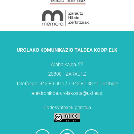
UROLAKO KOMUNIKAZIO TALDEA KOOP. ELK
Araba kalea, 27
20800 - ZARAUTZ
Telefonoa: 943 89 00 17 / 943 81 38 41 | Helbide
elektronikoa: urolakosta@ukt.eus
Codesyntaxek garatua