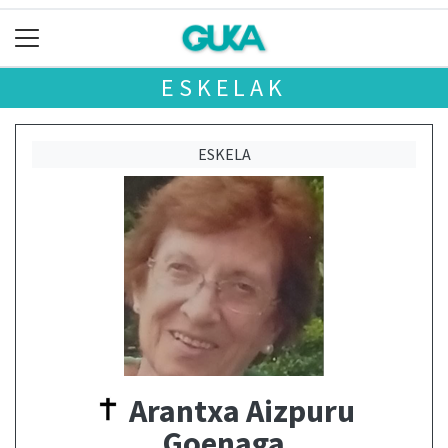
ESKELAK
ESKELA
Arantxa Aizpuru
Goenaga