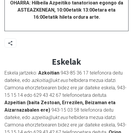
OHARRA: Hilbeila Azpeitiko tanatorioan egongo da
ASTEAZKENEAN, 10:00etatik 13:00etara eta
16:00etatik hileta ordura arte.
Eskelak
Eskela jartzeko:
Azkoitian
943-85 36 17 telefonora deitu
daiteke, edo
azkoitia@ukt.eus
helbidera mezua idatzi.
Carmona ehorztetxearen bidez ere jar daiteke eskela, 943-
15 15 14 edo 629 43 42 67 telefonoetara deituta.
Azpeitian (baita Zestoan, Errezilen, Beizaman eta
Aizarnazabalen ere)
943-15 03 58 telefonora deitu
daiteke, edo
azpeitia@ukt.eus
helbidera mezua idatzi.
Carmona ehorztetxearen bidez ere jar daiteke eskela, 943-
15 15 14 edo 629 43 42 67 telefonoetara deituta.
Orion