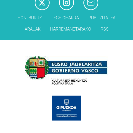
HONI BURUZ
LEGE OHARRA
PUBLIZITATEA
ARAUAK
HARREMANETARAKO
RSS
Babesleak