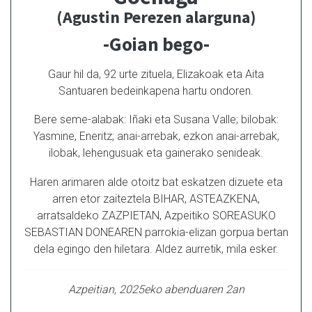
(Agustin Perezen alarguna)
-Goian bego-
Gaur hil da, 92 urte zituela, Elizakoak eta Aita
Santuaren bedeinkapena hartu ondoren.
Bere seme-alabak: Iñaki eta Susana Valle; bilobak:
Yasmine, Eneritz; anai-arrebak, ezkon anai-arrebak,
ilobak, lehengusuak eta gainerako senideak.
Haren arimaren alde otoitz bat eskatzen dizuete eta
arren etor zaiteztela BIHAR, ASTEAZKENA,
arratsaldeko ZAZPIETAN, Azpeitiko SOREASUKO
SEBASTIAN DONEAREN parrokia-elizan gorpua bertan
dela egingo den hiletara. Aldez aurretik, mila esker.
Azpeitian, 2025eko abenduaren 2an