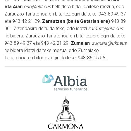
eta Aian
orio@ukt.eus
helbidera bidali daiteke mezua, edo
Zarauzko Tanatorioaren bitartez egin daiteke: 943-89 49 37
eta 943-42 21 29.
Zarautzen (baita Getarian ere)
943-89
00 17 zenbakira deitu daiteke, edo idatzi
zarautz@ukt.eus
helbidera. Zarauzko Tanatorioaren bitartez ere egin daiteke:
943-89 49 37 eta 943-42 21 29.
Zumaian
,
zumaia@ukt.eus
helbidera idatzi daiteke mezua, edo Zumaiako
Tanatorioaren bitartez egin daiteke: 943-86 15 56.