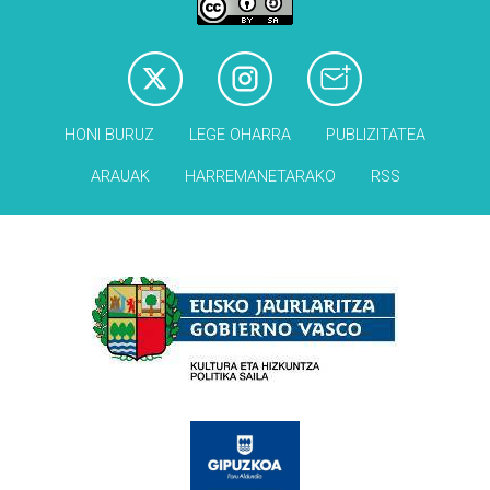
HONI BURUZ
LEGE OHARRA
PUBLIZITATEA
ARAUAK
HARREMANETARAKO
RSS
Babesleak