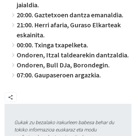
jaialdia.
20:00. Gaztetxoen dantza emanaldia.
21:00. Herri afaria, Guraso Elkarteak
eskainita.
00:00. Txinga txapelketa.
Ondoren, Itzal taldearekin dantzaldia.
Ondoren, Bull DJa, Borondegin.
07:00. Gaupaseroen argazkia.
Gukak zu bezalako irakurleen babesa behar du
tokiko informazioa euskaraz eta modu