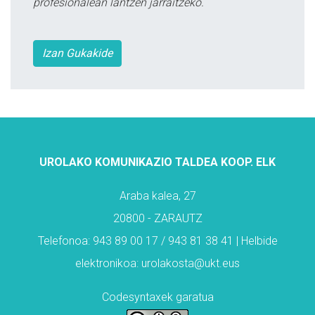
profesionalean lantzen jarraitzeko.
Izan Gukakide
UROLAKO KOMUNIKAZIO TALDEA KOOP. ELK
Araba kalea, 27
20800 - ZARAUTZ
Telefonoa: 943 89 00 17 / 943 81 38 41 | Helbide
elektronikoa: urolakosta@ukt.eus
Codesyntaxek garatua