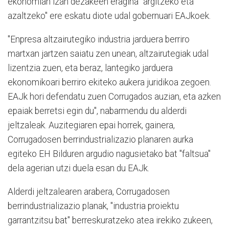
ekonomian izan dezakeen eragina "argitzeko eta
azaltzeko" ere eskatu diote udal gobernuari EAJkoek.
"Enpresa altzairutegiko industria jarduera berriro
martxan jartzen saiatu zen unean, altzairutegiak udal
lizentzia zuen, eta beraz, lantegiko jarduera
ekonomikoari berriro ekiteko aukera juridikoa zegoen.
EAJk hori defendatu zuen Corrugados auzian, eta azken
epaiak berretsi egin du", nabarmendu du alderdi
jeltzaleak. Auzitegiaren epai horrek, gainera,
Corrugadosen berrindustrializazio planaren aurka
egiteko EH Bilduren argudio nagusietako bat "faltsua"
dela agerian utzi duela esan du EAJk.
Alderdi jeltzalearen arabera, Corrugadosen
berrindustrializazio planak, "industria proiektu
garrantzitsu bat" berreskuratzeko atea irekiko zukeen,