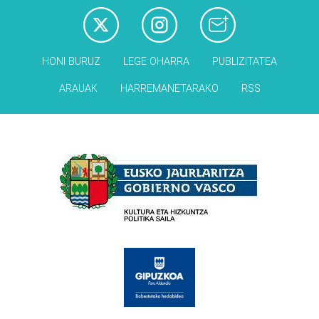
HONI BURUZ
LEGE OHARRA
PUBLIZITATEA
ARAUAK
HARREMANETARAKO
RSS
Babesleak