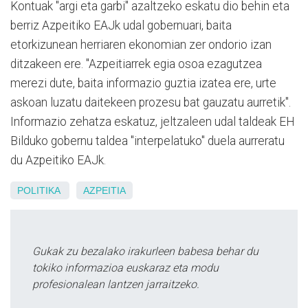
Kontuak "argi eta garbi" azaltzeko eskatu dio behin eta
berriz Azpeitiko EAJk udal gobernuari, baita
etorkizunean herriaren ekonomian zer ondorio izan
ditzakeen ere. "Azpeitiarrek egia osoa ezagutzea
merezi dute, baita informazio guztia izatea ere, urte
askoan luzatu daitekeen prozesu bat gauzatu aurretik".
Informazio zehatza eskatuz, jeltzaleen udal taldeak EH
Bilduko gobernu taldea "interpelatuko" duela aurreratu
du Azpeitiko EAJk.
POLITIKA
AZPEITIA
Gukak zu bezalako irakurleen babesa behar du
tokiko informazioa euskaraz eta modu
profesionalean lantzen jarraitzeko.