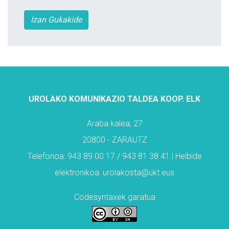
Izan Gukakide
UROLAKO KOMUNIKAZIO TALDEA KOOP. ELK
Araba kalea, 27
20800 - ZARAUTZ
Telefonoa: 943 89 00 17 / 943 81 38 41 | Helbide
elektronikoa: urolakosta@ukt.eus
Codesyntaxek garatua