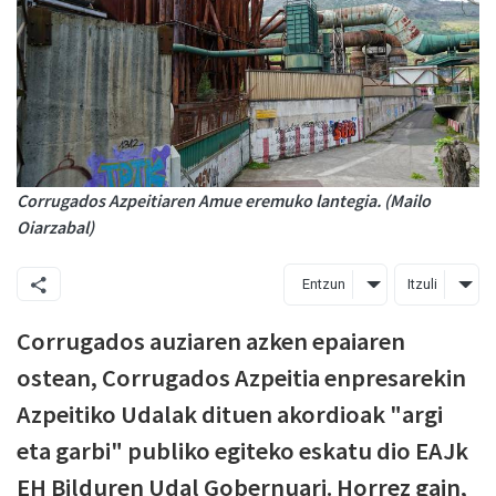
Corrugados Azpeitiaren Amue eremuko lantegia. (Mailo
Oiarzabal)
Entzun
Itzuli
Corrugados auziaren azken epaiaren
ostean, Corrugados Azpeitia enpresarekin
Azpeitiko Udalak dituen akordioak "argi
eta garbi" publiko egiteko eskatu dio EAJk
EH Bilduren Udal Gobernuari. Horrez gain,