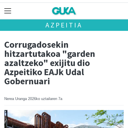
AZPEITIA
Corrugadosekin
hitzartutakoa "garden
azaltzeko" exijitu dio
Azpeitiko EAJk Udal
Gobernuari
Nerea Uranga
2026ko uztailaren 7a