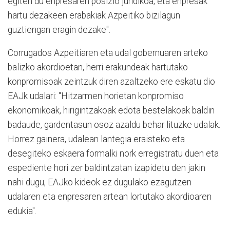
egiten du enpresaren posizio juridikoa, eta enpresak
hartu dezakeen erabakiak Azpeitiko bizilagun
guztiengan eragin dezake".
Corrugados Azpeitiaren eta udal gobernuaren arteko
balizko akordioetan, herri erakundeak hartutako
konpromisoak zeintzuk diren azaltzeko ere eskatu dio
EAJk udalari: "Hitzarmen horietan konpromiso
ekonomikoak, hirigintzakoak edota bestelakoak baldin
badaude, gardentasun osoz azaldu behar lituzke udalak.
Horrez gainera, udalean lantegia eraisteko eta
desegiteko eskaera formalki nork erregistratu duen eta
espediente hori zer baldintzatan izapidetu den jakin
nahi dugu, EAJko kideok ez dugulako ezagutzen
udalaren eta enpresaren artean lortutako akordioaren
edukia".