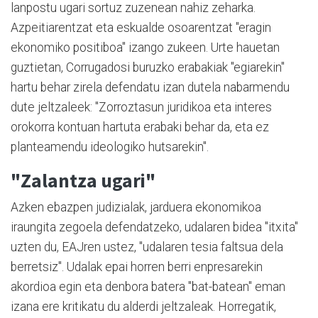
lanpostu ugari sortuz zuzenean nahiz zeharka.
Azpeitiarentzat eta eskualde osoarentzat "eragin
ekonomiko positiboa" izango zukeen. Urte hauetan
guztietan, Corrugadosi buruzko erabakiak "egiarekin"
hartu behar zirela defendatu izan dutela nabarmendu
dute jeltzaleek: "Zorroztasun juridikoa eta interes
orokorra kontuan hartuta erabaki behar da, eta ez
planteamendu ideologiko hutsarekin".
"Zalantza ugari"
Azken ebazpen judizialak, jarduera ekonomikoa
iraungita zegoela defendatzeko, udalaren bidea "itxita"
uzten du, EAJren ustez, "udalaren tesia faltsua dela
berretsiz". Udalak epai horren berri enpresarekin
akordioa egin eta denbora batera "bat-batean" eman
izana ere kritikatu du alderdi jeltzaleak. Horregatik,