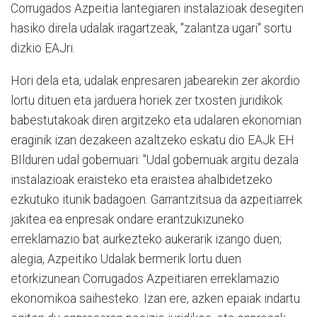
Corrugados Azpeitia lantegiaren instalazioak desegiten
hasiko direla udalak iragartzeak, "zalantza ugari" sortu
dizkio EAJri.
Hori dela eta, udalak enpresaren jabearekin zer akordio
lortu dituen eta jarduera horiek zer txosten juridikok
babestutakoak diren argitzeko eta udalaren ekonomian
eraginik izan dezakeen azaltzeko eskatu dio EAJk EH
BIlduren udal gobernuari: "Udal gobernuak argitu dezala
instalazioak eraisteko eta eraistea ahalbidetzeko
ezkutuko itunik badagoen. Garrantzitsua da azpeitiarrek
jakitea ea enpresak ondare erantzukizuneko
erreklamazio bat aurkezteko aukerarik izango duen;
alegia, Azpeitiko Udalak bermerik lortu duen
etorkizunean Corrugados Azpeitiaren erreklamazio
ekonomikoa saihesteko. Izan ere, azken epaiak indartu