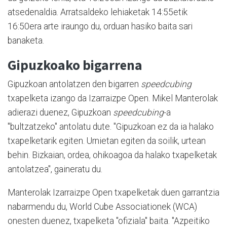
atsedenaldia. Arratsaldeko lehiaketak 14:55etik
16:50era arte iraungo du, orduan hasiko baita sari
banaketa.
Gipuzkoako bigarrena
Gipuzkoan antolatzen den bigarren
speedcubing
txapelketa izango da Izarraizpe Open. Mikel Manterolak
adierazi duenez, Gipuzkoan
speedcubing
-a
"bultzatzeko" antolatu dute. "Gipuzkoan ez da ia halako
txapelketarik egiten. Urnietan egiten da soilik, urtean
behin. Bizkaian, ordea, ohikoagoa da halako txapelketak
antolatzea", gaineratu du.
Manterolak Izarraizpe Open txapelketak duen garrantzia
nabarmendu du, World Cube Associationek (WCA)
onesten duenez, txapelketa "ofiziala" baita. "Azpeitiko