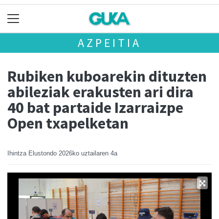
AZPEITIA
Rubiken kuboarekin dituzten
abileziak erakusten ari dira
40 bat partaide Izarraizpe
Open txapelketan
Ihintza Elustondo
2026ko uztailaren 4a