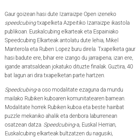
Gaur goizean hasi dute Izarraizpe Open izeneko
speedcubing
txapelketa Azpeitiko Izarraizpe ikastola
publikoan. Euskalcubing elkarteak eta Espainiako
Speedcubing Elkarteak antolatu dute lehia, Mikel
Manterola eta Ruben Lopez buru direla. Txapelketa gaur
hasi badute ere, bihar ere izango du jarraipena; izan ere,
igande arratsaldean jokatuko dituzte finalak. Guztira, 40
bat lagun ari dira txapelketan parte hartzen.
Speedcubing
-a oso modalitate ezaguna da mundu
mailako Rubiken kuboaren komunitatearen barnean.
Modalitate horrek Rubiken kuboa eta beste hainbat
puzzle mekaniko ahalik eta denbora laburrenean
osatzean datza.
Speedcubing
-a, Euskal Herrian,
Euskalcubing elkarteak bultzatzen du nagusiki,