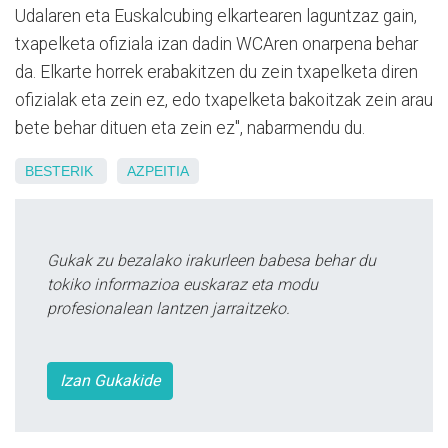
Udalaren eta Euskalcubing elkartearen laguntzaz gain,
txapelketa ofiziala izan dadin WCAren onarpena behar
da. Elkarte horrek erabakitzen du zein txapelketa diren
ofizialak eta zein ez, edo txapelketa bakoitzak zein arau
bete behar dituen eta zein ez", nabarmendu du.
BESTERIK
AZPEITIA
Gukak zu bezalako irakurleen babesa behar du
tokiko informazioa euskaraz eta modu
profesionalean lantzen jarraitzeko.
Izan Gukakide