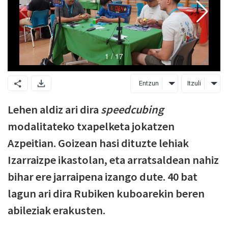
Entzun
Itzuli
Lehen aldiz ari dira
speedcubing
modalitateko txapelketa jokatzen
Azpeitian. Goizean hasi dituzte lehiak
Izarraizpe ikastolan, eta arratsaldean nahiz
bihar ere jarraipena izango dute. 40 bat
lagun ari dira Rubiken kuboarekin beren
abileziak erakusten.