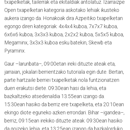
txapelketak, tailerrak eta ekitaldiak antolatuz. Izarraizpe
Open txapelketan kategoria askotako lehiak ikusteko
aukera izango da. Honakoak dira Azpeitiko txapelketan
egongo diren kategoriak: 4x4x4 kuboa, 7x7x7 kuboa,
6x6x6 kuboa, 3x3x3 kuboa, 2x2x2 kuboa, 5x5x5 kuboa,
Megaminx, 3x3x3 kuboa esku batekin, Skewb eta
Pyraminx.
Gaur –larunbata–, 09:00etan ireki dituzte ateak eta,
jarraian, jokalari berrientzako tutoriala egin dute. Bertan,
parte hartzaile berriei txapelketak nola funtzionatzen
duen erakutsi diete. 09:30ean hasi da lehia, eta
bazkaltzeko atsedenaldia 13:55ean izango da.
15:30ean hasiko da berriz ere txapelketa, eta 20:10ean
ekingo diote eguneko azken errondari. Bihar –igandea–,
berriz, 09:15ean irekiko dituzte ateak. 09:30ean hasiko
da goizeko lehia, eta 13:25ean izango da bazkalorduko