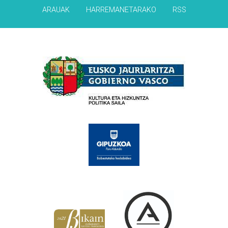
ARAUAK
HARREMANETARAKO
RSS
Babesleak