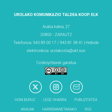
UROLAKO KOMUNIKAZIO TALDEA KOOP. ELK
Araba kalea, 27
20800 - ZARAUTZ
Telefonoa: 943 89 00 17 / 943 81 38 41 | Helbide
elektronikoa: urolakosta@ukt.eus
Codesyntaxek garatua
HONI BURUZ
LEGE OHARRA
PUBLIZITATEA
ARAUAK
HARREMANETARAKO
RSS