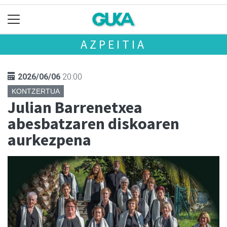
AZPEITIA
2026/06/06
20:00
KONTZERTUA
Julian Barrenetxea
abesbatzaren diskoaren
aurkezpena