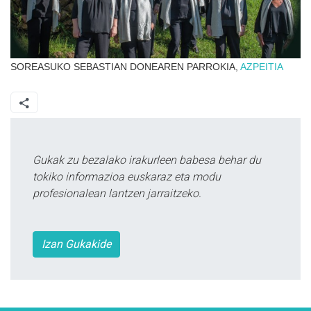
SOREASUKO SEBASTIAN DONEAREN PARROKIA,
AZPEITIA
Gukak zu bezalako irakurleen babesa behar du
tokiko informazioa euskaraz eta modu
profesionalean lantzen jarraitzeko.
Izan Gukakide