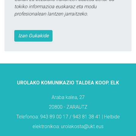
tokiko informazioa euskaraz eta modu
profesionalean lantzen jarraitzeko.
Izan Gukakide
UROLAKO KOMUNIKAZIO TALDEA KOOP. ELK
Araba kalea, 27
20800 - ZARAUTZ
Telefonoa: 943 89 00 17 / 943 81 38 41 | Helbide
elektronikoa: urolakosta@ukt.eus