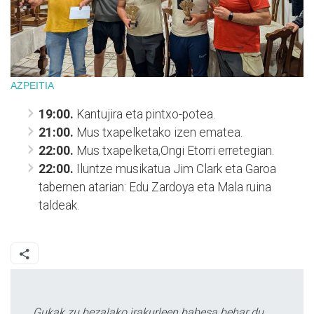
AZPEITIA
19:00.
Kantujira eta pintxo-potea.
21:00.
Mus txapelketako izen ematea.
22:00.
Mus txapelketa,Ongi Etorri erretegian.
22:00.
Iluntze musikatua Jim Clark eta Garoa
tabernen atarian: Edu Zardoya eta Mala ruina
taldeak.
Gukak zu bezalako irakurleen babesa behar du