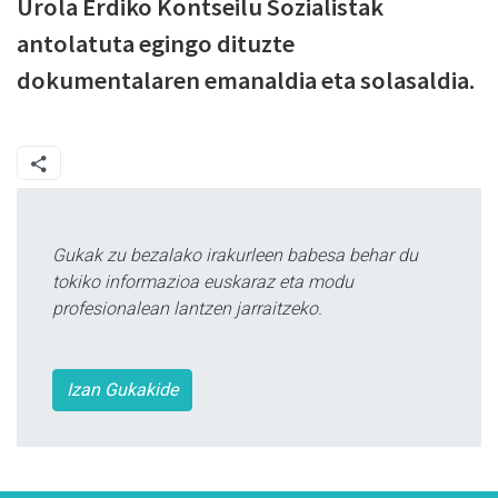
Urola Erdiko Kontseilu Sozialistak
antolatuta egingo dituzte
dokumentalaren emanaldia eta solasaldia.
Gukak zu bezalako irakurleen babesa behar du
tokiko informazioa euskaraz eta modu
profesionalean lantzen jarraitzeko.
Izan Gukakide