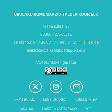
UROLAKO KOMUNIKAZIO TALDEA KOOP. ELK
Araba kalea, 27
20800 - ZARAUTZ
Telefonoa: 943 89 00 17 / 943 81 38 41 | Helbide
elektronikoa: urolakosta@ukt.eus
Codesyntaxek garatua
HONI BURUZ
LEGE OHARRA
PUBLIZITATEA
ARAUAK
HARREMANETARAKO
RSS