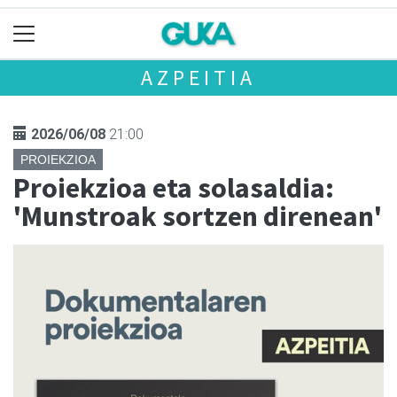
AZPEITIA
2026/06/08
21:00
PROIEKZIOA
Proiekzioa eta solasaldia:
'Munstroak sortzen direnean'