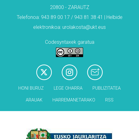
20800 - ZARAUTZ
Telefonoa: 943 89 00 17 / 943 81 38 41 | Helbide
elektronikoa: urolakosta@ukt.eus
Codesyntaxek garatua
HONI BURUZ
LEGE OHARRA
PUBLIZITATEA
ARAUAK
HARREMANETARAKO
RSS
Babesleak