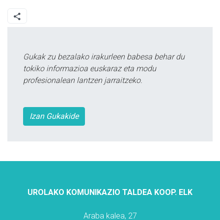
Gukak zu bezalako irakurleen babesa behar du
tokiko informazioa euskaraz eta modu
profesionalean lantzen jarraitzeko.
Izan Gukakide
UROLAKO KOMUNIKAZIO TALDEA KOOP. ELK
Araba kalea, 27