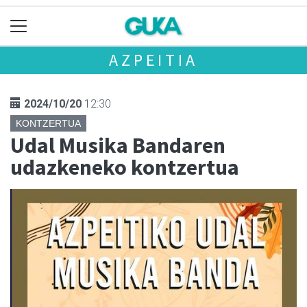
AZPEITIA
2024/10/20
12:30
KONTZERTUA
Udal Musika Bandaren
udazkeneko kontzertua