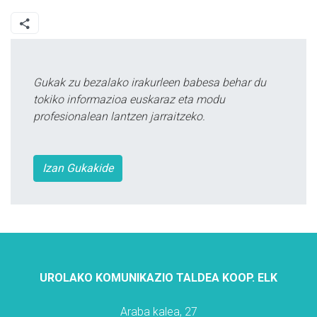
Gukak zu bezalako irakurleen babesa behar du
tokiko informazioa euskaraz eta modu
profesionalean lantzen jarraitzeko.
Izan Gukakide
UROLAKO KOMUNIKAZIO TALDEA KOOP. ELK
Araba kalea, 27