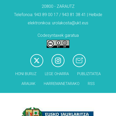
20800 - ZARAUTZ
Telefonoa: 943 89 00 17 / 943 81 38 41 | Helbide
elektronikoa: urolakosta@ukt.eus
Codesyntaxek garatua
HONI BURUZ
LEGE OHARRA
PUBLIZITATEA
ARAUAK
HARREMANETARAKO
RSS
Babesleak