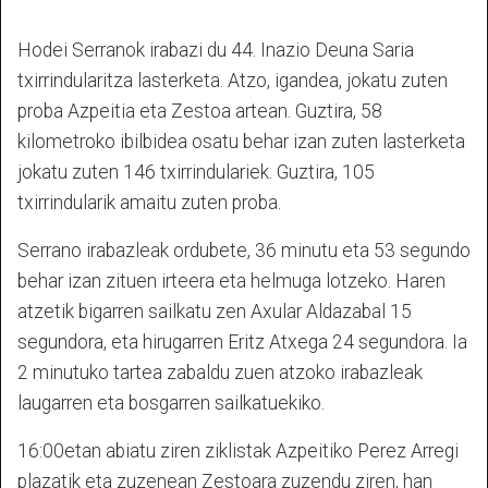
Hodei Serranok irabazi du 44. Inazio Deuna Saria
txirrindularitza lasterketa. Atzo, igandea, jokatu zuten
proba Azpeitia eta Zestoa artean. Guztira, 58
kilometroko ibilbidea osatu behar izan zuten lasterketa
jokatu zuten 146 txirrindulariek. Guztira, 105
txirrindularik amaitu zuten proba.
Serrano irabazleak ordubete, 36 minutu eta 53 segundo
behar izan zituen irteera eta helmuga lotzeko. Haren
atzetik bigarren sailkatu zen Axular Aldazabal 15
segundora, eta hirugarren Eritz Atxega 24 segundora. Ia
2 minutuko tartea zabaldu zuen atzoko irabazleak
laugarren eta bosgarren sailkatuekiko.
16:00etan abiatu ziren ziklistak Azpeitiko Perez Arregi
plazatik eta zuzenean Zestoara zuzendu ziren, han