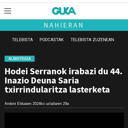
NAHIERAN
TELEBISTA
PODCASTAK
TELEBISTA ZUZENEAN
ALBISTEGIA
Hodei Serranok irabazi du 44.
Inazio Deuna Saria
txirrindularitza lasterketa
Andoni Elduaien
2024ko uztailaren 29a