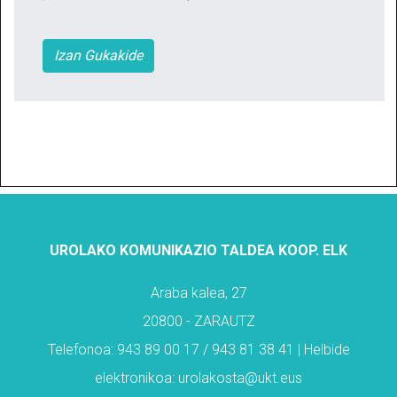
Izan Gukakide
UROLAKO KOMUNIKAZIO TALDEA KOOP. ELK
Araba kalea, 27
20800 - ZARAUTZ
Telefonoa: 943 89 00 17 / 943 81 38 41 | Helbide
elektronikoa: urolakosta@ukt.eus