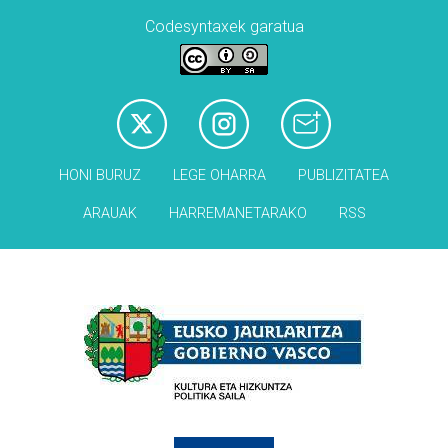
Codesyntaxek garatua
HONI BURUZ
LEGE OHARRA
PUBLIZITATEA
ARAUAK
HARREMANETARAKO
RSS
Babesleak