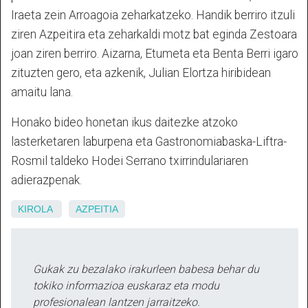
Iraeta zein Arroagoia zeharkatzeko. Handik berriro itzuli
ziren Azpeitira eta zeharkaldi motz bat eginda Zestoara
joan ziren berriro. Aizarna, Etumeta eta Benta Berri igaro
zituzten gero, eta azkenik, Julian Elortza hiribidean
amaitu lana.
Honako bideo honetan ikus daitezke atzoko
lasterketaren laburpena eta Gastronomiabaska-Liftra-
Rosmil taldeko Hodei Serrano txirrindulariaren
adierazpenak.
KIROLA
AZPEITIA
Gukak zu bezalako irakurleen babesa behar du
tokiko informazioa euskaraz eta modu
profesionalean lantzen jarraitzeko.