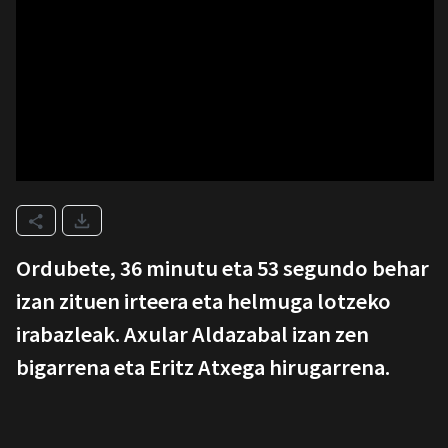
Ordubete, 36 minutu eta 53 segundo behar
izan zituen irteera eta helmuga lotzeko
irabazleak. Axular Aldazabal izan zen
bigarrena eta Eritz Atxega hirugarrena.