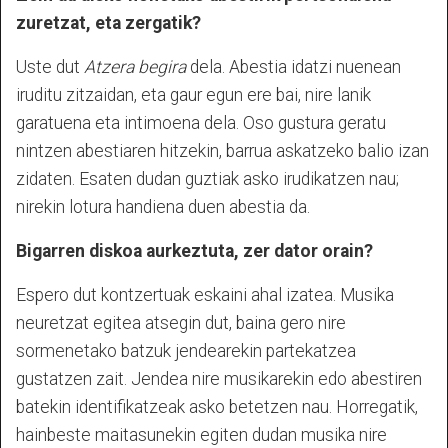
zuretzat, eta zergatik?
Uste dut
Atzera begira
dela. Abestia idatzi nuenean
iruditu zitzaidan, eta gaur egun ere bai, nire lanik
garatuena eta intimoena dela. Oso gustura geratu
nintzen abestiaren hitzekin, barrua askatzeko balio izan
zidaten. Esaten dudan guztiak asko irudikatzen nau;
nirekin lotura handiena duen abestia da.
Bigarren diskoa aurkeztuta, zer dator orain?
Espero dut kontzertuak eskaini ahal izatea. Musika
neuretzat egitea atsegin dut, baina gero nire
sormenetako batzuk jendearekin partekatzea
gustatzen zait. Jendea nire musikarekin edo abestiren
batekin identifikatzeak asko betetzen nau. Horregatik,
hainbeste maitasunekin egiten dudan musika nire