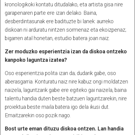
kronologikoki kontatu ditudalako, eta artista gisa nire
garapenaren parte ere izan delako. Baina,
desberdintasunak ere badituzte bi lanek: aurreko
diskoan ni arduratu nintzen sormenaz eta ekoizpenaz;
bigarren atal honetan, estudio batera joan naiz.
Zer moduzko esperientzia izan da diskoa ontzeko
kanpoko laguntza izatea?
Oso esperientzia polita izan da; dudarik gabe, oso
aberasgarria. Konturatu naiz nire kabuz ongi moldatzen
naizela, laguntzarik gabe ere egiteko gai naizela, baina
talentu handia duten beste batzuen laguntzarekin, nire
proiektua beste maila batera igo dela ikusi dut.
Emaitzarekin oso pozik nago.
Bost urte eman dituzu diskoa ontzen. Lan handia