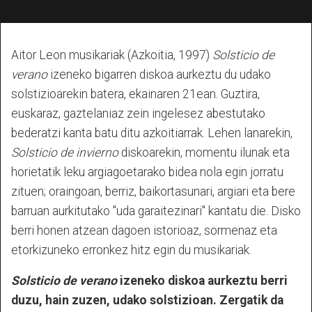
Aitor Leon musikariak (Azkoitia, 1997)
Solsticio de
verano
izeneko bigarren diskoa aurkeztu du udako
solstizioarekin batera, ekainaren 21ean. Guztira,
euskaraz, gaztelaniaz zein ingelesez abestutako
bederatzi kanta batu ditu azkoitiarrak. Lehen lanarekin,
Solsticio de invierno
diskoarekin, momentu ilunak eta
horietatik leku argiagoetarako bidea nola egin jorratu
zituen; oraingoan, berriz, baikortasunari, argiari eta bere
barruan aurkitutako "uda garaitezinari" kantatu die. Disko
berri honen atzean dagoen istorioaz, sormenaz eta
etorkizuneko erronkez hitz egin du musikariak.
Solsticio de verano
izeneko diskoa aurkeztu berri
duzu, hain zuzen, udako solstizioan. Zergatik da