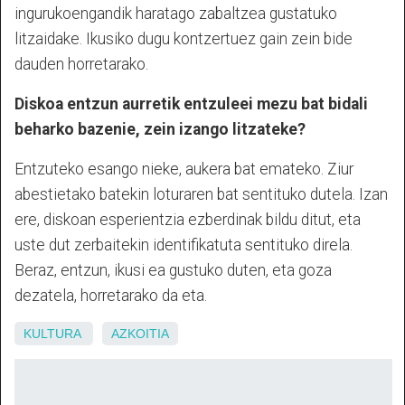
ingurukoengandik haratago zabaltzea gustatuko
litzaidake. Ikusiko dugu kontzertuez gain zein bide
dauden horretarako.
Diskoa entzun aurretik entzuleei mezu bat bidali
beharko bazenie, zein izango litzateke?
Entzuteko esango nieke, aukera bat emateko. Ziur
abestietako batekin loturaren bat sentituko dutela. Izan
ere, diskoan esperientzia ezberdinak bildu ditut, eta
uste dut zerbaitekin identifikatuta sentituko direla.
Beraz, entzun, ikusi ea gustuko duten, eta goza
dezatela, horretarako da eta.
KULTURA
AZKOITIA