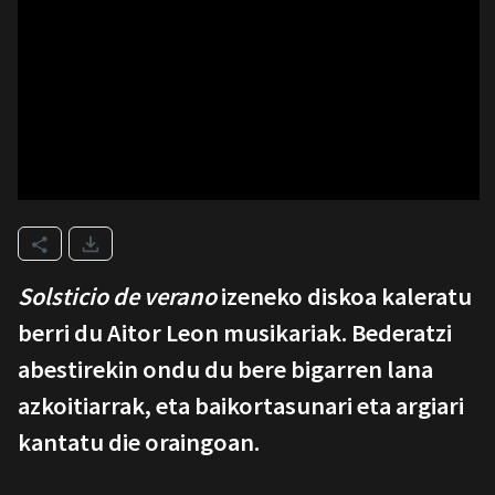
Solsticio de verano
izeneko diskoa kaleratu
berri du Aitor Leon musikariak. Bederatzi
abestirekin ondu du bere bigarren lana
azkoitiarrak, eta baikortasunari eta argiari
kantatu die oraingoan.