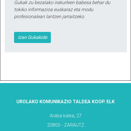
Gukak zu bezalako irakurleen babesa behar du
tokiko informazioa euskaraz eta modu
profesionalean lantzen jarraitzeko.
Izan Gukakide
UROLAKO KOMUNIKAZIO TALDEA KOOP. ELK
Araba kalea, 27
20800 - ZARAUTZ