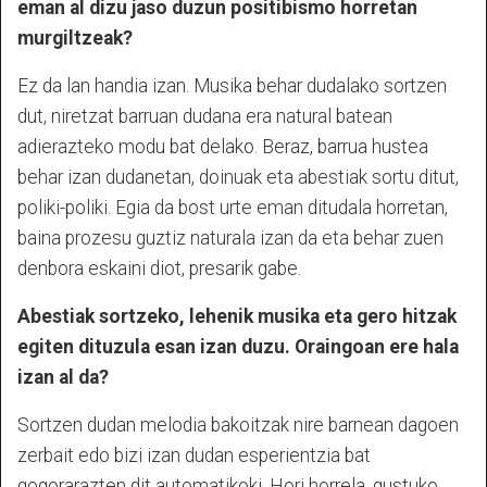
eman al dizu jaso duzun positibismo horretan
murgiltzeak?
Ez da lan handia izan. Musika behar dudalako sortzen
dut, niretzat barruan dudana era natural batean
adierazteko modu bat delako. Beraz, barrua hustea
behar izan dudanetan, doinuak eta abestiak sortu ditut,
poliki-poliki. Egia da bost urte eman ditudala horretan,
baina prozesu guztiz naturala izan da eta behar zuen
denbora eskaini diot, presarik gabe.
Abestiak sortzeko, lehenik musika eta gero hitzak
egiten dituzula esan izan duzu. Oraingoan ere hala
izan al da?
Sortzen dudan melodia bakoitzak nire barnean dagoen
zerbait edo bizi izan dudan esperientzia bat
gogorarazten dit automatikoki. Hori horrela, gustuko