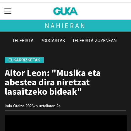
NAHIERAN
TELEBISTA
PODCASTAK
TELEBISTA ZUZENEAN
ELKARRIZKETAK
Aitor Leon: "Musika eta
abestea dira niretzat
lasaitzeko bideak"
Iraia Oteiza
2026ko uztailaren 2a