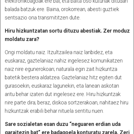
elektronikoagoak ere bai, eta baita oso kutunak ditudan
balada batzuk ere. Baina, orokorrean, abesti guztiek
sentsazio ona transmititzen dute.
Hiru hizkuntzatan sortu dituzu abestiak. Zer moduz
moldatu zara?
Ongi moldatu naiz. Itzultzailea naiz lanbidez, eta
euskaraz, gaztelaniaz nahiz ingelesez komunikatzen
naiz nire egunerokoan; naturala egin zait hizkuntza
batetik bestera aldatzea. Gaztelaniaz hitz egiten dut
gurasoekin, euskaraz lagunekin, eta lanean askotan
aritu behar izaten dut ingelesez ere. Hiru hizkuntzak
nire parte dira; beraz, diskoa sortzerakoan, nahitaez hiru
hizkuntzak erabili behar nituela sentitu nuen.
Sare sozialetan esan duzu “neguaren erdian uda
garaitezin bat” ere badagoela konturatu zarela. Zeri