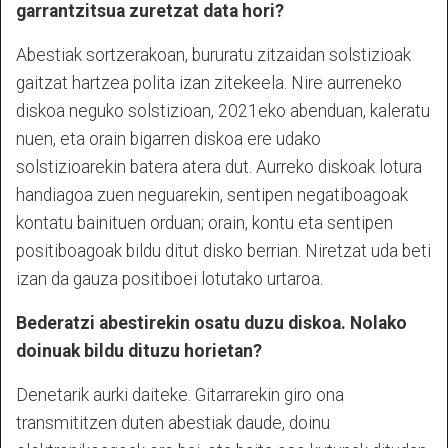
garrantzitsua zuretzat data hori?
Abestiak sortzerakoan, bururatu zitzaidan solstizioak
gaitzat hartzea polita izan zitekeela. Nire aurreneko
diskoa neguko solstizioan, 2021eko abenduan, kaleratu
nuen, eta orain bigarren diskoa ere udako
solstizioarekin batera atera dut. Aurreko diskoak lotura
handiagoa zuen neguarekin, sentipen negatiboagoak
kontatu bainituen orduan; orain, kontu eta sentipen
positiboagoak bildu ditut disko berrian. Niretzat uda beti
izan da gauza positiboei lotutako urtaroa.
Bederatzi abestirekin osatu duzu diskoa. Nolako
doinuak bildu dituzu horietan?
Denetarik aurki daiteke. Gitarrarekin giro ona
transmititzen duten abestiak daude, doinu