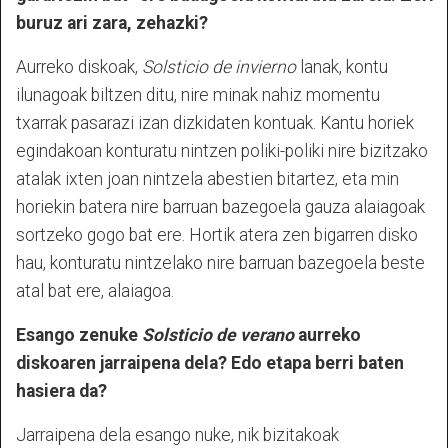
buruz ari zara, zehazki?
Aurreko diskoak,
Solsticio de invierno
lanak, kontu
ilunagoak biltzen ditu, nire minak nahiz momentu
txarrak pasarazi izan dizkidaten kontuak. Kantu horiek
egindakoan konturatu nintzen poliki-poliki nire bizitzako
atalak ixten joan nintzela abestien bitartez, eta min
horiekin batera nire barruan bazegoela gauza alaiagoak
sortzeko gogo bat ere. Hortik atera zen bigarren disko
hau, konturatu nintzelako nire barruan bazegoela beste
atal bat ere, alaiagoa.
Esango zenuke
Solsticio de verano
aurreko
diskoaren jarraipena dela? Edo etapa berri baten
hasiera da?
Jarraipena dela esango nuke, nik bizitakoak