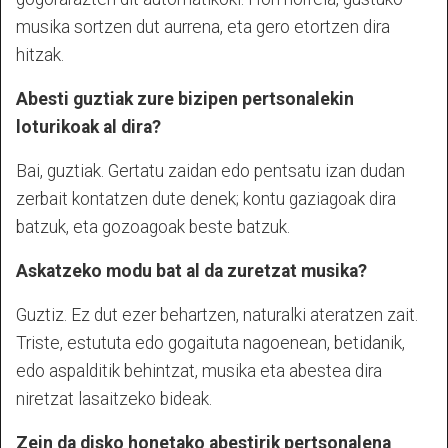
musika sortzen dut aurrena, eta gero etortzen dira
hitzak.
Abesti guztiak zure bizipen pertsonalekin
loturikoak al dira?
Bai, guztiak. Gertatu zaidan edo pentsatu izan dudan
zerbait kontatzen dute denek; kontu gaziagoak dira
batzuk, eta gozoagoak beste batzuk.
Askatzeko modu bat al da zuretzat musika?
Guztiz. Ez dut ezer behartzen, naturalki ateratzen zait.
Triste, estututa edo gogaituta nagoenean, betidanik,
edo aspalditik behintzat, musika eta abestea dira
niretzat lasaitzeko bideak.
Zein da disko honetako abestirik pertsonalena