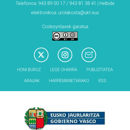
Telefonoa: 943 89 00 17 / 943 81 38 41 | Helbide
elektronikoa: urolakosta@ukt.eus
Codesyntaxek garatua
HONI BURUZ
LEGE OHARRA
PUBLIZITATEA
ARAUAK
HARREMANETARAKO
RSS
Babesleak