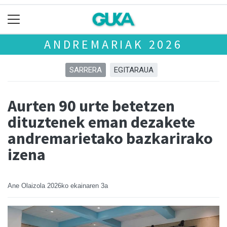
ANDREMARIAK 2026
SARRERA
EGITARAUA
Aurten 90 urte betetzen
dituztenek eman dezakete
andremarietako bazkarirako
izena
Ane Olaizola
2026ko ekainaren 3a