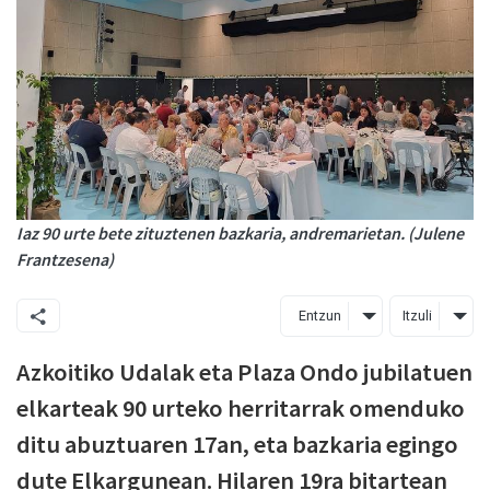
Iaz 90 urte bete zituztenen bazkaria, andremarietan. (Julene
Frantzesena)
Entzun
Itzuli
Azkoitiko Udalak eta Plaza Ondo jubilatuen
elkarteak 90 urteko herritarrak omenduko
ditu abuztuaren 17an, eta bazkaria egingo
dute Elkargunean. Hilaren 19ra bitartean