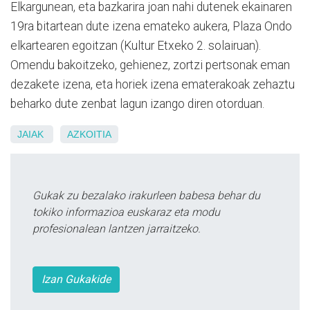
Elkargunean, eta bazkarira joan nahi dutenek ekainaren
19ra bitartean dute izena emateko aukera, Plaza Ondo
elkartearen egoitzan (Kultur Etxeko 2. solairuan).
Omendu bakoitzeko, gehienez, zortzi pertsonak eman
dezakete izena, eta horiek izena ematerakoak zehaztu
beharko dute zenbat lagun izango diren otorduan.
JAIAK
AZKOITIA
Gukak zu bezalako irakurleen babesa behar du
tokiko informazioa euskaraz eta modu
profesionalean lantzen jarraitzeko.
Izan Gukakide