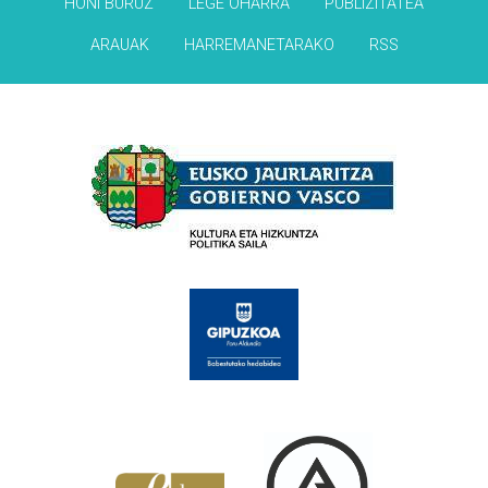
HONI BURUZ
LEGE OHARRA
PUBLIZITATEA
ARAUAK
HARREMANETARAKO
RSS
Babesleak