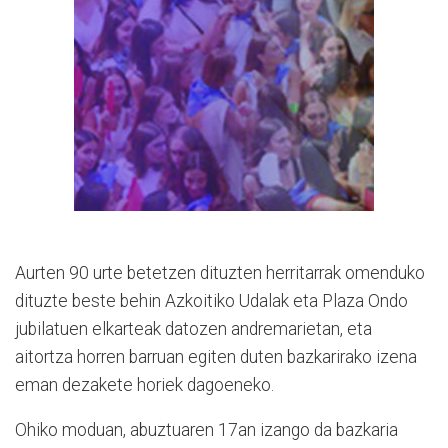
Aurten 90 urte betetzen dituzten herritarrak omenduko
dituzte beste behin Azkoitiko Udalak eta Plaza Ondo
jubilatuen elkarteak datozen andremarietan, eta
aitortza horren barruan egiten duten bazkarirako izena
eman dezakete horiek dagoeneko.
Ohiko moduan, abuztuaren 17an izango da bazkaria