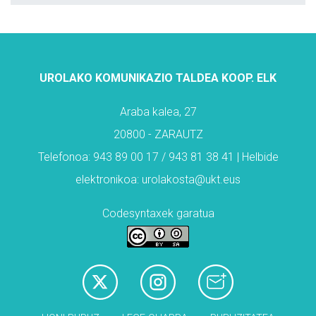
UROLAKO KOMUNIKAZIO TALDEA KOOP. ELK
Araba kalea, 27
20800 - ZARAUTZ
Telefonoa: 943 89 00 17 / 943 81 38 41 | Helbide
elektronikoa: urolakosta@ukt.eus
Codesyntaxek garatua