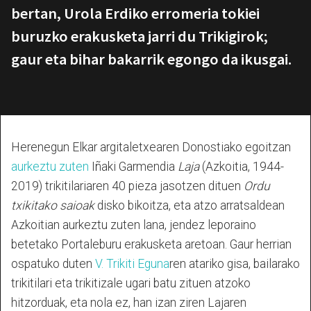
bertan, Urola Erdiko erromeria tokiei
buruzko erakusketa jarri du Trikigirok;
gaur eta bihar bakarrik egongo da ikusgai.
Herenegun Elkar argitaletxearen Donostiako egoitzan
aurkeztu zuten
Iñaki Garmendia
Laja
(Azkoitia, 1944-
2019) trikitilariaren 40 pieza jasotzen dituen
Ordu
txikitako saioak
disko bikoitza, eta atzo arratsaldean
Azkoitian aurkeztu zuten lana, jendez leporaino
betetako Portaleburu erakusketa aretoan. Gaur herrian
ospatuko duten
V. Trikiti Eguna
ren atariko gisa, bailarako
trikitilari eta trikitizale ugari batu zituen atzoko
hitzorduak, eta nola ez, han izan ziren Lajaren