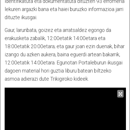
identifikatuta eta dokumentatuta dituzten 93 erromeria
lekuren argazki bana eta haiei buruzko informazioa jarri
dituzte ikusgai.
Gaur, larunbata, goizez eta arratsaldez egongo da
erakusketa zabalik, 12:00etatik 14:00etara eta
18:00etatik 20:00etara; eta gaur joan ezin duenak, bihar
izango du azken aukera, baina eguerdi artean bakarrik,
12:00etatik 14:00etara. Egunotan Portaleburun ikusgai
dagoen material hori guztia liburu batean biltzeko
asmoa adierazi dute Trikigiroko kideek.