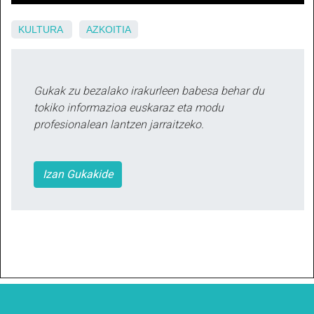
KULTURA
AZKOITIA
Gukak zu bezalako irakurleen babesa behar du
tokiko informazioa euskaraz eta modu
profesionalean lantzen jarraitzeko.
Izan Gukakide