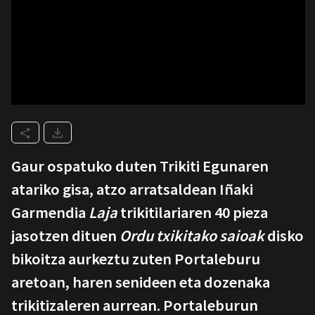
Gaur ospatuko duten Trikiti Egunaren
atariko gisa, atzo arratsaldean Iñaki
Garmendia
Laja
trikitilariaren 40 pieza
jasotzen dituen
Ordu txikitako saioak
disko
bikoitza aurkeztu zuten Portaleburu
aretoan, haren senideen eta dozenaka
trikitizaleren aurrean. Portaleburun