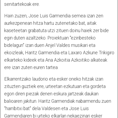
senitartekoak ere.
Hain zuzen, Jose Luis Garmendia semea izan zen
aurkezpenean hitza hartu zutenetako bat, aitak
kaseteetan grabatuta utzi zituen doinu haiek zer bide
egin duten azaltzeko. Proiektuan "ezinbesteko
bidelagun" izan duen Anjel Valdes musikari eta
ekoizleak, Haritz Garmendia eta Laxaro Azkune Trikigiro
elkarteko kideek eta Ana Azkoitia Azkoitiko alkateak
ere izan zuten euren tartea.
Elkarrentzako laudorio eta esker oneko hitzak izan
zituzten guztiek ere, urteetan ezkutuan eta gordeta
egon diren piezak denen eskura jartzeak daukan
balioaren jakitun. Haritz Garmendiak nabarmendu zuen
"harribitxi bat" dela Valdesen eta Jose Luis
Garmendiaren bi urteko elkarlan nekaezinari esker