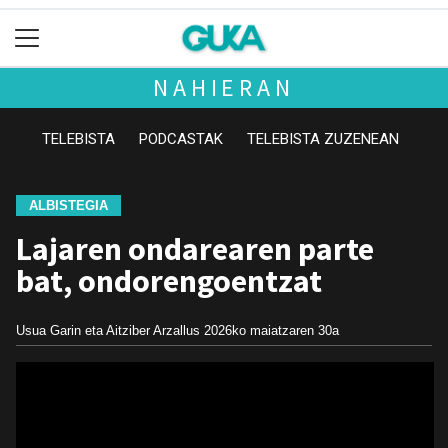
NAHIERAN
TELEBISTA
PODCASTAK
TELEBISTA ZUZENEAN
ALBISTEGIA
Lajaren ondarearen parte
bat, ondorengoentzat
Usua Garin eta Aitziber Arzallus
2026ko maiatzaren 30a