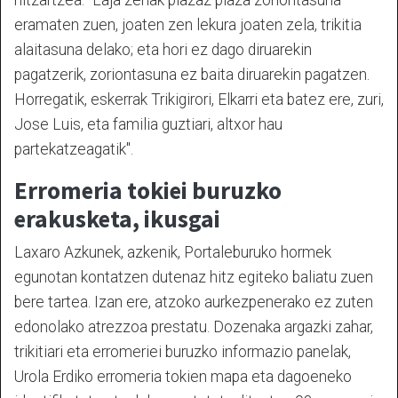
hitzartzea. "Laja zenak plazaz plaza zoriontasuna
eramaten zuen, joaten zen lekura joaten zela, trikitia
alaitasuna delako; eta hori ez dago diruarekin
pagatzerik, zoriontasuna ez baita diruarekin pagatzen.
Horregatik, eskerrak Trikigirori, Elkarri eta batez ere, zuri,
Jose Luis, eta familia guztiari, altxor hau
partekatzeagatik".
Erromeria tokiei buruzko
erakusketa, ikusgai
Laxaro Azkunek, azkenik, Portaleburuko hormek
egunotan kontatzen dutenaz hitz egiteko baliatu zuen
bere tartea. Izan ere, atzoko aurkezpenerako ez zuten
edonolako atrezzoa prestatu. Dozenaka argazki zahar,
trikitiari eta erromeriei buruzko informazio panelak,
Urola Erdiko erromeria tokien mapa eta dagoeneko