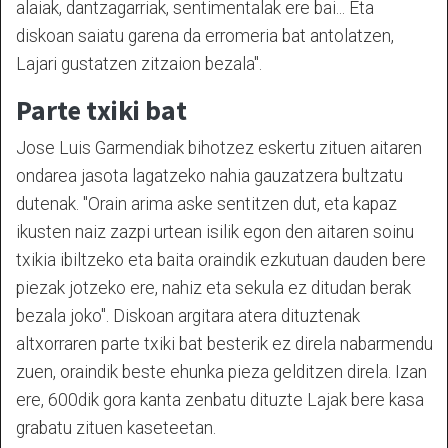
alaiak, dantzagarriak, sentimentalak ere bai... Eta
diskoan saiatu garena da erromeria bat antolatzen,
Lajari gustatzen zitzaion bezala".
Parte txiki bat
Jose Luis Garmendiak bihotzez eskertu zituen aitaren
ondarea jasota lagatzeko nahia gauzatzera bultzatu
dutenak. "Orain arima aske sentitzen dut, eta kapaz
ikusten naiz zazpi urtean isilik egon den aitaren soinu
txikia ibiltzeko eta baita oraindik ezkutuan dauden bere
piezak jotzeko ere, nahiz eta sekula ez ditudan berak
bezala joko". Diskoan argitara atera dituztenak
altxorraren parte txiki bat besterik ez direla nabarmendu
zuen, oraindik beste ehunka pieza gelditzen direla. Izan
ere, 600dik gora kanta zenbatu dituzte Lajak bere kasa
grabatu zituen kaseteetan.