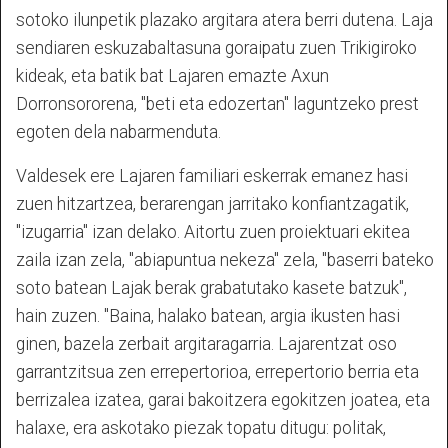
sotoko ilunpetik plazako argitara atera berri dutena. Laja
sendiaren eskuzabaltasuna goraipatu zuen Trikigiroko
kideak, eta batik bat Lajaren emazte Axun
Dorronsororena, "beti eta edozertan" laguntzeko prest
egoten dela nabarmenduta.
Valdesek ere Lajaren familiari eskerrak emanez hasi
zuen hitzartzea, berarengan jarritako konfiantzagatik,
"izugarria" izan delako. Aitortu zuen proiektuari ekitea
zaila izan zela, "abiapuntua nekeza" zela, "baserri bateko
soto batean Lajak berak grabatutako kasete batzuk",
hain zuzen. "Baina, halako batean, argia ikusten hasi
ginen, bazela zerbait argitaragarria. Lajarentzat oso
garrantzitsua zen errepertorioa, errepertorio berria eta
berrizalea izatea, garai bakoitzera egokitzen joatea, eta
halaxe, era askotako piezak topatu ditugu: politak,