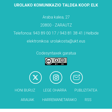
UROLAKO KOMUNIKAZIO TALDEA KOOP. ELK
Araba kalea, 27
20800 - ZARAUTZ
Telefonoa: 943 89 00 17 / 943 81 38 41 | Helbide
elektronikoa: urolakosta@ukt.eus
Codesyntaxek garatua
HONI BURUZ
LEGE OHARRA
PUBLIZITATEA
ARAUAK
HARREMANETARAKO
RSS