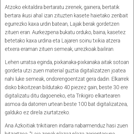
Atzoko ekitaldira bertaratu zirenek, gainera, bertatik
bertara ikusi ahal izan zituzten kasete haietako zenbait
egurrezko kaxa urdin batean, Lajak berak gordetzen
zituen eran. Aurkezpena bukatu orduko, baina, kasetez
betetako kaxa urdina eta Lajaren soinu txikia atzera
etxera eraman zituen semeak, urrezkoak bailiran.
Lehen urratsa eginda, pixkanaka-pixkanaka aitak sotoan
gordeta utzi zuen material guztia digitalizatzen joatea
nahi luke semeak, ondorengoentzat gera dadin. Elkarrek
disko bikoitzean bildutako 40 piezez gain, beste 30 ere
digitalizatu ditu dagoeneko, eta Trikigiro elkartearen
asmoa da datorren urtean beste 100 bat digitalizatzea,
galduko ez direla ziurtatzeko.
Ana Azkoitiak trikitiaren indarra nabarmenduz hasi zuen