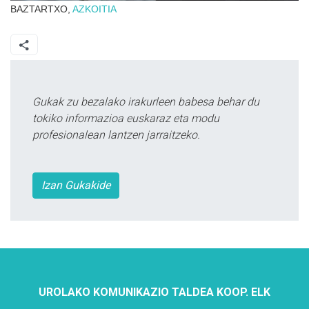
BAZTARTXO,
AZKOITIA
Gukak zu bezalako irakurleen babesa behar du
tokiko informazioa euskaraz eta modu
profesionalean lantzen jarraitzeko.
Izan Gukakide
UROLAKO KOMUNIKAZIO TALDEA KOOP. ELK