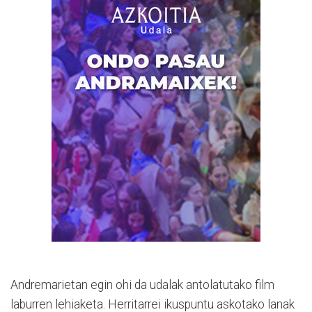
Andremarietan egin ohi da udalak antolatutako film
laburren lehiaketa. Herritarrei ikuspuntu askotako lanak