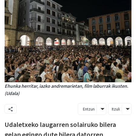
Ehunka herritar, iazko andremarietan, film laburrak ikusten.
(Udala)
Entzun
Itzuli
Udaletxeko laugarren solairuko bilera
gelan egingo dute bilera datorren