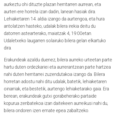
aurkeztu ohi dituzte plazan herritarren aurrean, eta
aurten ere horrela izan dadin, lanean hasiak dira.
Lehiaketaren 14. aldia izango da aurtengoa, eta hura
antolatzen hasteko, udalak bilera irekia deitu du
datorren astearterako, maiatzak 4, 19:00etan.
Udaletxeko laugarren solairuko bilera gelan elkartuko
dira.
Erakundeak azaldu duenez, bilera aurreko urteetan parte
hartu duten ordezkariei eta aurrerantzean parte hartzea
nahi duten herritarrei zuzendutakoa izango da. Bilera
horretan adostu nahi ditu udalak, batetik, lehiaketaren
oinarriak, eta bestetik, aurtengo lehiaketarako gaia. Era
berean, erakundeak gutxi gorabeherako partaide
kopurua zenbatekoa izan daitekeen aurreikusi nahi du,
bilera ondoren izen emate epea zabaltzeko.