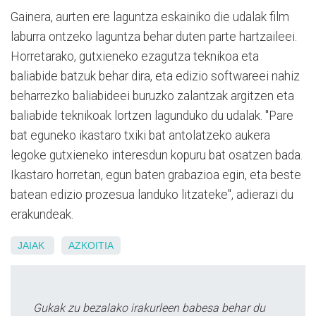
Gainera, aurten ere laguntza eskainiko die udalak film
laburra ontzeko laguntza behar duten parte hartzaileei.
Horretarako, gutxieneko ezagutza teknikoa eta
baliabide batzuk behar dira, eta edizio softwareei nahiz
beharrezko baliabideei buruzko zalantzak argitzen eta
baliabide teknikoak lortzen lagunduko du udalak. "Pare
bat eguneko ikastaro txiki bat antolatzeko aukera
legoke gutxieneko interesdun kopuru bat osatzen bada.
Ikastaro horretan, egun baten grabazioa egin, eta beste
batean edizio prozesua landuko litzateke", adierazi du
erakundeak.
JAIAK
AZKOITIA
Gukak zu bezalako irakurleen babesa behar du