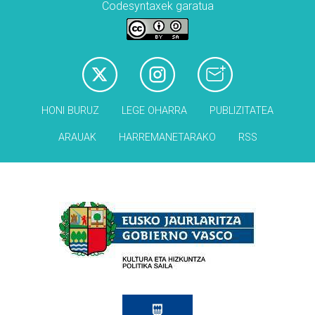
Codesyntaxek garatua
HONI BURUZ
LEGE OHARRA
PUBLIZITATEA
ARAUAK
HARREMANETARAKO
RSS
Babesleak