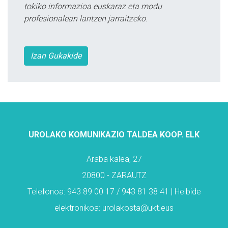
tokiko informazioa euskaraz eta modu
profesionalean lantzen jarraitzeko.
Izan Gukakide
UROLAKO KOMUNIKAZIO TALDEA KOOP. ELK
Araba kalea, 27
20800 - ZARAUTZ
Telefonoa: 943 89 00 17 / 943 81 38 41 | Helbide
elektronikoa: urolakosta@ukt.eus