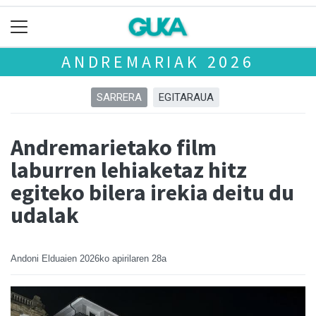
ANDREMARIAK 2026
SARRERA
EGITARAUA
Andremarietako film
laburren lehiaketaz hitz
egiteko bilera irekia deitu du
udalak
Andoni Elduaien
2026ko apirilaren 28a