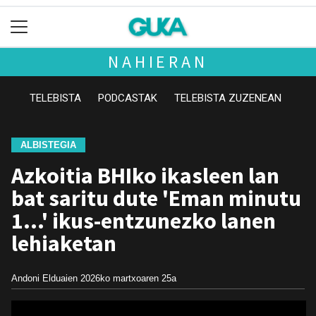
NAHIERAN
TELEBISTA
PODCASTAK
TELEBISTA ZUZENEAN
ALBISTEGIA
Azkoitia BHIko ikasleen lan
bat saritu dute 'Eman minutu
1…' ikus-entzunezko lanen
lehiaketan
Andoni Elduaien
2026ko martxoaren 25a