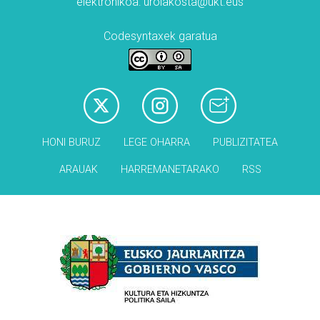
elektronikoa: urolakosta@ukt.eus
Codesyntaxek garatua
HONI BURUZ
LEGE OHARRA
PUBLIZITATEA
ARAUAK
HARREMANETARAKO
RSS
Babesleak