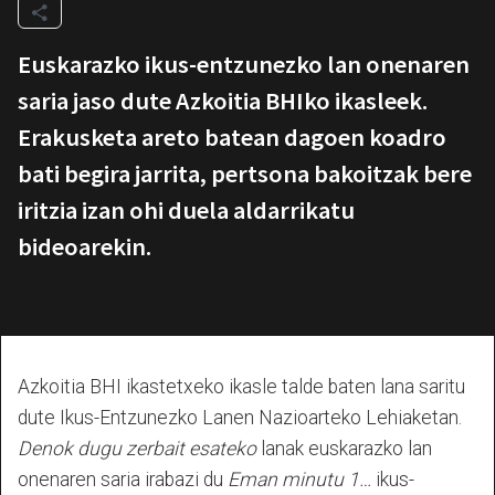
Euskarazko ikus-entzunezko lan onenaren
saria jaso dute Azkoitia BHIko ikasleek.
Erakusketa areto batean dagoen koadro
bati begira jarrita, pertsona bakoitzak bere
iritzia izan ohi duela aldarrikatu
bideoarekin.
Azkoitia BHI ikastetxeko ikasle talde baten lana saritu
dute Ikus-Entzunezko Lanen Nazioarteko Lehiaketan.
Denok dugu zerbait esateko
lanak euskarazko lan
onenaren saria irabazi du
Eman minutu 1…
ikus-