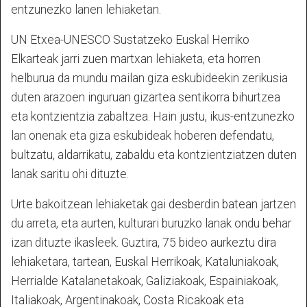
entzunezko lanen lehiaketan.
UN Etxea-UNESCO Sustatzeko Euskal Herriko
Elkarteak jarri zuen martxan lehiaketa, eta horren
helburua da mundu mailan giza eskubideekin zerikusia
duten arazoen inguruan gizartea sentikorra bihurtzea
eta kontzientzia zabaltzea. Hain justu, ikus-entzunezko
lan onenak eta giza eskubideak hoberen defendatu,
bultzatu, aldarrikatu, zabaldu eta kontzientziatzen duten
lanak saritu ohi dituzte.
Urte bakoitzean lehiaketak gai desberdin batean jartzen
du arreta, eta aurten, kulturari buruzko lanak ondu behar
izan dituzte ikasleek. Guztira, 75 bideo aurkeztu dira
lehiaketara, tartean, Euskal Herrikoak, Kataluniakoak,
Herrialde Katalanetakoak, Galiziakoak, Espainiakoak,
Italiakoak, Argentinakoak, Costa Ricakoak eta