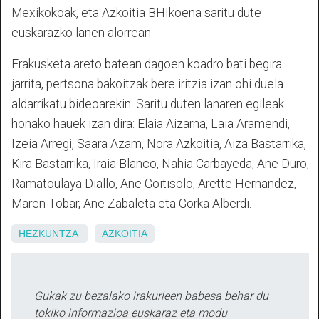
Mexikokoak, eta Azkoitia BHIkoena saritu dute
euskarazko lanen alorrean.
Erakusketa areto batean dagoen koadro bati begira
jarrita, pertsona bakoitzak bere iritzia izan ohi duela
aldarrikatu bideoarekin. Saritu duten lanaren egileak
honako hauek izan dira: Elaia Aizarna, Laia Aramendi,
Izeia Arregi, Saara Azam, Nora Azkoitia, Aiza Bastarrika,
Kira Bastarrika, Iraia Blanco, Nahia Carbayeda, Ane Duro,
Ramatoulaya Diallo, Ane Goitisolo, Arette Hernandez,
Maren Tobar, Ane Zabaleta eta Gorka Alberdi.
HEZKUNTZA
AZKOITIA
Gukak zu bezalako irakurleen babesa behar du
tokiko informazioa euskaraz eta modu