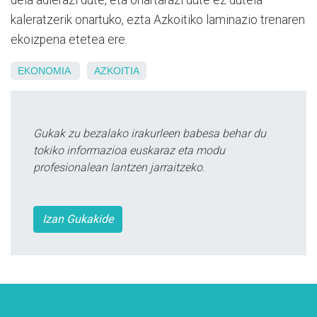
dela adierazi dute, eta ohartarazi dute ez dutela
kaleratzerik onartuko, ezta Azkoitiko laminazio trenaren
ekoizpena etetea ere.
EKONOMIA
AZKOITIA
Gukak zu bezalako irakurleen babesa behar du
tokiko informazioa euskaraz eta modu
profesionalean lantzen jarraitzeko.
Izan Gukakide