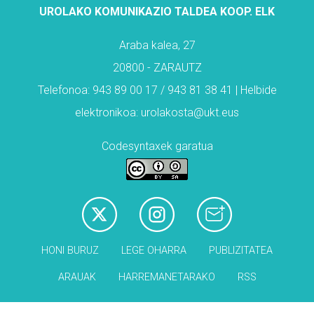
UROLAKO KOMUNIKAZIO TALDEA KOOP. ELK
Araba kalea, 27
20800 - ZARAUTZ
Telefonoa: 943 89 00 17 / 943 81 38 41 | Helbide
elektronikoa: urolakosta@ukt.eus
Codesyntaxek garatua
HONI BURUZ
LEGE OHARRA
PUBLIZITATEA
ARAUAK
HARREMANETARAKO
RSS