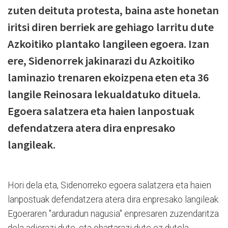
zuten deituta protesta, baina aste honetan
iritsi diren berriek are gehiago larritu dute
Azkoitiko plantako langileen egoera. Izan
ere, Sidenorrek jakinarazi du Azkoitiko
laminazio trenaren ekoizpena eten eta 36
langile Reinosara lekualdatuko dituela.
Egoera salatzera eta haien lanpostuak
defendatzera atera dira enpresako
langileak.
Hori dela eta, Sidenorreko egoera salatzera eta haien
lanpostuak defendatzera atera dira enpresako langileak.
Egoeraren "arduradun nagusia" enpresaren zuzendaritza