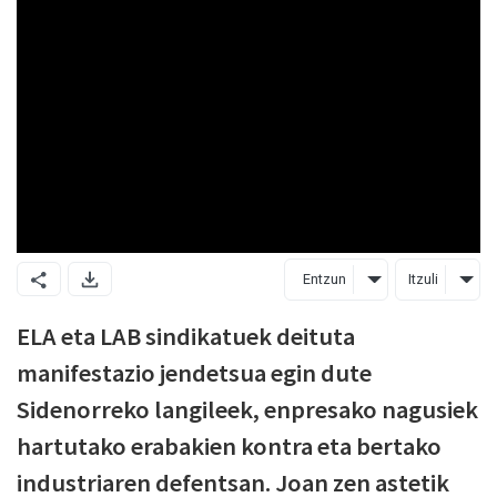
Entzun
Itzuli
ELA eta LAB sindikatuek deituta
manifestazio jendetsua egin dute
Sidenorreko langileek, enpresako nagusiek
hartutako erabakien kontra eta bertako
industriaren defentsan. Joan zen astetik