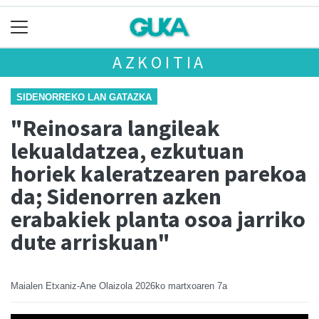
AZKOITIA
SIDENORREKO LAN GATAZKA
"Reinosara langileak
lekualdatzea, ezkutuan
horiek kaleratzearen parekoa
da; Sidenorren azken
erabakiek planta osoa jarriko
dute arriskuan"
Maialen Etxaniz-Ane Olaizola
2026ko martxoaren 7a