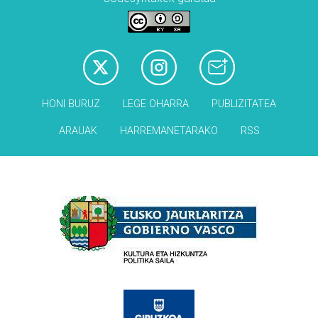
HONI BURUZ
LEGE OHARRA
PUBLIZITATEA
ARAUAK
HARREMANETARAKO
RSS
Babesleak