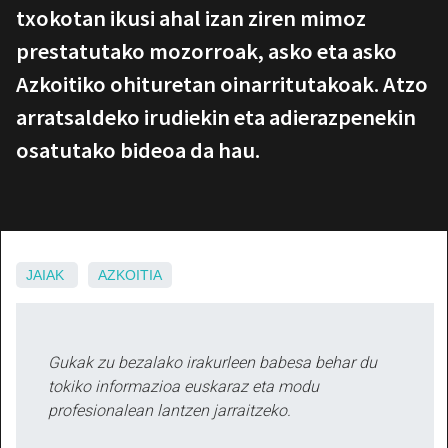
txokotan ikusi ahal izan ziren mimoz
prestatutako mozorroak, asko eta asko
Azkoitiko ohituretan oinarritutakoak. Atzo
arratsaldeko irudiekin eta adierazpenekin
osatutako bideoa da hau.
JAIAK
AZKOITIA
Gukak zu bezalako irakurleen babesa behar du
tokiko informazioa euskaraz eta modu
profesionalean lantzen jarraitzeko.