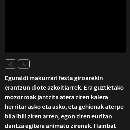
Eguraldi makurrari festa giroarekin
erantzun diote azkoitiarrek. Era guztietako
mozorroak jantzita atera ziren kalera
herritar asko eta asko, eta gehienak aterpe
bila ibili ziren arren, egon ziren euritan
dantza egitera animatu zirenak. Hainbat