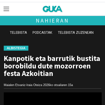
NAHIERAN
TELEBISTA
PODCASTAK
TELEBISTA ZUZENEAN
ALBISTEGIA
Kanpotik eta barrutik bustita
borobildu dute mozorroen
festa Azkoitian
Maialen Etxaniz-Iraia Oteiza
2026ko otsailaren 15a