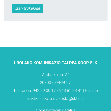
Izan Gukakide
UROLAKO KOMUNIKAZIO TALDEA KOOP. ELK
Araba kalea, 27
20800 - ZARAUTZ
Telefonoa: 943 89 00 17 / 943 81 38 41 | Helbide
elektronikoa: urolakosta@ukt.eus
Codesyntaxek garatua