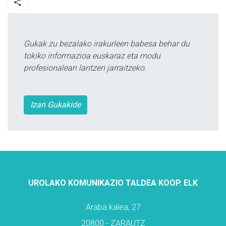
Gukak zu bezalako irakurleen babesa behar du
tokiko informazioa euskaraz eta modu
profesionalean lantzen jarraitzeko.
Izan Gukakide
UROLAKO KOMUNIKAZIO TALDEA KOOP. ELK
Araba kalea, 27
20800 - ZARAUTZ