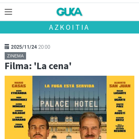
AZKOITIA
2025/11/24
20:00
ZINEMA
Filma: 'La cena'