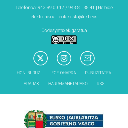
Telefonoa: 943 89 00 17 / 943 81 38 41 | Helbide
elektronikoa: urolakosta@ukt.eus
Codesyntaxek garatua
HONI BURUZ
LEGE OHARRA
PUBLIZITATEA
ARAUAK
HARREMANETARAKO
RSS
Babesleak