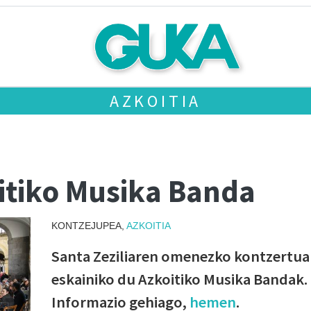
AZKOITIA
itiko Musika Banda
KONTZEJUPEA,
AZKOITIA
Santa Zeziliaren omenezko kontzertua
eskainiko du Azkoitiko Musika Bandak.
Informazio gehiago,
hemen
.