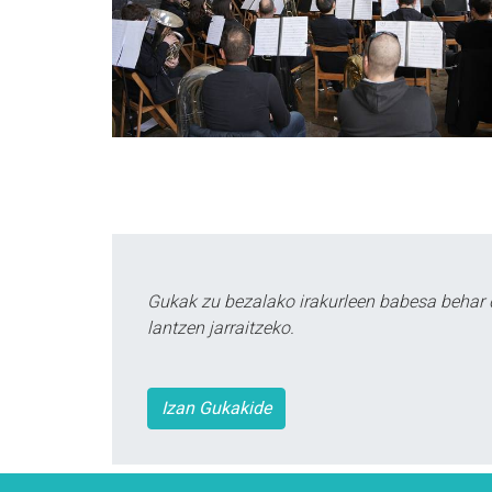
Gukak zu bezalako irakurleen babesa behar 
lantzen jarraitzeko.
Izan Gukakide