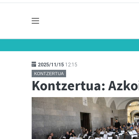
2025/11/15
12:15
KONTZERTUA
Kontzertua: Azko