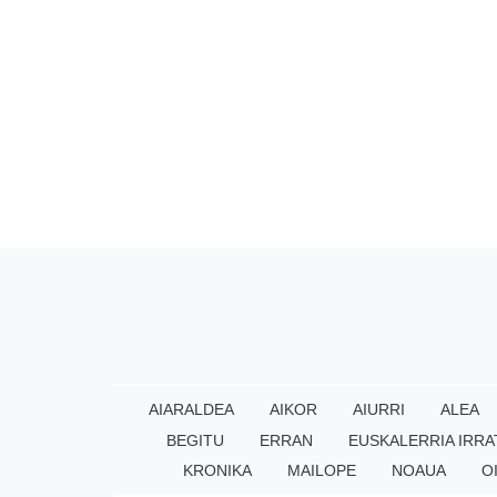
AIARALDEA
AIKOR
AIURRI
ALEA
BEGITU
ERRAN
EUSKALERRIA IRRA
KRONIKA
MAILOPE
NOAUA
O