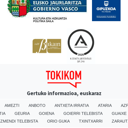
Gertuko informazioa, euskaraz
AMEZTI
ANBOTO
ANTXETA IRRATIA
ATARIA
AZP
TIA
GEURIA
GOIENA
GOIERRI TELEBISTA
GUAIXE
IZMENDI TELEBISTA
ORIO GUKA
TXINTXARRI
ZARAUT