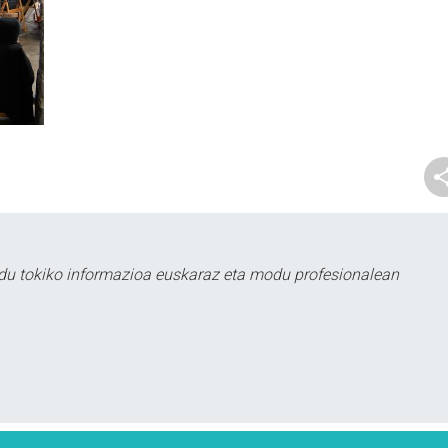
du tokiko informazioa euskaraz eta modu profesionalean