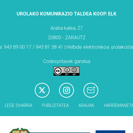
UROLAKO KOMUNIKAZIO TALDEA KOOP. ELK
Araba kalea, 27
20800 - ZARAUTZ
: 943 89 00 17 / 943 81 38 41 | Helbide elektronikoa: urolakos
Codesyntaxek garatua
LEGE OHARRA
PUBLIZITATEA
ARAUAK
HARREMANET
Babesleak