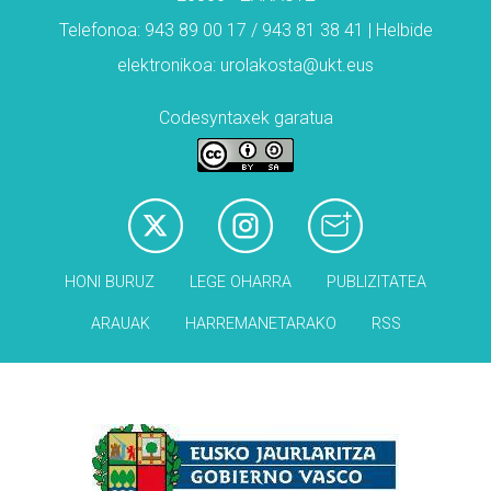
Telefonoa: 943 89 00 17 / 943 81 38 41 | Helbide
elektronikoa: urolakosta@ukt.eus
Codesyntaxek garatua
HONI BURUZ
LEGE OHARRA
PUBLIZITATEA
ARAUAK
HARREMANETARAKO
RSS
Babesleak