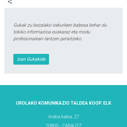
Gukak zu bezalako irakurleen babesa behar du
tokiko informazioa euskaraz eta modu
profesionalean lantzen jarraitzeko.
Izan Gukakide
UROLAKO KOMUNIKAZIO TALDEA KOOP. ELK
Araba kalea, 27
20800 - ZARAUTZ