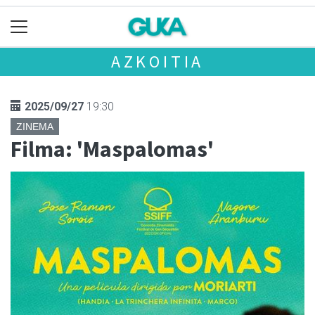
AZKOITIA
2025/09/27
19:30
ZINEMA
Filma: 'Maspalomas'