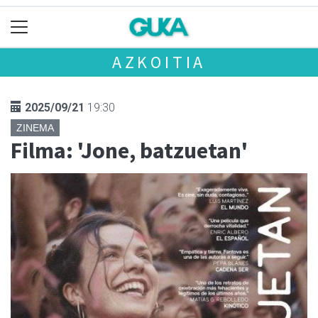
AZKOITIA
2025/09/21
19:30
ZINEMA
Filma: 'Jone, batzuetan'