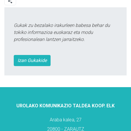
Gukak zu bezalako irakurleen babesa behar du
tokiko informazioa euskaraz eta modu
profesionalean lantzen jarraitzeko.
Izan Gukakide
UROLAKO KOMUNIKAZIO TALDEA KOOP. ELK
Araba kalea, 27
20800 - ZARAUTZ