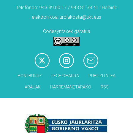
Telefonoa: 943 89 00 17 / 943 81 38 41 | Helbide
elektronikoa: urolakosta@ukt.eus
Codesyntaxek garatua
HONI BURUZ
LEGE OHARRA
PUBLIZITATEA
ARAUAK
HARREMANETARAKO
RSS
Babesleak