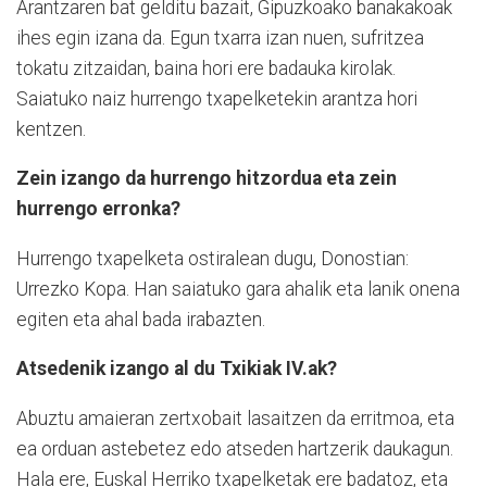
Arantzaren bat gelditu bazait, Gipuzkoako banakakoak
ihes egin izana da. Egun txarra izan nuen, sufritzea
tokatu zitzaidan, baina hori ere badauka kirolak.
Saiatuko naiz hurrengo txapelketekin arantza hori
kentzen.
Zein izango da hurrengo hitzordua eta zein
hurrengo erronka?
Hurrengo txapelketa ostiralean dugu, Donostian:
Urrezko Kopa. Han saiatuko gara ahalik eta lanik onena
egiten eta ahal bada irabazten.
Atsedenik izango al du Txikiak IV.ak?
Abuztu amaieran zertxobait lasaitzen da erritmoa, eta
ea orduan astebetez edo atseden hartzerik daukagun.
Hala ere, Euskal Herriko txapelketak ere badatoz, eta