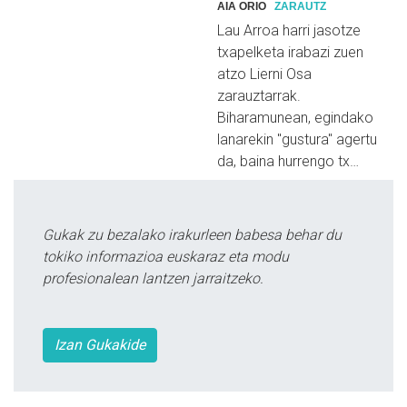
AIA ORIO
ZARAUTZ
Lau Arroa harri jasotze
txapelketa irabazi zuen
atzo Lierni Osa
zarauztarrak.
Biharamunean, egindako
lanarekin "gustura" agertu
da, baina hurrengo tx…
Gukak zu bezalako irakurleen babesa behar du
tokiko informazioa euskaraz eta modu
profesionalean lantzen jarraitzeko.
Izan Gukakide