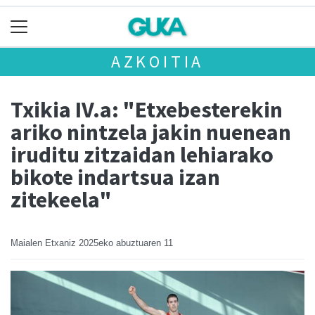
AZKOITIA
Txikia IV.a: "Etxebesterekin
ariko nintzela jakin nuenean
iruditu zitzaidan lehiarako
bikote indartsua izan
zitekeela"
Maialen Etxaniz
2025eko abuztuaren 11