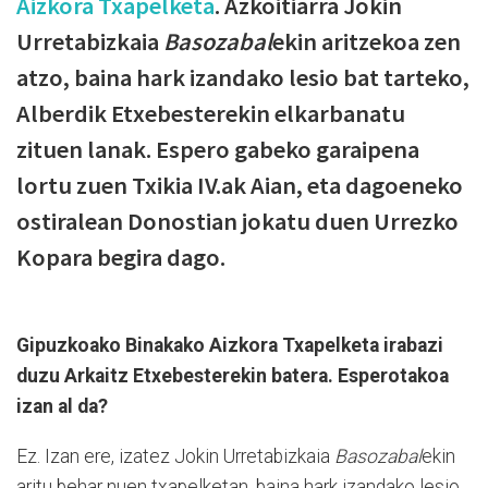
Aizkora Txapelketa
. Azkoitiarra Jokin
Urretabizkaia
Basozabal
ekin aritzekoa zen
atzo, baina hark izandako lesio bat tarteko,
Alberdik Etxebesterekin elkarbanatu
zituen lanak. Espero gabeko garaipena
lortu zuen Txikia IV.ak Aian, eta dagoeneko
ostiralean Donostian jokatu duen Urrezko
Kopara begira dago.
Gipuzkoako Binakako Aizkora Txapelketa irabazi
duzu Arkaitz Etxebesterekin batera. Esperotakoa
izan al da?
Ez. Izan ere, izatez Jokin Urretabizkaia
Basozabal
ekin
aritu behar nuen txapelketan, baina hark izandako lesio