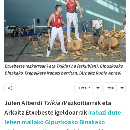
Etxebeste (ezkerrean) eta Txikia IV.a (eskubian), Gipuzkoako
Binakako Txapelketa irabazi berritan. (Arnaitz Rubio Aprea)
Entzun
Itzuli
Julen Alberdi
Txikia IV
azkoitiarrak eta
Arkaitz Etxebeste igeldoarrak
irabazi dute
lehen mailako Gipuzkoako Binakako