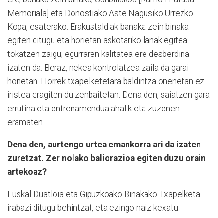
Memoriala] eta Donostiako Aste Nagusiko Urrezko
Kopa, esaterako. Erakustaldiak banaka zein binaka
egiten ditugu eta horietan askotariko lanak egitea
tokatzen zaigu; egurraren kalitatea ere desberdina
izaten da. Beraz, nekea kontrolatzea zaila da garai
honetan. Horrek txapelketetara baldintza onenetan ez
iristea eragiten du zenbaitetan. Dena den, saiatzen gara
errutina eta entrenamendua ahalik eta zuzenen
eramaten.
Dena den, aurtengo urtea emankorra ari da izaten
zuretzat. Zer nolako baliorazioa egiten duzu orain
artekoaz?
Euskal Duatloia eta Gipuzkoako Binakako Txapelketa
irabazi ditugu behintzat, eta ezingo naiz kexatu.