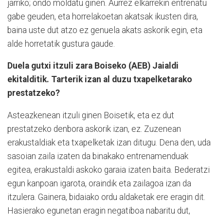
jarriko; ondo moldatu ginen. Aurrez elkarrekin entrenatu
gabe geuden, eta horrelakoetan akatsak ikusten dira,
baina uste dut atzo ez genuela akats askorik egin, eta
alde horretatik gustura gaude.
Duela gutxi itzuli zara Boiseko (AEB) Jaialdi
ekitalditik. Tarterik izan al duzu txapelketarako
prestatzeko?
Asteazkenean itzuli ginen Boisetik, eta ez dut
prestatzeko denbora askorik izan, ez. Zuzenean
erakustaldiak eta txapelketak izan ditugu. Dena den, uda
sasoian zaila izaten da binakako entrenamenduak
egitea, erakustaldi askoko garaia izaten baita. Bederatzi
egun kanpoan igarota, oraindik eta zailagoa izan da
itzulera. Gainera, bidaiako ordu aldaketak ere eragin dit.
Hasierako egunetan eragin negatiboa nabaritu dut,