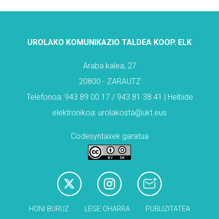
UROLAKO KOMUNIKAZIO TALDEA KOOP. ELK
Araba kalea, 27
20800 - ZARAUTZ
Telefonoa: 943 89 00 17 / 943 81 38 41 | Helbide
elektronikoa: urolakosta@ukt.eus
Codesyntaxek garatua
HONI BURUZ
LEGE OHARRA
PUBLIZITATEA