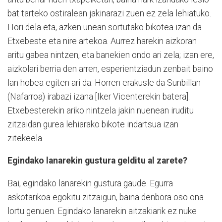
bat tarteko ostiralean jakinarazi zuen ez zela lehiatuko.
Hori dela eta, azken unean sortutako bikotea izan da
Etxebeste eta nire artekoa. Aurrez harekin aizkoran
aritu gabea nintzen, eta banekien ondo ari zela; izan ere,
aizkolari berria den arren, esperientziadun zenbait baino
lan hobea egiten ari da. Horren erakusle da Sunbillan
(Nafarroa) irabazi izana [Iker Vicenterekin batera].
Etxebesterekin ariko nintzela jakin nuenean iruditu
zitzaidan gurea lehiarako bikote indartsua izan
zitekeela.
Egindako lanarekin gustura gelditu al zarete?
Bai, egindako lanarekin gustura gaude. Egurra
askotarikoa egokitu zitzaigun, baina denbora oso ona
lortu genuen. Egindako lanarekin aitzakiarik ez nuke