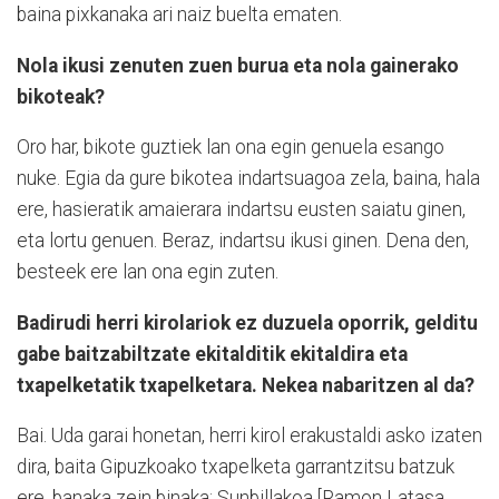
baina pixkanaka ari naiz buelta ematen.
Nola ikusi zenuten zuen burua eta nola gainerako
bikoteak?
Oro har, bikote guztiek lan ona egin genuela esango
nuke. Egia da gure bikotea indartsuagoa zela, baina, hala
ere, hasieratik amaierara indartsu eusten saiatu ginen,
eta lortu genuen. Beraz, indartsu ikusi ginen. Dena den,
besteek ere lan ona egin zuten.
Badirudi herri kirolariok ez duzuela oporrik, gelditu
gabe baitzabiltzate ekitalditik ekitaldira eta
txapelketatik txapelketara. Nekea nabaritzen al da?
Bai. Uda garai honetan, herri kirol erakustaldi asko izaten
dira, baita Gipuzkoako txapelketa garrantzitsu batzuk
ere, banaka zein binaka; Sunbillakoa [Ramon Latasa