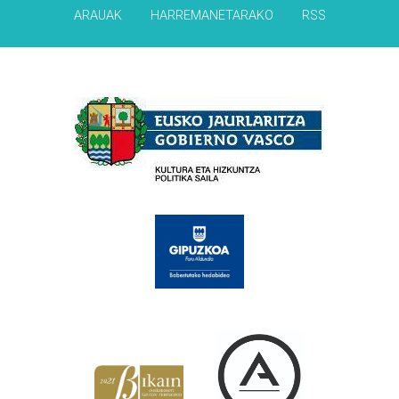
ARAUAK
HARREMANETARAKO
RSS
Babesleak