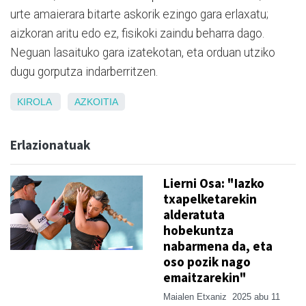
urte amaierara bitarte askorik ezingo gara erlaxatu;
aizkoran aritu edo ez, fisikoki zaindu beharra dago.
Neguan lasaituko gara izatekotan, eta orduan utziko
dugu gorputza indarberritzen.
KIROLA
AZKOITIA
Erlazionatuak
Lierni Osa: "Iazko
txapelketarekin
alderatuta
hobekuntza
nabarmena da, eta
oso pozik nago
emaitzarekin"
Maialen Etxaniz
2025 abu 11