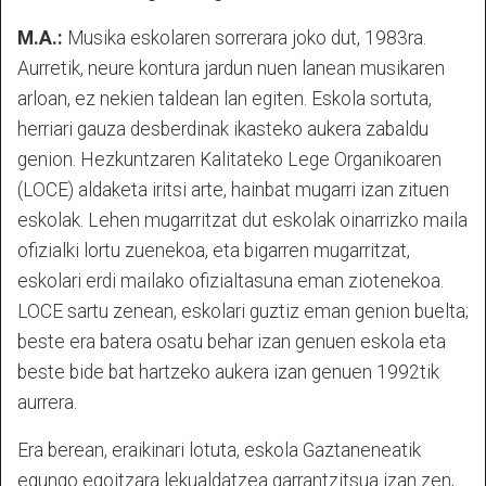
M.A.:
Musika eskolaren sorrerara joko dut, 1983ra.
Aurretik, neure kontura jardun nuen lanean musikaren
arloan, ez nekien taldean lan egiten. Eskola sortuta,
herriari gauza desberdinak ikasteko aukera zabaldu
genion. Hezkuntzaren Kalitateko Lege Organikoaren
(LOCE) aldaketa iritsi arte, hainbat mugarri izan zituen
eskolak. Lehen mugarritzat dut eskolak oinarrizko maila
ofizialki lortu zuenekoa, eta bigarren mugarritzat,
eskolari erdi mailako ofizialtasuna eman ziotenekoa.
LOCE sartu zenean, eskolari guztiz eman genion buelta;
beste era batera osatu behar izan genuen eskola eta
beste bide bat hartzeko aukera izan genuen 1992tik
aurrera.
Era berean, eraikinari lotuta, eskola Gaztaneneatik
egungo egoitzara lekualdatzea garrantzitsua izan zen,