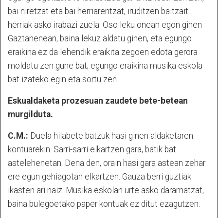
bai niretzat eta bai herriarentzat, iruditzen baitzait
herriak asko irabazi zuela. Oso leku onean egon ginen
Gaztanenean, baina lekuz aldatu ginen, eta egungo
eraikina ez da lehendik eraikita zegoen edota gerora
moldatu zen gune bat; egungo eraikina musika eskola
bat izateko egin eta sortu zen.
Eskualdaketa prozesuan zaudete bete-betean
murgilduta.
C.M.:
Duela hilabete batzuk hasi ginen aldaketaren
kontuarekin. Sarri-sarri elkartzen gara, batik bat
astelehenetan. Dena den, orain hasi gara astean zehar
ere egun gehiagotan elkartzen. Gauza berri guztiak
ikasten ari naiz. Musika eskolan urte asko daramatzat,
baina bulegoetako paper kontuak ez ditut ezagutzen.