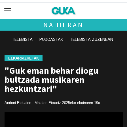
NAHIERAN
TELEBISTA
PODCASTAK
TELEBISTA ZUZENEAN
ELKARRIZKETAK
"Guk eman behar diogu
bultzada musikaren
hezkuntzari"
Andoni Elduaien - Maialen Etxaniz
2025eko ekainaren 19a