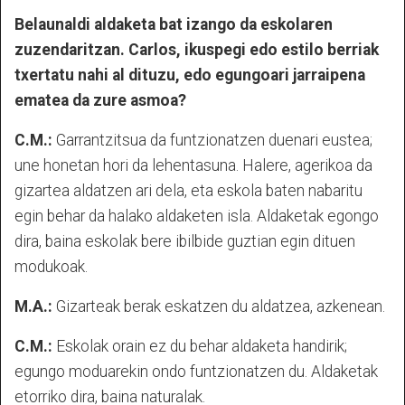
Belaunaldi aldaketa bat izango da eskolaren
zuzendaritzan. Carlos, ikuspegi edo estilo berriak
txertatu nahi al dituzu, edo egungoari jarraipena
ematea da zure asmoa?
C.M.:
Garrantzitsua da funtzionatzen duenari eustea;
une honetan hori da lehentasuna. Halere, agerikoa da
gizartea aldatzen ari dela, eta eskola baten nabaritu
egin behar da halako aldaketen isla. Aldaketak egongo
dira, baina eskolak bere ibilbide guztian egin dituen
modukoak.
M.A.:
Gizarteak berak eskatzen du aldatzea, azkenean.
C.M.:
Eskolak orain ez du behar aldaketa handirik;
egungo moduarekin ondo funtzionatzen du. Aldaketak
etorriko dira, baina naturalak.