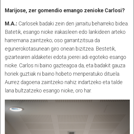
Marijose, zer gomendio emango zenioke Carlosi?
M.A.:
Carlosek badaki zein den jarraitu beharreko bidea.
Batetik, esango nioke irakasleen edo lankideen arteko
harremana zaintzeko; oso garrantzitsua da
egunerokotasunean giro onean bizitzea. Bestetik,
gizartearen aldaketei edota joerei adi egoteko esango
nioke. Carlos ni baino gazteagoa da, eta badakit gauza
horiek guztiak ni baino hobeto menperatuko dituela.
Aurrez dagoena zaintzeko nahiz indartzeko eta talde
lana bultzatzeko esango nioke, oro har.