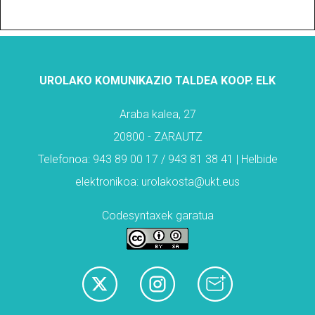
UROLAKO KOMUNIKAZIO TALDEA KOOP. ELK
Araba kalea, 27
20800 - ZARAUTZ
Telefonoa: 943 89 00 17 / 943 81 38 41 | Helbide
elektronikoa: urolakosta@ukt.eus
Codesyntaxek garatua