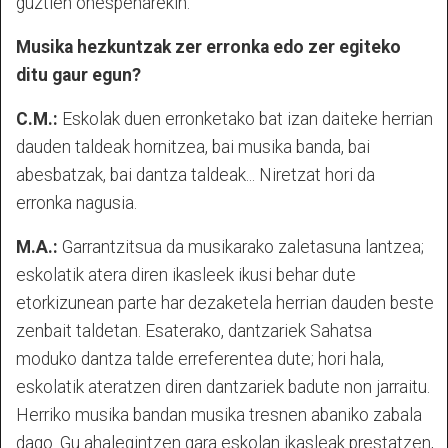
guztien onespenarekin.
Musika hezkuntzak zer erronka edo zer egiteko
ditu gaur egun?
C.M.:
Eskolak duen erronketako bat izan daiteke herrian
dauden taldeak hornitzea, bai musika banda, bai
abesbatzak, bai dantza taldeak... Niretzat hori da
erronka nagusia.
M.A.:
Garrantzitsua da musikarako zaletasuna lantzea;
eskolatik atera diren ikasleek ikusi behar dute
etorkizunean parte har dezaketela herrian dauden beste
zenbait taldetan. Esaterako, dantzariek Sahatsa
moduko dantza talde erreferentea dute; hori hala,
eskolatik ateratzen diren dantzariek badute non jarraitu.
Herriko musika bandan musika tresnen abaniko zabala
dago. Gu ahalegintzen gara eskolan ikasleak prestatzen,