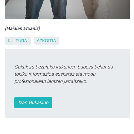
(Maialen Etxaniz)
KULTURA
AZKOITIA
Gukak zu bezalako irakurleen babesa behar du
tokiko informazioa euskaraz eta modu
profesionalean lantzen jarraitzeko.
Izan Gukakide