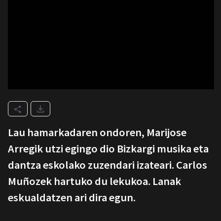
Lau hamarkadaren ondoren, Marijose
Arregik utzi egingo dio Bizkargi musika eta
dantza eskolako zuzendari izateari. Carlos
Muñozek hartuko du lekukoa. Lanak
eskualdatzen ari dira egun.