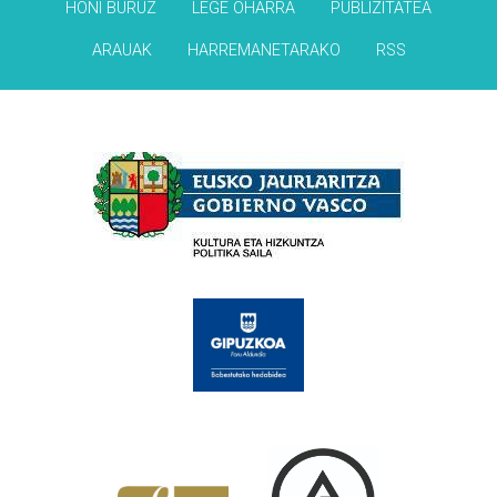
HONI BURUZ
LEGE OHARRA
PUBLIZITATEA
ARAUAK
HARREMANETARAKO
RSS
Babesleak