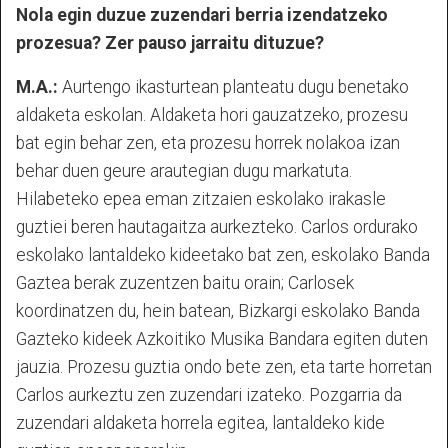
Nola egin duzue zuzendari berria izendatzeko
prozesua? Zer pauso jarraitu dituzue?
M.A.:
Aurtengo ikasturtean planteatu dugu benetako
aldaketa eskolan. Aldaketa hori gauzatzeko, prozesu
bat egin behar zen, eta prozesu horrek nolakoa izan
behar duen geure arautegian dugu markatuta.
Hilabeteko epea eman zitzaien eskolako irakasle
guztiei beren hautagaitza aurkezteko. Carlos ordurako
eskolako lantaldeko kideetako bat zen, eskolako Banda
Gaztea berak zuzentzen baitu orain; Carlosek
koordinatzen du, hein batean, Bizkargi eskolako Banda
Gazteko kideek Azkoitiko Musika Bandara egiten duten
jauzia. Prozesu guztia ondo bete zen, eta tarte horretan
Carlos aurkeztu zen zuzendari izateko. Pozgarria da
zuzendari aldaketa horrela egitea, lantaldeko kide