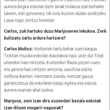
aurrera begira eskolan bere lanak nolakoa izan beharko
lukeen, edo gutxienez, nik nola ikusten dudan azaltzeko.
Lasai nago zentzu horretan.
Carlos, zuk hartuko duzu Marijoseren lekukoa. Zerk
bultzatu zaitu ardura hartzera?
Carlos Muñoz:
Norbaitek hartu behar zuen kargua.
Txikitan musika eskolan ikasitakoa naiz; uste dut 5 bat
urterekin hasi nintzela. 8 urterekin flauta jotzen nuen,
eta gerora hasi nintzen armonia, saxofoia edota
solfeoa ikasten. Herritarra izanda, niretzat gauza
garrantzitsua da eskolaren kargu egitea eta eskola
aurrera eraman ahal izatea.
Marijose, zein izan dira zuzendari bezala eskolak
izan dituen mugarri nagusiak?