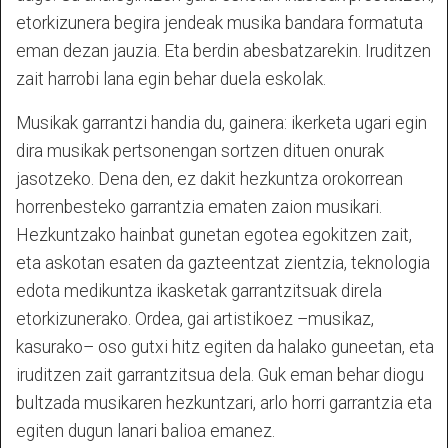
etorkizunera begira jendeak musika bandara formatuta
eman dezan jauzia. Eta berdin abesbatzarekin. Iruditzen
zait harrobi lana egin behar duela eskolak.
Musikak garrantzi handia du, gainera: ikerketa ugari egin
dira musikak pertsonengan sortzen dituen onurak
jasotzeko. Dena den, ez dakit hezkuntza orokorrean
horrenbesteko garrantzia ematen zaion musikari.
Hezkuntzako hainbat gunetan egotea egokitzen zait,
eta askotan esaten da gazteentzat zientzia, teknologia
edota medikuntza ikasketak garrantzitsuak direla
etorkizunerako. Ordea, gai artistikoez –musikaz,
kasurako– oso gutxi hitz egiten da halako guneetan, eta
iruditzen zait garrantzitsua dela. Guk eman behar diogu
bultzada musikaren hezkuntzari, arlo horri garrantzia eta
egiten dugun lanari balioa emanez.