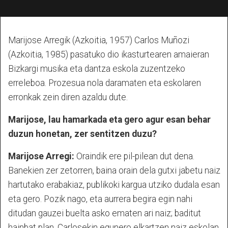
Marijose Arregik (Azkoitia, 1957) Carlos Muñozi
(Azkoitia, 1985) pasatuko dio ikasturtearen amaieran
Bizkargi musika eta dantza eskola zuzentzeko
erreleboa. Prozesua nola daramaten eta eskolaren
erronkak zein diren azaldu dute.
Marijose, lau hamarkada eta gero agur esan behar
duzun honetan, zer sentitzen duzu?
Marijose Arregi:
Oraindik ere pil-pilean dut dena.
Banekien zer zetorren, baina orain dela gutxi jabetu naiz
hartutako erabakiaz, publikoki kargua utziko dudala esan
eta gero. Pozik nago, eta aurrera begira egin nahi
ditudan gauzei buelta asko ematen ari naiz; baditut
hainbat plan. Carlosekin egunero elkartzen naiz eskolan,