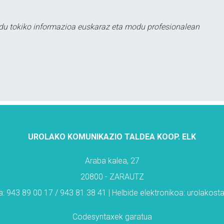
du tokiko informazioa euskaraz eta modu profesionalean
UROLAKO KOMUNIKAZIO TALDEA KOOP. ELK
Araba kalea, 27
20800 - ZARAUTZ
: 943 89 00 17 / 943 81 38 41 | Helbide elektronikoa: urolakos
Codesyntaxek garatua