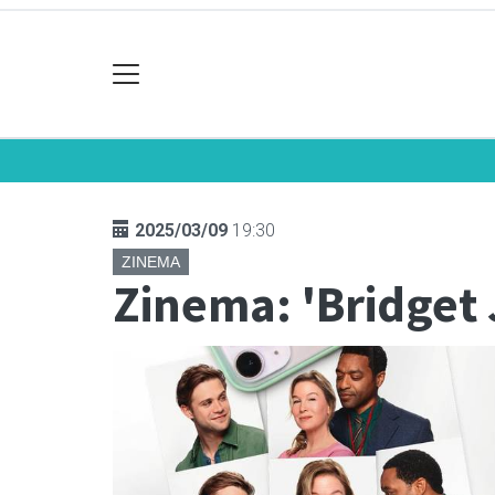
2025/03/09
19:30
ZINEMA
Zinema: 'Bridget 