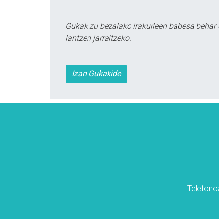
Gukak zu bezalako irakurleen babesa behar 
lantzen jarraitzeko.
Izan Gukakide
Telefonoa