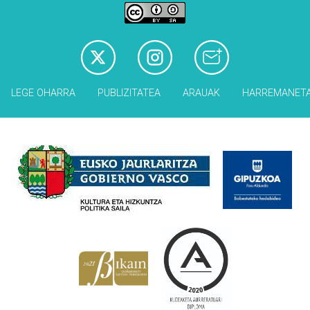
LEGE OHARRA
PUBLIZITATEA
ARAUAK
HARREMANET
Babesleak