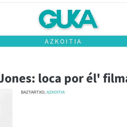
AZKOITIA
Jones: loca por él' film
BAZTARTXO,
AZKOITIA